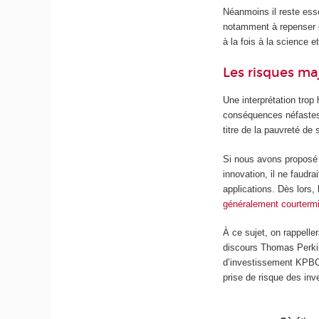
Néanmoins il reste esse
notamment à repenser e
à la fois à la science e
Les risques ma
Une interprétation trop
conséquences néfastes
titre de la pauvreté de
Si nous avons proposé 
innovation, il ne faudr
applications. Dès lors,
généralement courterm
À ce sujet, on rappelle
discours Thomas Perkins
d’investissement KPBC 
prise de risque des inv