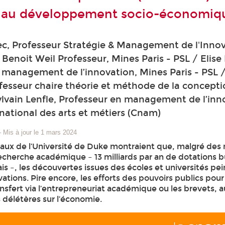
r au développement socio-économiq
c, Professeur Stratégie & Management de l'Innov
Benoit Weil Professeur, Mines Paris - PSL / Elise 
management de l’innovation, Mines Paris - PSL /
esseur chaire théorie et méthode de la concepti
Sylvain Lenfle, Professeur en management de l’inn
national des arts et métiers (Cnam)
–
Mis à jour le 1 mars 2024
vaux de l’Université de Duke montraient que, malgré des m
 recherche académique – 13 milliards par an de dotations 
ais –, les découvertes issues des écoles et universités pe
ations. Pire encore, les efforts des pouvoirs publics pour
nsfert via l’entrepreneuriat académique ou les brevets, a
délétères sur l’économie.