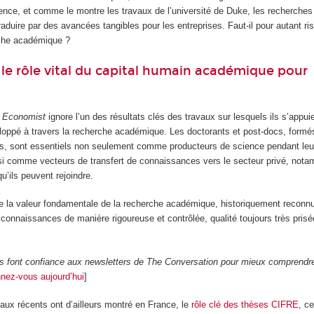
uence, et comme le montre les travaux de l’université de Duke, les recherch
raduire par des avancées tangibles pour les entreprises. Faut-il pour autant ri
rche académique ?
 le rôle vital du capital humain académique pour
 Economist
ignore l’un des résultats clés des travaux sur lesquels ils s’appuien
loppé à travers la recherche académique. Les doctorants et post-docs, formés
les, sont essentiels non seulement comme producteurs de science pendant leu
 comme vecteurs de transfert de connaissances vers le secteur privé, nota
qu’ils peuvent rejoindre.
re la valeur fondamentale de la recherche académique, historiquement reconn
connaissances de manière rigoureuse et contrôlée, qualité toujours très pris
rs font confiance aux newsletters de The Conversation pour mieux comprendr
nez-vous aujourd’hui
]
aux récents ont d’ailleurs montré en France, le
rôle clé des thèses CIFRE
, c