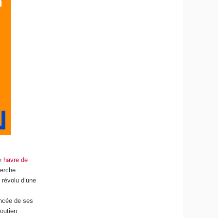
 «
havre de
herche
 révolu d’une
ancée de ses
soutien