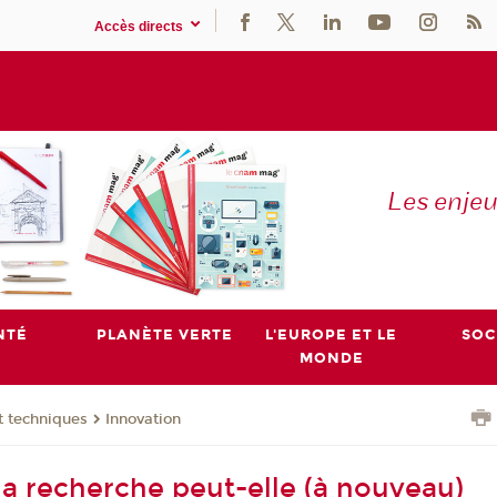
Accès directs
Les enje
NTÉ
PLANÈTE VERTE
L'EUROPE ET LE
SOC
MONDE
t techniques
Innovation
 recherche peut-elle (à nouveau)