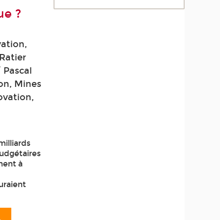
ue ?
ation,
Ratier
 Pascal
on, Mines
ovation,
illiards
budgétaires
inent à
uraient