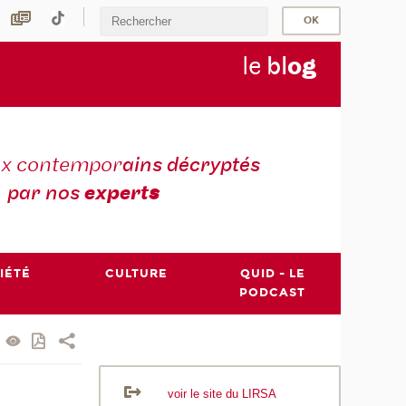
le
bl
o
g
ux contempor
ains décryptés
par nos
expert
s
IÉTÉ
CULTURE
QUID - LE
PODCAST
voir le site du LIRSA