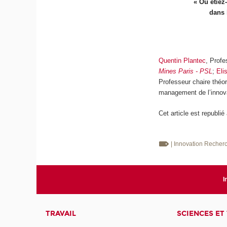
« Où étiez
dans 
Quentin Plantec
, Prof
Mines Paris - PSL
;
Eli
Professeur chaire théo
management de l’innov
Cet article est republié
| Innovation
Recherc
I
TRAVAIL
SCIENCES ET