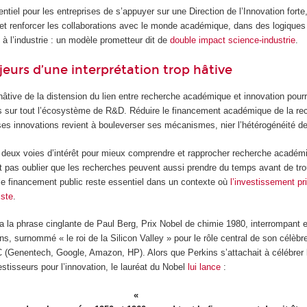
ntiel pour les entreprises de s’appuyer sur une Direction de l’Innovation forte,
t renforcer les collaborations avec le monde académique, dans des logiques 
t à l’industrie : un modèle prometteur dit de
double impact science-industrie
.
jeurs d’une interprétation trop hâtive
 hâtive de la distension du lien entre recherche académique et innovation pourr
 sur tout l’écosystème de R&D. Réduire le financement académique de la re
 ses innovations revient à bouleverser ses mécanismes, nier l’hétérogénéité d
deux voies d’intérêt pour mieux comprendre et rapprocher recherche académ
ait pas oublier que les recherches peuvent aussi prendre du temps avant de tro
 le financement public reste essentiel dans un contexte où
l’investissement pr
iste
.
ra la phrase cinglante de Paul Berg, Prix Nobel de chimie 1980, interrompant e
, surnommé « le roi de la Silicon Valley » pour le rôle central de son célèbr
(Genentech, Google, Amazon, HP). Alors que Perkins s’attachait à célébrer le
estisseurs pour l’innovation, le lauréat du Nobel
lui lance
: