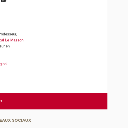
fait
Professeur,
cal Le Masson
,
eur en
iginal
.
es
EAUX SOCIAUX