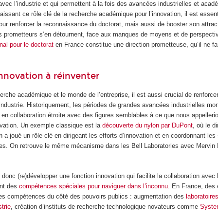
 avec l’industrie et qui permettent à la fois des avancées industrielles et aca
issant ce rôle clé de la recherche académique pour l’innovation, il est essent
pour renforcer la reconnaissance du doctorat, mais aussi de booster son attract
ts prometteurs s’en détournent, face aux manques de moyens et de perspecti
nal pour le doctorat
en France constitue une direction prometteuse, qu’il ne f
nnovation à réinventer
erche académique et le monde de l’entreprise, il est aussi crucial de renforcer
’industrie. Historiquement, les périodes de grandes avancées industrielles mon
t en collaboration étroite avec des figures semblables à ce que nous appelleri
ovation. Un exemple classique est la
découverte du nylon par DuPont
, où le d
 a joué un rôle clé en dirigeant les efforts d’innovation et en coordonnant les 
es. On retrouve le même mécanisme dans les Bell Laboratories avec Mervin K
 donc (re)développer une fonction innovation qui facilite la collaboration avec 
ant des
compétences spéciales pour naviguer dans l’inconnu
. En France, des 
ces compétences du côté des pouvoirs publics : augmentation des
laboratoir
trie
, création d’instituts de recherche technologique novateurs comme
Syst