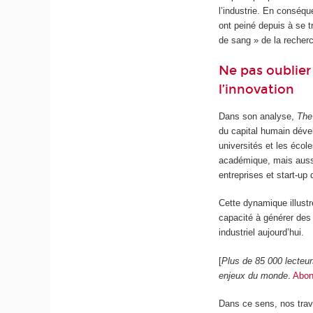
l’industrie. En conséq
ont peiné depuis à se t
de sang » de la reche
Ne pas oublier
l’innovation
Dans son analyse,
The
du capital humain déve
universités et les éco
académique, mais aussi
entreprises et start-up 
Cette dynamique illust
capacité à générer des 
industriel aujourd’hui.
[
Plus de 85 000 lecteu
enjeux du monde
.
Abon
Dans ce sens, nos trav