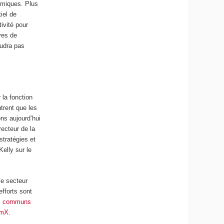
démiques. Plus
iel de
ivité pour
ves de
audra pas
 la fonction
trent que les
ons aujourd’hui
irecteur de la
stratégies et
elly sur le
le secteur
efforts sont
es communs
emX
.