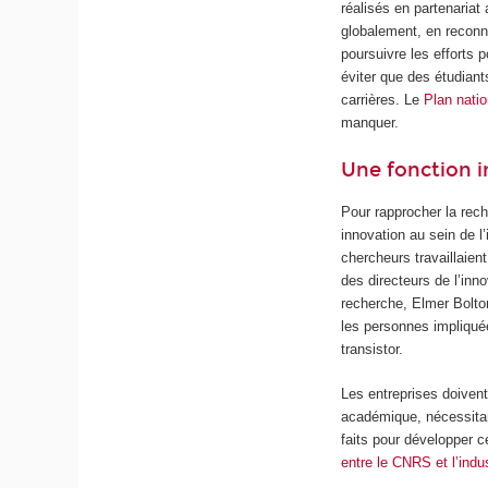
réalisés en partenariat
globalement, en reconna
poursuivre les efforts 
éviter que des étudian
carrières. Le
Plan natio
manquer.
Une fonction i
Pour rapprocher la rech
innovation au sein de l
chercheurs travaillaien
des directeurs de l’inn
recherche, Elmer Bolton
les personnes impliqué
transistor.
Les entreprises doivent
académique, nécessit
faits pour développer 
entre le CNRS et l’indus