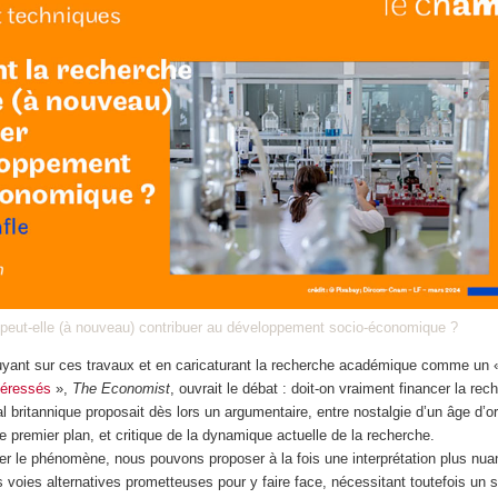
peut-elle (à nouveau) contribuer au développement socio-économique ?
puyant sur ces travaux et en caricaturant la recherche académique comme un
téressés
»,
The Economist
, ouvrait le débat : doit-on vraiment financer la rec
 britannique proposait dès lors un argumentaire, entre nostalgie d’un âge d’or
de premier plan, et critique de la dynamique actuelle de la recherche.
er le phénomène, nous pouvons proposer à la fois une interprétation plus nu
voies alternatives prometteuses pour y faire face, nécessitant toutefois un 