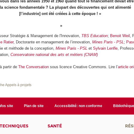
-vous dans les années 1950 et 1960 quand tout le financement devait être 
la science fondamentale ? La plupart des découvertes qui ont alimenté
[l’industrie] ont été créées à cette époque ! »
esseur Stratégie & Management de l'Innovation,
TBS Education
;
Benoit Weil
, 
se Ratier
, Doctorante en management de l’innovation,
Mines Paris - PSL
;
Pas
rie et méthode de la conception,
Mines Paris - PSL
et
Sylvain Lenfle
, Profess
ation,
Conservatoire national des arts et métiers (CNAM)
 à partir de
The Conversation
sous licence Creative Commons. Lire l’
article or
he Appels à projets
nfos site
Plan de site
Accessibilité: non conforme
Bibliothèqu
 TECHNIQUES
SANTÉ
RÉS