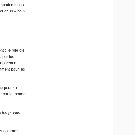
es académiques
squer un « bain
t : le rôle clé
 par les
r parcours
mment pour les
ue pour sa
ée par le monde
e les grands
es doctorats