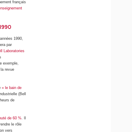
nement français
’enseignement
 1990
s années 1990,
era par
l Laboratories
s
tre exemple,
la revue
lé
« le bain de
dustrielle (Bell
cheurs de
huté de 60 %
. Il
endre le rôle
ion vers