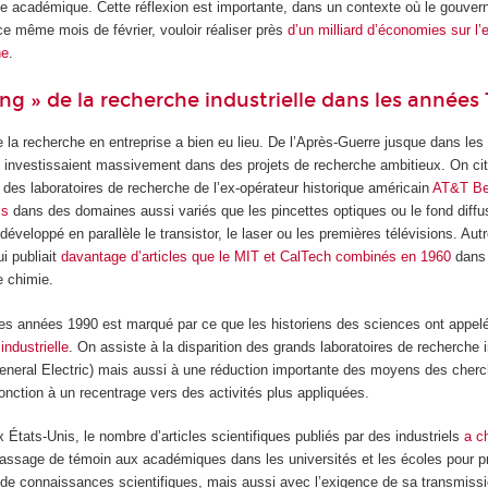
he académique. Cette réflexion est importante, dans un contexte où le gouver
ce même mois de février, vouloir réaliser près
d’un milliard d’économies sur l
he
.
ang » de la recherche industrielle dans les années
de la recherche en entreprise a bien eu lieu. De l’Après-Guerre jusque dans le
s investissaient massivement dans des projets de recherche ambitieux. On cit
des laboratoires de recherche de l’ex-opérateur historique américain
AT&T Bel
ls
dans des domaines aussi variés que les pincettes optiques ou le fond diffu
développé en parallèle le transistor, le laser ou les premières télévisions. Au
i publiait
davantage d’articles que le MIT et CalTech combinés en 1960
dans 
 chimie.
 des années 1990 est marqué par ce que les historiens des sciences ont appe
industrielle
. On assiste à la disparition des grands laboratoires de recherche in
eneral Electric) mais aussi à une réduction importante des moyens des cher
njonction à un recentrage vers des activités plus appliquées.
 États-Unis, le nombre d’articles scientifiques publiés par des industriels
a c
 passage de témoin aux académiques dans les universités et les écoles pour pr
r de connaissances scientifiques, mais aussi avec l’exigence de sa transmiss