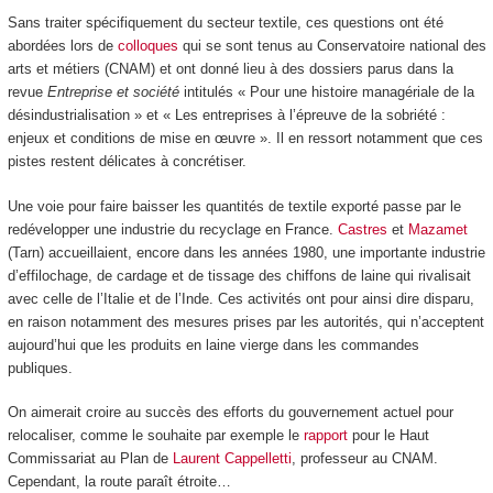
Sans traiter spécifiquement du secteur textile, ces questions ont été
abordées lors de
colloques
qui se sont tenus au Conservatoire national des
arts et métiers (CNAM) et ont donné lieu à des dossiers parus dans la
revue
Entreprise et société
intitulés « Pour une histoire managériale de la
désindustrialisation » et « Les entreprises à l’épreuve de la sobriété :
enjeux et conditions de mise en œuvre ». Il en ressort notamment que ces
pistes restent délicates à concrétiser.
Une voie pour faire baisser les quantités de textile exporté passe par le
redévelopper une industrie du recyclage en France.
Castres
et
Mazamet
(Tarn) accueillaient, encore dans les années 1980, une importante industrie
d’effilochage, de cardage et de tissage des chiffons de laine qui rivalisait
avec celle de l’Italie et de l’Inde. Ces activités ont pour ainsi dire disparu,
en raison notamment des mesures prises par les autorités, qui n’acceptent
aujourd’hui que les produits en laine vierge dans les commandes
publiques.
On aimerait croire au succès des efforts du gouvernement actuel pour
relocaliser, comme le souhaite par exemple le
rapport
pour le Haut
Commissariat au Plan de
Laurent Cappelletti
, professeur au CNAM.
Cependant, la route paraît étroite…