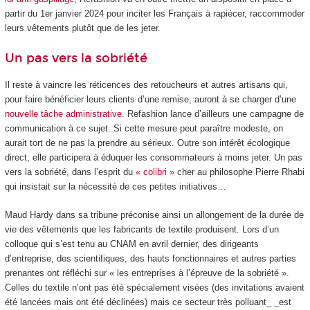
partir du 1
er
janvier 2024 pour inciter les Français à rapiécer, raccommoder
leurs vêtements plutôt que de les jeter.
Un pas vers la sobriété
Il reste à vaincre les réticences des retoucheurs et autres artisans qui,
pour faire bénéficier leurs clients d’une remise, auront à se charger d’une
nouvelle tâche administrative
. Refashion lance d’ailleurs une campagne de
communication à ce sujet. Si cette mesure peut paraître modeste, on
aurait tort de ne pas la prendre au sérieux. Outre son intérêt écologique
direct, elle participera à éduquer les consommateurs à moins jeter. Un pas
vers la sobriété, dans l’esprit du
« colibri »
cher au philosophe Pierre Rhabi
qui insistait sur la nécessité de ces petites initiatives…
Maud Hardy dans sa tribune préconise ainsi un allongement de la durée de
vie des vêtements que les fabricants de textile produisent. Lors d’un
colloque qui s’est tenu au CNAM en avril dernier, des dirigeants
d’entreprise, des scientifiques, des hauts fonctionnaires et autres parties
prenantes ont réfléchi sur « les entreprises à l’épreuve de la sobriété ».
Celles du textile n’ont pas été spécialement visées (des invitations avaient
été lancées mais ont été déclinées) mais ce secteur très polluant_ _est