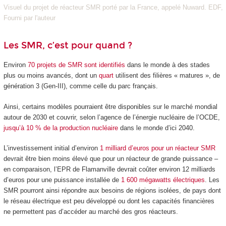
Visuel du projet de réacteur SMR porté par la France, appelé Nuward. EDF,
Fourni par l'auteur
Les SMR, c’est pour quand ?
Environ
70 projets de SMR sont identifiés
dans le monde à des stades
plus ou moins avancés, dont un
quart
utilisent des filières « matures », de
génération 3 (Gen-III), comme celle du parc français.
Ainsi, certains modèles pourraient être disponibles sur le marché mondial
autour de 2030 et couvrir, selon l’agence de l’énergie nucléaire de l’OCDE,
jusqu’à 10 % de la production nucléaire
dans le monde d’ici 2040.
L’investissement initial d’environ
1 milliard d’euros pour un réacteur SMR
devrait être bien moins élevé que pour un réacteur de grande puissance –
en comparaison, l’EPR de Flamanville devrait coûter environ 12 milliards
d’euros pour une puissance installée de
1 600 mégawatts électriques
. Les
SMR pourront ainsi répondre aux besoins de régions isolées, de pays dont
le réseau électrique est peu développé ou dont les capacités financières
ne permettent pas d’accéder au marché des gros réacteurs.