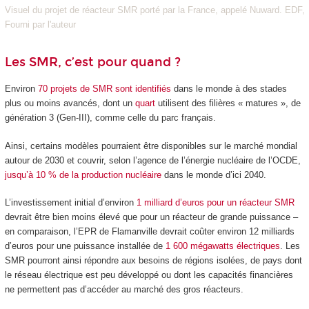
Visuel du projet de réacteur SMR porté par la France, appelé Nuward. EDF,
Fourni par l'auteur
Les SMR, c’est pour quand ?
Environ
70 projets de SMR sont identifiés
dans le monde à des stades
plus ou moins avancés, dont un
quart
utilisent des filières « matures », de
génération 3 (Gen-III), comme celle du parc français.
Ainsi, certains modèles pourraient être disponibles sur le marché mondial
autour de 2030 et couvrir, selon l’agence de l’énergie nucléaire de l’OCDE,
jusqu’à 10 % de la production nucléaire
dans le monde d’ici 2040.
L’investissement initial d’environ
1 milliard d’euros pour un réacteur SMR
devrait être bien moins élevé que pour un réacteur de grande puissance –
en comparaison, l’EPR de Flamanville devrait coûter environ 12 milliards
d’euros pour une puissance installée de
1 600 mégawatts électriques
. Les
SMR pourront ainsi répondre aux besoins de régions isolées, de pays dont
le réseau électrique est peu développé ou dont les capacités financières
ne permettent pas d’accéder au marché des gros réacteurs.