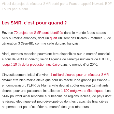
Visuel du projet de réacteur SMR porté par la France, appelé Nuward. EDF,
Fourni par l'auteur
Les SMR, c’est pour quand ?
Environ
70 projets de SMR sont identifiés
dans le monde à des stades
plus ou moins avancés, dont un
quart
utilisent des filières « matures », de
génération 3 (Gen-III), comme celle du parc français.
Ainsi, certains modèles pourraient être disponibles sur le marché mondial
autour de 2030 et couvrir, selon l’agence de l’énergie nucléaire de l’OCDE,
jusqu’à 10 % de la production nucléaire
dans le monde d’ici 2040.
L’investissement initial d’environ
1 milliard d’euros pour un réacteur SMR
devrait être bien moins élevé que pour un réacteur de grande puissance –
en comparaison, l’EPR de Flamanville devrait coûter environ 12 milliards
d’euros pour une puissance installée de
1 600 mégawatts électriques
. Les
SMR pourront ainsi répondre aux besoins de régions isolées, de pays dont
le réseau électrique est peu développé ou dont les capacités financières
ne permettent pas d’accéder au marché des gros réacteurs.