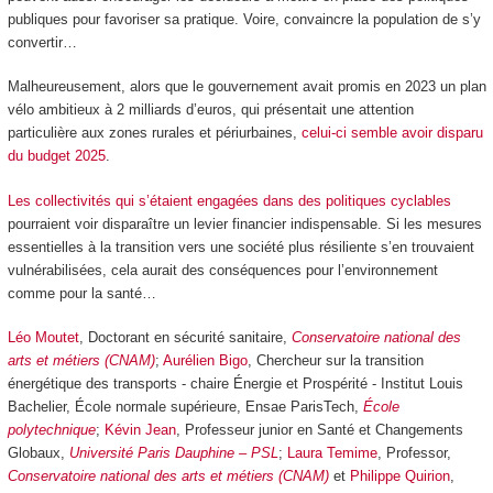
publiques pour favoriser sa pratique. Voire, convaincre la population de s’y
convertir…
Malheureusement, alors que le gouvernement avait promis en 2023 un plan
vélo ambitieux à 2 milliards d’euros, qui présentait une attention
particulière aux zones rurales et périurbaines,
celui-ci semble avoir disparu
du budget 2025
.
Les collectivités qui s’étaient engagées dans des politiques cyclables
pourraient voir disparaître un levier financier indispensable. Si les mesures
essentielles à la transition vers une société plus résiliente s’en trouvaient
vulnérabilisées, cela aurait des conséquences pour l’environnement
comme pour la santé…
Léo Moutet
, Doctorant en sécurité sanitaire,
Conservatoire national des
arts et métiers (CNAM)
;
Aurélien Bigo
, Chercheur sur la transition
énergétique des transports - chaire Énergie et Prospérité - Institut Louis
Bachelier, École normale supérieure, Ensae ParisTech,
École
polytechnique
;
Kévin Jean
, Professeur junior en Santé et Changements
Globaux,
Université Paris Dauphine – PSL
;
Laura Temime
, Professor,
Conservatoire national des arts et métiers (CNAM)
et
Philippe Quirion
,