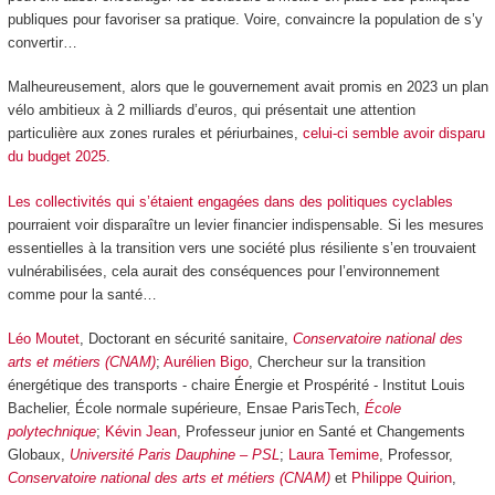
publiques pour favoriser sa pratique. Voire, convaincre la population de s’y
convertir…
Malheureusement, alors que le gouvernement avait promis en 2023 un plan
vélo ambitieux à 2 milliards d’euros, qui présentait une attention
particulière aux zones rurales et périurbaines,
celui-ci semble avoir disparu
du budget 2025
.
Les collectivités qui s’étaient engagées dans des politiques cyclables
pourraient voir disparaître un levier financier indispensable. Si les mesures
essentielles à la transition vers une société plus résiliente s’en trouvaient
vulnérabilisées, cela aurait des conséquences pour l’environnement
comme pour la santé…
Léo Moutet
, Doctorant en sécurité sanitaire,
Conservatoire national des
arts et métiers (CNAM)
;
Aurélien Bigo
, Chercheur sur la transition
énergétique des transports - chaire Énergie et Prospérité - Institut Louis
Bachelier, École normale supérieure, Ensae ParisTech,
École
polytechnique
;
Kévin Jean
, Professeur junior en Santé et Changements
Globaux,
Université Paris Dauphine – PSL
;
Laura Temime
, Professor,
Conservatoire national des arts et métiers (CNAM)
et
Philippe Quirion
,