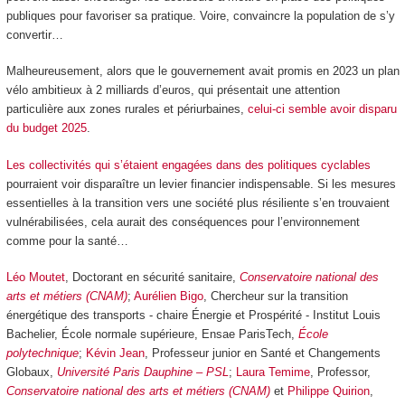
publiques pour favoriser sa pratique. Voire, convaincre la population de s’y
convertir…
Malheureusement, alors que le gouvernement avait promis en 2023 un plan
vélo ambitieux à 2 milliards d’euros, qui présentait une attention
particulière aux zones rurales et périurbaines,
celui-ci semble avoir disparu
du budget 2025
.
Les collectivités qui s’étaient engagées dans des politiques cyclables
pourraient voir disparaître un levier financier indispensable. Si les mesures
essentielles à la transition vers une société plus résiliente s’en trouvaient
vulnérabilisées, cela aurait des conséquences pour l’environnement
comme pour la santé…
Léo Moutet
, Doctorant en sécurité sanitaire,
Conservatoire national des
arts et métiers (CNAM)
;
Aurélien Bigo
, Chercheur sur la transition
énergétique des transports - chaire Énergie et Prospérité - Institut Louis
Bachelier, École normale supérieure, Ensae ParisTech,
École
polytechnique
;
Kévin Jean
, Professeur junior en Santé et Changements
Globaux,
Université Paris Dauphine – PSL
;
Laura Temime
, Professor,
Conservatoire national des arts et métiers (CNAM)
et
Philippe Quirion
,