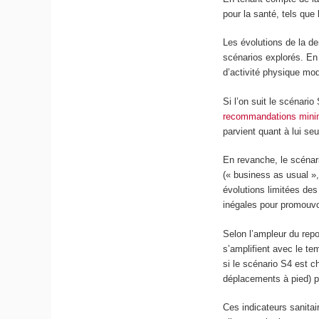
pour la santé, tels que
Les évolutions de la d
scénarios explorés. En
d’activité physique mo
Si l’on suit le scénari
recommandations minima
parvient quant à lui se
En revanche, le scénari
(« business as usual »
évolutions limitées des 
inégales pour promouvoi
Selon l’ampleur du repo
s’amplifient avec le te
si le scénario S4 est 
déplacements à pied) po
Ces indicateurs sanitai