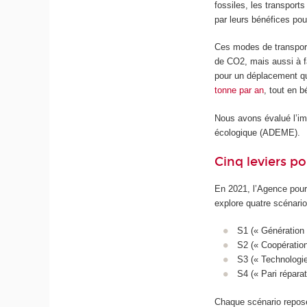
fossiles, les transports
par leurs bénéfices pou
Ces modes de transport 
de CO2, mais aussi à fa
pour un déplacement qu
tonne par an
, tout en 
Nous avons évalué l’imp
écologique (ADEME).
Cinq leviers p
En 2021, l’Agence pour
explore quatre scénario
S1 (« Génération f
S2 (« Coopérations
S3 (« Technologie
S4 (« Pari réparat
Chaque scénario repose 