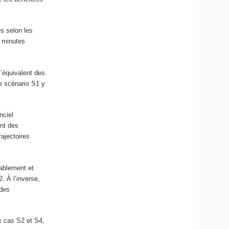
s selon les
0 minutes
l’équivalent des
e scénario S1 y
nciel
ent des
rajectoires
rablement et
. À l’inverse,
 des
x cas S2 et S4,