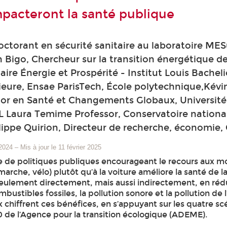
mpacteront la santé publique
ctorant en sécurité sanitaire au laboratoire ME
 Bigo, Chercheur sur la transition énergétique d
aire Énergie et Prospérité - Institut Louis Bacheli
eure, Ensae ParisTech, École polytechnique,Kévi
ior en Santé et Changements Globaux, Université
 Laura Temime Professor, Conservatoire national
ilippe Quirion, Directeur de recherche, économie
 2024
–
Mis à jour le 11 février 2025
 de politiques publiques encourageant le recours aux 
(marche, vélo) plutôt qu’à la voiture améliore la santé de l
eulement directement, mais aussi indirectement, en réd
ombustibles fossiles, la pollution sonore et la pollution de l
chiffrent ces bénéfices, en s’appuyant sur les quatre sc
0 de l’Agence pour la transition écologique (ADEME).