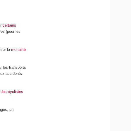
er
certains
res (pour les
 sur la
mortalité
r les transports
 aux accidents
des cyclistes
ages, un