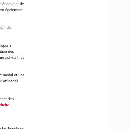
d’énergie et de
nent également
ctif de
nsports
ation des
io activant les
rt modal et une
d’efficacité
cadre des
itaire
.
 les bénéfices