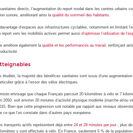
anitaires directs, l’augmentation du report modal dans les centres urbains con
tion sonore, améliorant ainsi la
qualité du sommeil des habitants
.
r davantage d’espaces aux infrastructures cyclables, notamment en limitant l’
du report vers les mobilités actives permet aussi
d’optimiser l’utilisation de l’e
que améliore également la
qualité et les performances au travail
, renforçant ains
oductivité.
atteignables
 étudiés, la majorité des bénéfices sanitaires sont issus d’une augmentation 
articulier grâce à l’essor des vélos électriques.
imiste envisage que chaque Français parcourt 20 kilomètres à vélo et 7 kilomè
2050, soit environ 20 minutes d’activité physique modérée (marche et/ou vél
015. Bien que cette progression soit notable par rapport aux niveaux observé
e ce que l’on constate dans d’autres pays européens.
s transports actifs représentent déjà entre
24 et 28 minutes par jour
; plus d
ilomètres y sont effectués à vélo. En France, seulement 5 % de la population 