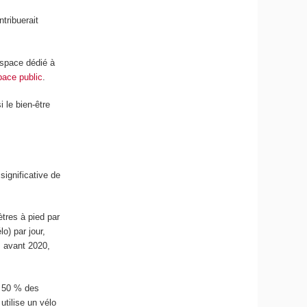
tribuerait
espace dédié à
space public
.
i le bien-être
significative de
tres à pied par
o) par jour,
s avant 2020,
e 50 % des
utilise un vélo