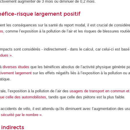
spectivement augmenter de 3 mois ou diminuer de 0,2 mois.
éfice-risque largement positif
ent les conséquences sur la santé du report modal, il est crucial de considér
es
, comme l’exposition à la pollution de l’air et les risques de blessures routiè
mpacts sont considérés - indirectement - dans le calcul, car celui-ci est basé
ndues »
.
 à
diverses
études
que les bénéfices absolus de l’activité physique générée pa
ctivement largement
sur les effets négatifs liés à l’exposition à la pollution ou
atique.
le, l’exposition à la pollution de l’air des
usagers de transport en commun et 
 que celle des automobilistes
, tandis que celle des piétons est la plus faible.
accidents de vélo, il est attendu qu’ils diminuent avec l’augmentation des us
 sécurité par le nombre »
.
indirects