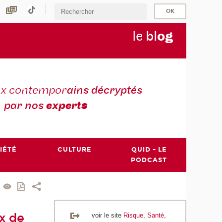
le
bl
o
g
ux contempor
ains décryptés
par nos
expert
s
IÉTÉ
CULTURE
QUID - LE
PODCAST
x de
voir le site
Risque, Santé,