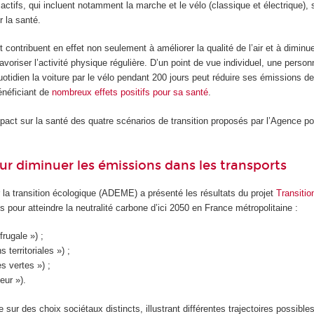
 actifs, qui incluent notamment la marche et le vélo (classique et électrique), 
r la santé.
contribuent en effet non seulement à améliorer la qualité de l’air et à diminu
voriser l’activité physique régulière. D’un point de vue individuel, une perso
otidien la voiture par le vélo pendant 200 jours peut réduire ses émissions 
bénéficiant de
nombreux effets positifs pour sa santé
.
act sur la santé des quatre scénarios de transition proposés par l’Agence pou
our diminuer les émissions dans les transports
 la transition écologique (ADEME) a présenté les résultats du projet
Transitio
s pour atteindre la neutralité carbone d’ici 2050 en France métropolitaine :
rugale ») ;
 territoriales ») ;
s vertes ») ;
eur »).
sur des choix sociétaux distincts, illustrant différentes trajectoires possible