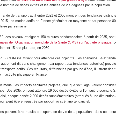
 le nombre de décès évités et les années de vie gagnées par la population.
emande de transport actif entre 2021 et 2050 montrent des tendances distincte
 2015, les modes actifs en France généraient en moyenne et par personne 8
dérée par semaine.
o S2, ces niveaux atteignent 150 minutes hebdomadaires à partir de 2035, soit 
les de l’Organisation mondiale de la Santé (OMS) sur l’activité physique
. L
ulement 15 ans plus tard, en 2050.
o S3 reste insuffisant pour atteindre ces objectifs. Les scénarios S4 et tenda
, autrement dit sans changement par rapport aux tendances actuelles) prévoi
transports actifs. Ces résultats, différenciés par groupe d’âge, illustrent des t
r l’activité physique en France.
rt modal, les impacts sanitaires projetés, quel que soit l’âge, varient considé
mps. Dès 2035, on peut attendre 19 000 décès évités si l’on suit le scénario S2
choisi, chaque année 2 000 décès supplémentaires (attribués à une diminution
urraient être enregistrés par rapport au scénario tendanciel.
res peuvent être traduits en espérance de vie de la population : dans ces deu