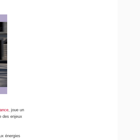
rance
, joue un
te des enjeux
aux énergies