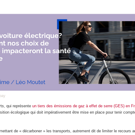
bay
rts, qui représente
un tiers des émissions de gaz à effet de serre (GES) en F
ansition écologique qui doit impérativement être mise en place pour tenir comp
mettant de « décarboner » les transports, autrement dit de limiter le recours 