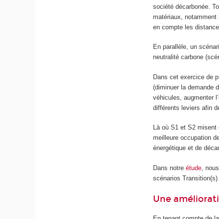
société décarbonée. Tou
matériaux, notamment l
en compte les distance
En parallèle, un scénar
neutralité carbone (sc
Dans cet exercice de pr
(diminuer la demande d
véhicules, augmenter l’
différents leviers afin 
Là où S1 et S2 misent d
meilleure occupation de
énergétique et de décar
Dans notre
étude
, nous
scénarios Transition(s
Une améliorati
En tenant compte de la