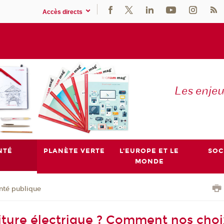
Accès directs
Les enje
NTÉ
PLANÈTE VERTE
L'EUROPE ET LE
SOC
MONDE
nté publique
iture électrique ? Comment nos choi