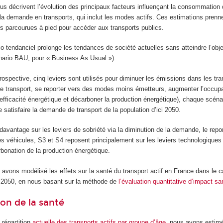
s décrivent l’évolution des principaux facteurs influençant la consommation 
a demande en transports, qui inclut les modes actifs. Ces estimations pren
s parcourues à pied pour accéder aux transports publics.
io tendanciel prolonge les tendances de société actuelles sans atteindre l’obje
énario BAU, pour « Business As Usual »).
ospective, cinq leviers sont utilisés pour diminuer les émissions dans les tra
e transport, se reporter vers des modes moins émetteurs, augmenter l’occup
efficacité énergétique et décarboner la production énergétique), chaque scénar
de satisfaire la demande de transport de la population d’ici 2050.
avantage sur les leviers de sobriété via la diminution de la demande, le repo
s véhicules, S3 et S4 reposent principalement sur les leviers technologiques 
bonation de la production énergétique.
 avons modélisé les effets sur la santé du transport actif en France dans le 
) 2050, en nous basant sur la méthode de
l’évaluation quantitative d’impact san
on de la santé
 répartition
actuelle des transports actifs par groupe d’âge
, nous avons estimé