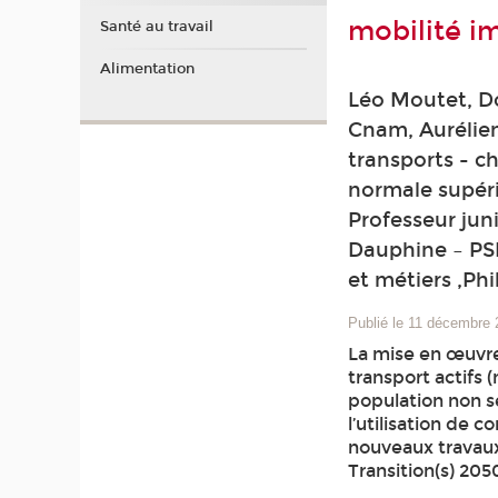
mobilité i
Santé au travail
Alimentation
Léo Moutet, Do
Cnam, Aurélien
transports - ch
normale supéri
Professeur jun
Dauphine – PSL
et métiers ,Ph
Publié le 11 décembre
La mise en œuvre
transport actifs 
population non s
l’utilisation de c
nouveaux travaux 
Transition(s) 205