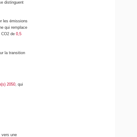
se distinguent
er les émissions
nne qui remplace
de CO2 de
0,5
r la transition
n(s) 2050
, qui
s vers une