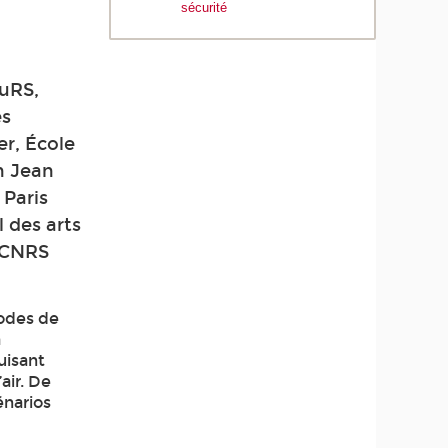
sécurité
SuRS,
es
er, École
n Jean
 Paris
 des arts
, CNRS
modes de
a
uisant
’air. De
énarios