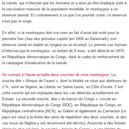
la variole, qui n’infectait que les humains et a ainsi pu être éradiqué suite à
la vaccination massive de la population mondiale, le
monkeypox
a un
réservoir animal. Et contrairement à ce que l’on pourrait croire, ce réservoir
n’est pas le singe.
En effet, si le
monkeypox
doit son nom au fait d’avoir été isolé pour la
première fois chez des primates captifs (en 1958 au Danemark), son
réservoir serait en réalité un rongeur ou un écureuil. Le premier cas humain
d’infection par le
monkeypox
, un enfant de 9 mois, a été détecté en 1970,
en République démocratique du Congo, dans le cadre du renforcement de
la campagne d’éradication de la variole.
On connaît à l’heure actuelle deux souches de virus
monkeypox
. La
souche dite « Afrique de l’ouest », dont la létalité se situe aux alentours de
1 %, sévit au Nigéria, au Libéria, en Sierra Leone, en Côte d’Ivoire. C’est
cette souche qui est impliquée dans les cas détectés actuellement en
Europe. La seconde souche, dite « du bassin du Congo », circule en
République démocratique du Congo (RDC), en République du Congo, en
République centrafricaine (RCA), au Gabon et également au Cameroun (ce
pays est situé à la limite des aires de répartition des deux souches, et des
cas issus du Nigéria y ont récemment été décrits). Associée à des formes