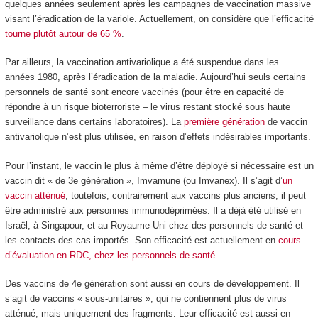
quelques années seulement après les campagnes de vaccination massive
visant l’éradication de la variole. Actuellement, on considère que l’efficacité
tourne plutôt autour de 65 %
.
Par ailleurs, la vaccination antivariolique a été suspendue dans les
années 1980, après l’éradication de la maladie. Aujourd’hui seuls certains
personnels de santé sont encore vaccinés (pour être en capacité de
répondre à un risque bioterroriste – le virus restant stocké sous haute
surveillance dans certains laboratoires). La
première génération
de vaccin
antivariolique n’est plus utilisée, en raison d’effets indésirables importants.
Pour l’instant, le vaccin le plus à même d’être déployé si nécessaire est un
vaccin dit « de 3
e
génération », Imvamune (ou Imvanex). Il s’agit d’
un
vaccin atténué
, toutefois, contrairement aux vaccins plus anciens, il peut
être administré aux personnes immunodéprimées. Il a déjà été utilisé en
Israël, à Singapour, et au Royaume-Uni chez des personnels de santé et
les contacts des cas importés. Son efficacité est actuellement en
cours
d’évaluation en RDC, chez les personnels de santé
.
Des vaccins de 4
e
génération sont aussi en cours de développement. Il
s’agit de vaccins « sous-unitaires », qui ne contiennent plus de virus
atténué, mais uniquement des fragments. Leur efficacité est aussi en