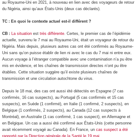
au Royaume-Uni en 2021, à nouveau en lien avec des voyageurs de retour
du Nigéria, ainsi qu’aux États-Unis (deux cas déclarés).
TC : En quoi le contexte actuel est-il différent ?
CB :
La situation
est
très différente
. Certes, le premier cas de l’épidémie
actuelle, survenu le 7 mai au Royaume-Uni, était un voyageur de retour du
Nigéria. Mais depuis, plusieurs autres cas ont été confirmés au Royaume-
Uni sans qu’on puisse établir de lien ni avec le cas du 7 mai ni entre eux.
Aucun voyage à l’étranger compatible avec une contamination n’a pu être
mis en évidence, et les chaînes de transmission directes n’ont pu être
établies. Cette situation suggère qu’il existe plusieurs chaînes de
transmission et une circulation autochtone du virus.
Depuis le 18 mai, des cas ont aussi été détectés en Espagne (7 cas
confirmés, 16 cas suspects), au Portugal (5 cas confirmés et 15 cas
suspects), en Suède (1 confirmé), en Italie (1 confirmé, 2 suspects), en
Belgique (1 confirmés, 2 suspects), au Canada (12 cas suspects à
Montréal), en Australie (1 cas confirmé, 1 cas suspect), en Allemagne et
en Belgique. Un cas a aussi été confirmé aux États-Unis (cette personne
avait récemment voyagé au Canada). En France, un
cas suspect a été
rapporté par la Direction générale de la Santé le 19 mai
.