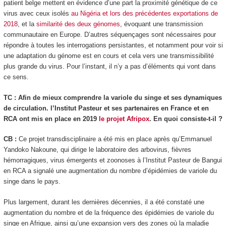
patient belge mettent en évidence d’une part la proximité génétique de ce
virus avec ceux isolés
au Nigéria et lors des précédentes exportations de
2018
, et la
similarité des deux génomes
, évoquant une transmission
communautaire en Europe. D’autres séquençages sont nécessaires pour
répondre à toutes les interrogations persistantes, et notamment pour voir si
une adaptation du génome est en cours et cela vers une transmissibilité
plus grande du virus. Pour l’instant, il n’y a pas d’éléments qui vont dans
ce sens.
TC : Afin de mieux comprendre la variole du singe et ses dynamiques
de circulation. l’Institut Pasteur et ses partenaires en France et en
RCA ont mis en place en 2019
le projet Afripox
. En quoi consiste-t-il ?
CB :
Ce projet transdisciplinaire a été mis en place après qu’Emmanuel
Yandoko Nakoune, qui dirige le laboratoire des arbovirus, fièvres
hémorragiques, virus émergents et zoonoses à l’Institut Pasteur de Bangui
en RCA a signalé une augmentation du nombre d’épidémies de variole du
singe dans le pays.
Plus largement, durant les dernières décennies, il a été constaté une
augmentation du nombre et de la fréquence des épidémies de variole du
singe en Afrique, ainsi qu’une expansion vers des zones où la maladie