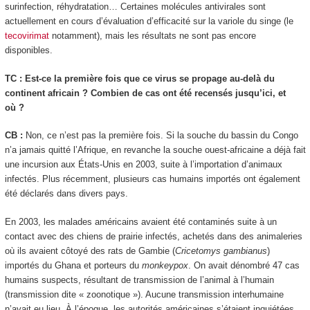
surinfection, réhydratation… Certaines molécules antivirales sont
actuellement en cours d’évaluation d’efficacité sur la variole du singe (le
tecovirimat
notamment), mais les résultats ne sont pas encore
disponibles.
TC : Est-ce la première fois que ce virus se propage au-delà du
continent africain ? Combien de cas ont été recensés jusqu’ici, et
où ?
CB :
Non, ce n’est pas la première fois. Si la souche du bassin du Congo
n’a jamais quitté l’Afrique, en revanche la souche ouest-africaine a déjà fait
une incursion aux États-Unis en 2003, suite à l’importation d’animaux
infectés. Plus récemment, plusieurs cas humains importés ont également
été déclarés dans divers pays.
En 2003, les malades américains avaient été contaminés suite à un
contact avec des chiens de prairie infectés, achetés dans des animaleries
où ils avaient côtoyé des rats de Gambie (
Cricetomys gambianus
)
importés du Ghana et porteurs du
monkeypox
. On avait dénombré 47 cas
humains suspects, résultant de transmission de l’animal à l’humain
(transmission dite « zoonotique »). Aucune transmission interhumaine
n’avait eu lieu. À l’époque, les autorités américaines s’étaient inquiétées