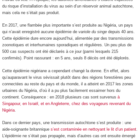
du risque d’installation du virus au sein d’un réservoir animal autochtone,
mais cela ne s’était pas produit.
En 2017, une flambée plus importante s’est produite au Nigéria, un pays
qui n’avait enregistré aucune épidémie de
variole du singe
depuis 40 ans.
Cette épidémie dure encore aujourd’hui, alimentée par des transmissions
zoonotiques et interhumaines sporadiques et régulières. Un peu plus de
500 cas suspects ont été déclarés à ce jour (parmi lesquels 215
confirmés). Point rassurant : en 5 ans, seuls 8 décès ont été déplorés.
Cette épidémie nigériane a cependant changé la donne. En effet, alors
qu’auparavant le virus sévissait plutôt dans des régions forestières peu
connectées au reste du pays et du monde, il a atteint en 2017 les zones
urbaines du Nigéria, d’où il a pu plus facilement essaimer hors du
continent. Conséquence : en 2018 plusieurs cas sont survenus
à
Singapour, en Israël, et en Angleterre, chez des voyageurs revenant du
Nigéria
.
Dans ce dernier pays, une transmission autochtone s’est produite : une
aide-soignante britannique
s’est contaminée en nettoyant le lit d’un patient
.
L’épidémie ne s’était pas propagée, mais d’autres cas ont ensuite émergé