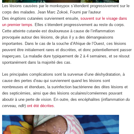
Les lésions causées par le monkeypox s’étendent progressivement sur le
corps des malades.
Jean Marc Zokoé
,
Fourni par l'auteur
Des éruptions cutanées surviennent ensuite,
souvent sur le visage dans
un premier temps
. Elles s’étendent progressivement au reste du corps.
Cette atteinte cutanée est douloureuse à cause de l’inflammation
provoquée autour des lésions, de plus il y a des démangeaisons
importantes. Dans le cas de la souche d’Afrique de l’Ouest, ces lésions
peuvent être initialement rares et discrètes, et donc potentiellement passer
inaperçues. La maladie dure typiquement de 2 à 4 semaines, et se résout
spontanément dans la majorité des cas.
Les principales complications sont la survenue d’une déshydratation, à
cause des pertes d’eau qui surviennent quand les lésions sont
nombreuses et étendues, la surinfection bactérienne des dites lésions et
des septicémies, ainsi que des lésions oculaires/cornéennes pouvant
aboutir à une perte de vision. En outre, des encéphalites (
inflammation du
cerveau, ndlr
)
ont été décrites
.