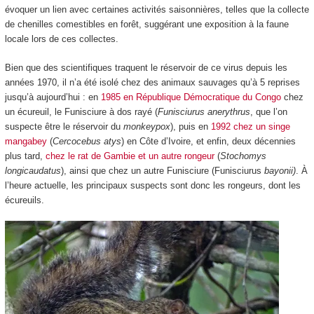
évoquer un lien avec certaines activités saisonnières, telles que la collecte
de chenilles comestibles en forêt, suggérant une exposition à la faune
locale lors de ces collectes.
Bien que des scientifiques traquent le réservoir de ce virus depuis les
années 1970, il n’a été isolé chez des animaux sauvages qu’à 5 reprises
jusqu’à aujourd’hui : en
1985 en République Démocratique du Congo
chez
un écureuil, le Funisciure à dos rayé (
Funisciurus anerythrus
, que l’on
suspecte être le réservoir du
monkeypox
), puis en
1992 chez un singe
mangabey
(
Cercocebus atys
) en Côte d’Ivoire, et enfin, deux décennies
plus tard,
chez le rat de Gambie et un autre rongeur
(
Stochomys
longicaudatus
), ainsi que chez un autre Funisciure (Funisciurus
bayonii)
. À
l’heure actuelle, les principaux suspects sont donc les rongeurs, dont les
écureuils.