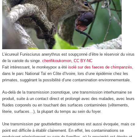
L’écureuil Funisciurus anerythrus est soupçonné d’être le réservoir du virus
de la variole du singe.
cherifikoukomon
,
CC BY-NC
Fait intéressant, le
monkeypox
a été
isolé sur des faeces de chimpanzés
,
dans le parc National Taï en Côte d’Ivoire, lors d’une épidémie chez les
primates, suggérant la possibilité d’une contamination environnementale.
Au-delà de la transmission zoonotique, une transmission interhumaine se
produit, suite à un contact direct et prolongé avec des malades, avec leurs
fluides corporels ou en touchant des surfaces contaminées (vêtements,
literie, surfaces…), la plupart du temps au sein du foyer.
Une transmission par gouttelettes respiratoires est aussi évoquée, mais ce
point est difficile à établir clairement. En effet, les contaminations se
produisent généralement au sein de familles, où la proximité est étroite et