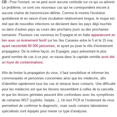
CB :
Pour l’instant, on ne peut avoir aucune certitude sur ce qui va advenir.
Le problème, ce sont ces nouveaux cas qui ne correspondent encore à
aucune chaîne de transmission définie. Comme le montre l’évolution
quotidienne et en raison d’une incubation relativement longue, le risque est
réel que de nouvelles infections se déclarent dans les pays déjà touchés
ou dans d’autres pays au cours des prochains jours ou des prochaines
semaines. Plusieurs cas survenus en Espagne et en Italie
apparaissent en
lien avec un évènement festif
sur les îles Canaries entre le 5 et le 15 mai,
ayant rassemblé 80 000 personnes
, et ayant pu jouer le rôle d’évènement
propagateur. De la même façon, en Espagne, pays présentant le plus
grand nombre de cas à ce jour, un sauna dans la capitale semble
avoir été
un foyer de contaminations
.
Afin de limiter la propagation du virus, il faut sensibiliser et informer les
communautés et personnes concernées ainsi que les médecins, afin
d’identifier rapidement tous les cas et retracer leurs contacts. Une difficulté
pour les médecins est que les lésions ressemblent à celles de la varicelle,
et que les lésions génitales peuvent être confondues avec les symptômes
de certaines MST (syphilis, herpès…). Un test PCR et l’isolement du virus
permettent de confirmer le diagnostic, mais seuls certains laboratoires
spécialisés sont équipés pour mener ce type d’analyses.