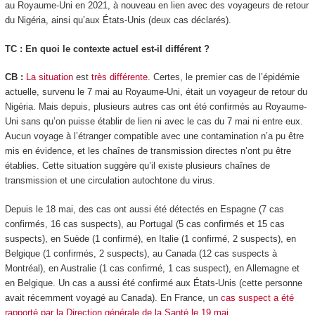
au Royaume-Uni en 2021, à nouveau en lien avec des voyageurs de retour
du Nigéria, ainsi qu’aux États-Unis (deux cas déclarés).
TC : En quoi le contexte actuel est-il différent ?
CB :
La situation
est
très différente
. Certes, le premier cas de l’épidémie
actuelle, survenu le 7 mai au Royaume-Uni, était un voyageur de retour du
Nigéria. Mais depuis, plusieurs autres cas ont été confirmés au Royaume-
Uni sans qu’on puisse établir de lien ni avec le cas du 7 mai ni entre eux.
Aucun voyage à l’étranger compatible avec une contamination n’a pu être
mis en évidence, et les chaînes de transmission directes n’ont pu être
établies. Cette situation suggère qu’il existe plusieurs chaînes de
transmission et une circulation autochtone du virus.
Depuis le 18 mai, des cas ont aussi été détectés en Espagne (7 cas
confirmés, 16 cas suspects), au Portugal (5 cas confirmés et 15 cas
suspects), en Suède (1 confirmé), en Italie (1 confirmé, 2 suspects), en
Belgique (1 confirmés, 2 suspects), au Canada (12 cas suspects à
Montréal), en Australie (1 cas confirmé, 1 cas suspect), en Allemagne et
en Belgique. Un cas a aussi été confirmé aux États-Unis (cette personne
avait récemment voyagé au Canada). En France, un
cas suspect a été
rapporté par la Direction générale de la Santé le 19 mai
.