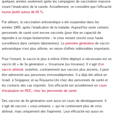
quelques années seulement après les campagnes de vaccination massive
visant l’éradication de la variole. Actuellement, on considère que l’efficacité
tourne plutôt autour de 65 %
.
Par ailleurs, la vaccination antivariolique a été suspendue dans les
années 1980, après l’éradication de la maladie. Aujourd’hui seuls certains
personnels de santé sont encore vaccinés (pour être en capacité de
répondre à un risque bioterroriste – le virus restant stocké sous haute
surveillance dans certains laboratoires). La
première génération
de vaccin
antivariolique n’est plus utilisée, en raison d’effets indésirables importants.
Pour l’instant, le vaccin le plus à même d’être déployé si nécessaire est un
vaccin dit « de 3
e
génération », Imvamune (ou Imvanex). Il s’agit d’
un
vaccin atténué
, toutefois, contrairement aux vaccins plus anciens, il peut
être administré aux personnes immunodéprimées. Il a déjà été utilisé en
Israël, à Singapour, et au Royaume-Uni chez des personnels de santé et
les contacts des cas importés. Son efficacité est actuellement en
cours
d’évaluation en RDC, chez les personnels de santé
.
Des vaccins de 4
e
génération sont aussi en cours de développement. Il
s’agit de vaccins « sous-unitaires », qui ne contiennent plus de virus
atténué, mais uniquement des fragments. Leur efficacité est aussi en