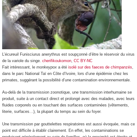
L’écureuil Funisciurus anerythrus est soupçonné d’être le réservoir du virus
de la variole du singe.
cherifikoukomon
,
CC BY-NC
Fait intéressant, le
monkeypox
a été
isolé sur des faeces de chimpanzés
,
dans le parc National Taï en Côte d’Ivoire, lors d’une épidémie chez les
primates, suggérant la possibilité d’une contamination environnementale.
Au-delà de la transmission zoonotique, une transmission interhumaine se
produit, suite à un contact direct et prolongé avec des malades, avec leurs
fluides corporels ou en touchant des surfaces contaminées (vêtements,
literie, surfaces…), la plupart du temps au sein du foyer.
Une transmission par gouttelettes respiratoires est aussi évoquée, mais ce
point est difficile à établir clairement. En effet, les contaminations se
produisent généralement au sein de familles, où la proximité est étroite et