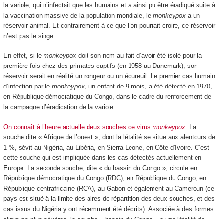
la variole, qui n’infectait que les humains et a ainsi pu être éradiqué suite à
la vaccination massive de la population mondiale, le
monkeypox
a un
réservoir animal. Et contrairement à ce que l’on pourrait croire, ce réservoir
n’est pas le singe.
En effet, si le
monkeypox
doit son nom au fait d’avoir été isolé pour la
première fois chez des primates captifs (en 1958 au Danemark), son
réservoir serait en réalité un rongeur ou un écureuil. Le premier cas humain
d’infection par le
monkeypox
, un enfant de 9 mois, a été détecté en 1970,
en République démocratique du Congo, dans le cadre du renforcement de
la campagne d’éradication de la variole.
On connaît à l’heure actuelle deux souches de virus
monkeypox
. La
souche dite « Afrique de l’ouest », dont la létalité se situe aux alentours de
1 %, sévit au Nigéria, au Libéria, en Sierra Leone, en Côte d’Ivoire. C’est
cette souche qui est impliquée dans les cas détectés actuellement en
Europe. La seconde souche, dite « du bassin du Congo », circule en
République démocratique du Congo (RDC), en République du Congo, en
République centrafricaine (RCA), au Gabon et également au Cameroun (ce
pays est situé à la limite des aires de répartition des deux souches, et des
cas issus du Nigéria y ont récemment été décrits). Associée à des formes