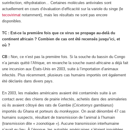
surinfection, réhydratation… Certaines molécules antivirales sont
actuellement en cours d’évaluation d’efficacité sur la variole du singe (le
tecovirimat
notamment), mais les résultats ne sont pas encore
disponibles.
TC : Est-ce la première fois que ce virus se propage au-delà du
continent africain ? Combien de cas ont été recensés jusqu’ici, et
où ?
CB :
Non, ce n’est pas la première fois. Si la souche du bassin du Congo
n’a jamais quitté l’Afrique, en revanche la souche ouest-africaine a déjà fait
une incursion aux États-Unis en 2003, suite à l’importation d’animaux
infectés. Plus récemment, plusieurs cas humains importés ont également
été déclarés dans divers pays.
En 2003, les malades américains avaient été contaminés suite à un
contact avec des chiens de prairie infectés, achetés dans des animaleries
où ils avaient côtoyé des rats de Gambie (
Cricetomys gambianus
)
importés du Ghana et porteurs du
monkeypox
. On avait dénombré 47 cas
humains suspects, résultant de transmission de l’animal à l’humain
(transmission dite « zoonotique »). Aucune transmission interhumaine
n’avait eu lieu. À l’époque, les autorités américaines s’étaient inquiétées