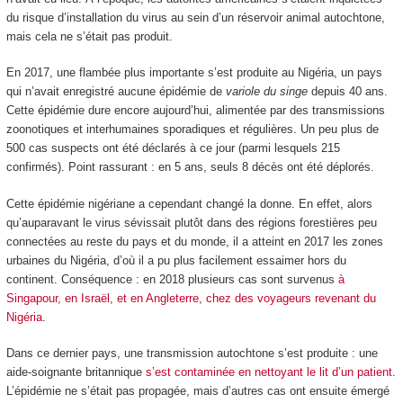
du risque d’installation du virus au sein d’un réservoir animal autochtone,
mais cela ne s’était pas produit.
En 2017, une flambée plus importante s’est produite au Nigéria, un pays
qui n’avait enregistré aucune épidémie de
variole du singe
depuis 40 ans.
Cette épidémie dure encore aujourd’hui, alimentée par des transmissions
zoonotiques et interhumaines sporadiques et régulières. Un peu plus de
500 cas suspects ont été déclarés à ce jour (parmi lesquels 215
confirmés). Point rassurant : en 5 ans, seuls 8 décès ont été déplorés.
Cette épidémie nigériane a cependant changé la donne. En effet, alors
qu’auparavant le virus sévissait plutôt dans des régions forestières peu
connectées au reste du pays et du monde, il a atteint en 2017 les zones
urbaines du Nigéria, d’où il a pu plus facilement essaimer hors du
continent. Conséquence : en 2018 plusieurs cas sont survenus
à
Singapour, en Israël, et en Angleterre, chez des voyageurs revenant du
Nigéria
.
Dans ce dernier pays, une transmission autochtone s’est produite : une
aide-soignante britannique
s’est contaminée en nettoyant le lit d’un patient
.
L’épidémie ne s’était pas propagée, mais d’autres cas ont ensuite émergé