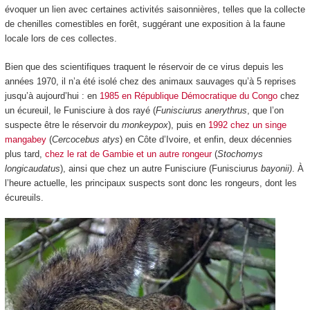
évoquer un lien avec certaines activités saisonnières, telles que la collecte
de chenilles comestibles en forêt, suggérant une exposition à la faune
locale lors de ces collectes.
Bien que des scientifiques traquent le réservoir de ce virus depuis les
années 1970, il n’a été isolé chez des animaux sauvages qu’à 5 reprises
jusqu’à aujourd’hui : en
1985 en République Démocratique du Congo
chez
un écureuil, le Funisciure à dos rayé (
Funisciurus anerythrus
, que l’on
suspecte être le réservoir du
monkeypox
), puis en
1992 chez un singe
mangabey
(
Cercocebus atys
) en Côte d’Ivoire, et enfin, deux décennies
plus tard,
chez le rat de Gambie et un autre rongeur
(
Stochomys
longicaudatus
), ainsi que chez un autre Funisciure (Funisciurus
bayonii)
. À
l’heure actuelle, les principaux suspects sont donc les rongeurs, dont les
écureuils.