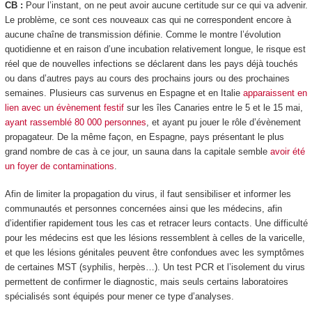
CB :
Pour l’instant, on ne peut avoir aucune certitude sur ce qui va advenir.
Le problème, ce sont ces nouveaux cas qui ne correspondent encore à
aucune chaîne de transmission définie. Comme le montre l’évolution
quotidienne et en raison d’une incubation relativement longue, le risque est
réel que de nouvelles infections se déclarent dans les pays déjà touchés
ou dans d’autres pays au cours des prochains jours ou des prochaines
semaines. Plusieurs cas survenus en Espagne et en Italie
apparaissent en
lien avec un évènement festif
sur les îles Canaries entre le 5 et le 15 mai,
ayant rassemblé 80 000 personnes
, et ayant pu jouer le rôle d’évènement
propagateur. De la même façon, en Espagne, pays présentant le plus
grand nombre de cas à ce jour, un sauna dans la capitale semble
avoir été
un foyer de contaminations
.
Afin de limiter la propagation du virus, il faut sensibiliser et informer les
communautés et personnes concernées ainsi que les médecins, afin
d’identifier rapidement tous les cas et retracer leurs contacts. Une difficulté
pour les médecins est que les lésions ressemblent à celles de la varicelle,
et que les lésions génitales peuvent être confondues avec les symptômes
de certaines MST (syphilis, herpès…). Un test PCR et l’isolement du virus
permettent de confirmer le diagnostic, mais seuls certains laboratoires
spécialisés sont équipés pour mener ce type d’analyses.