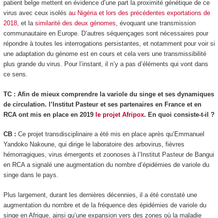
patient belge mettent en évidence d’une part la proximité génétique de ce
virus avec ceux isolés
au Nigéria et lors des précédentes exportations de
2018
, et la
similarité des deux génomes
, évoquant une transmission
communautaire en Europe. D’autres séquençages sont nécessaires pour
répondre à toutes les interrogations persistantes, et notamment pour voir si
une adaptation du génome est en cours et cela vers une transmissibilité
plus grande du virus. Pour l’instant, il n’y a pas d’éléments qui vont dans
ce sens.
TC : Afin de mieux comprendre la variole du singe et ses dynamiques
de circulation. l’Institut Pasteur et ses partenaires en France et en
RCA ont mis en place en 2019
le projet Afripox
. En quoi consiste-t-il ?
CB :
Ce projet transdisciplinaire a été mis en place après qu’Emmanuel
Yandoko Nakoune, qui dirige le laboratoire des arbovirus, fièvres
hémorragiques, virus émergents et zoonoses à l’Institut Pasteur de Bangui
en RCA a signalé une augmentation du nombre d’épidémies de variole du
singe dans le pays.
Plus largement, durant les dernières décennies, il a été constaté une
augmentation du nombre et de la fréquence des épidémies de variole du
singe en Afrique, ainsi qu’une expansion vers des zones où la maladie