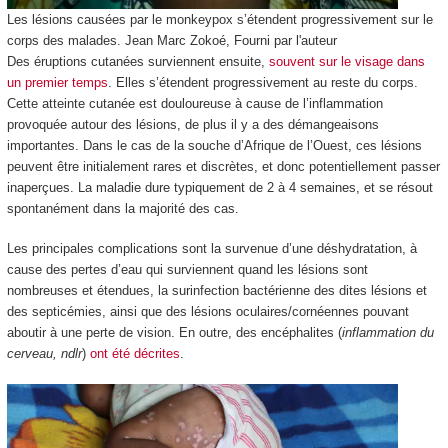
Les lésions causées par le monkeypox s’étendent progressivement sur le
corps des malades.
Jean Marc Zokoé
,
Fourni par l'auteur
Des éruptions cutanées surviennent ensuite,
souvent sur le visage dans
un premier temps
. Elles s’étendent progressivement au reste du corps.
Cette atteinte cutanée est douloureuse à cause de l’inflammation
provoquée autour des lésions, de plus il y a des démangeaisons
importantes. Dans le cas de la souche d’Afrique de l’Ouest, ces lésions
peuvent être initialement rares et discrètes, et donc potentiellement passer
inaperçues. La maladie dure typiquement de 2 à 4 semaines, et se résout
spontanément dans la majorité des cas.
Les principales complications sont la survenue d’une déshydratation, à
cause des pertes d’eau qui surviennent quand les lésions sont
nombreuses et étendues, la surinfection bactérienne des dites lésions et
des septicémies, ainsi que des lésions oculaires/cornéennes pouvant
aboutir à une perte de vision. En outre, des encéphalites (
inflammation du
cerveau, ndlr
)
ont été décrites
.