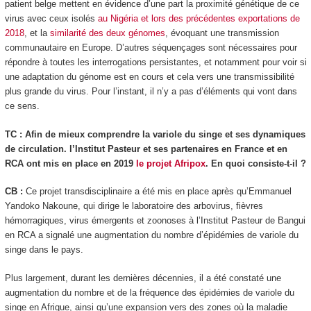
patient belge mettent en évidence d’une part la proximité génétique de ce
virus avec ceux isolés
au Nigéria et lors des précédentes exportations de
2018
, et la
similarité des deux génomes
, évoquant une transmission
communautaire en Europe. D’autres séquençages sont nécessaires pour
répondre à toutes les interrogations persistantes, et notamment pour voir si
une adaptation du génome est en cours et cela vers une transmissibilité
plus grande du virus. Pour l’instant, il n’y a pas d’éléments qui vont dans
ce sens.
TC : Afin de mieux comprendre la variole du singe et ses dynamiques
de circulation. l’Institut Pasteur et ses partenaires en France et en
RCA ont mis en place en 2019
le projet Afripox
. En quoi consiste-t-il ?
CB :
Ce projet transdisciplinaire a été mis en place après qu’Emmanuel
Yandoko Nakoune, qui dirige le laboratoire des arbovirus, fièvres
hémorragiques, virus émergents et zoonoses à l’Institut Pasteur de Bangui
en RCA a signalé une augmentation du nombre d’épidémies de variole du
singe dans le pays.
Plus largement, durant les dernières décennies, il a été constaté une
augmentation du nombre et de la fréquence des épidémies de variole du
singe en Afrique, ainsi qu’une expansion vers des zones où la maladie