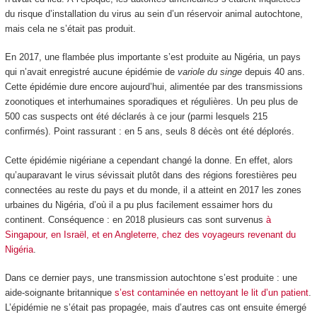
du risque d’installation du virus au sein d’un réservoir animal autochtone,
mais cela ne s’était pas produit.
En 2017, une flambée plus importante s’est produite au Nigéria, un pays
qui n’avait enregistré aucune épidémie de
variole du singe
depuis 40 ans.
Cette épidémie dure encore aujourd’hui, alimentée par des transmissions
zoonotiques et interhumaines sporadiques et régulières. Un peu plus de
500 cas suspects ont été déclarés à ce jour (parmi lesquels 215
confirmés). Point rassurant : en 5 ans, seuls 8 décès ont été déplorés.
Cette épidémie nigériane a cependant changé la donne. En effet, alors
qu’auparavant le virus sévissait plutôt dans des régions forestières peu
connectées au reste du pays et du monde, il a atteint en 2017 les zones
urbaines du Nigéria, d’où il a pu plus facilement essaimer hors du
continent. Conséquence : en 2018 plusieurs cas sont survenus
à
Singapour, en Israël, et en Angleterre, chez des voyageurs revenant du
Nigéria
.
Dans ce dernier pays, une transmission autochtone s’est produite : une
aide-soignante britannique
s’est contaminée en nettoyant le lit d’un patient
.
L’épidémie ne s’était pas propagée, mais d’autres cas ont ensuite émergé