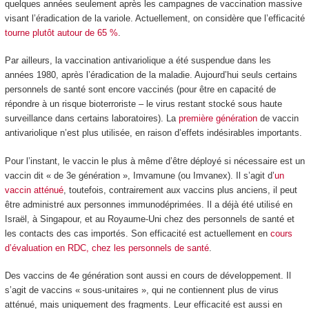
quelques années seulement après les campagnes de vaccination massive
visant l’éradication de la variole. Actuellement, on considère que l’efficacité
tourne plutôt autour de 65 %
.
Par ailleurs, la vaccination antivariolique a été suspendue dans les
années 1980, après l’éradication de la maladie. Aujourd’hui seuls certains
personnels de santé sont encore vaccinés (pour être en capacité de
répondre à un risque bioterroriste – le virus restant stocké sous haute
surveillance dans certains laboratoires). La
première génération
de vaccin
antivariolique n’est plus utilisée, en raison d’effets indésirables importants.
Pour l’instant, le vaccin le plus à même d’être déployé si nécessaire est un
vaccin dit « de 3
e
génération », Imvamune (ou Imvanex). Il s’agit d’
un
vaccin atténué
, toutefois, contrairement aux vaccins plus anciens, il peut
être administré aux personnes immunodéprimées. Il a déjà été utilisé en
Israël, à Singapour, et au Royaume-Uni chez des personnels de santé et
les contacts des cas importés. Son efficacité est actuellement en
cours
d’évaluation en RDC, chez les personnels de santé
.
Des vaccins de 4
e
génération sont aussi en cours de développement. Il
s’agit de vaccins « sous-unitaires », qui ne contiennent plus de virus
atténué, mais uniquement des fragments. Leur efficacité est aussi en