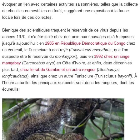
évoquer un lien avec certaines activités saisonnières, telles que la collecte
de chenilles comestibles en forêt, suggérant une exposition à la faune
locale lors de ces collectes.
Bien que des scientifiques traquent le réservoir de ce virus depuis les
années 1970, il n’a été isolé chez des animaux sauvages qu’à 5 reprises
jusqu’à aujourd’hui : en
1985 en République Démocratique du Congo
chez
un écureuil, le Funisciure à dos rayé (
Funisciurus anerythrus
, que l’on
suspecte être le réservoir du
monkeypox
), puis en
1992 chez un singe
mangabey
(
Cercocebus atys
) en Côte d’Ivoire, et enfin, deux décennies
plus tard,
chez le rat de Gambie et un autre rongeur
(
Stochomys
longicaudatus
), ainsi que chez un autre Funisciure (Funisciurus
bayonii)
. À
l’heure actuelle, les principaux suspects sont donc les rongeurs, dont les
écureuils.