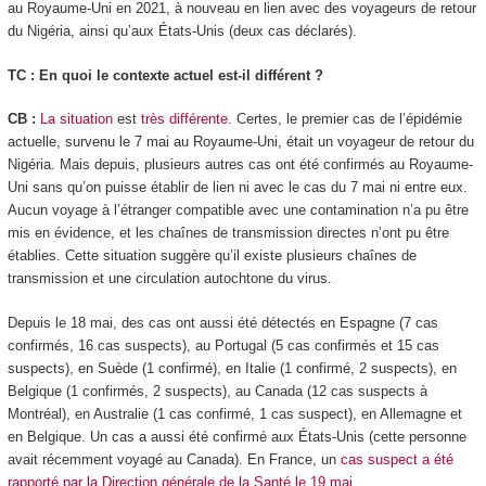
au Royaume-Uni en 2021, à nouveau en lien avec des voyageurs de retour
du Nigéria, ainsi qu’aux États-Unis (deux cas déclarés).
TC : En quoi le contexte actuel est-il différent ?
CB :
La situation
est
très différente
. Certes, le premier cas de l’épidémie
actuelle, survenu le 7 mai au Royaume-Uni, était un voyageur de retour du
Nigéria. Mais depuis, plusieurs autres cas ont été confirmés au Royaume-
Uni sans qu’on puisse établir de lien ni avec le cas du 7 mai ni entre eux.
Aucun voyage à l’étranger compatible avec une contamination n’a pu être
mis en évidence, et les chaînes de transmission directes n’ont pu être
établies. Cette situation suggère qu’il existe plusieurs chaînes de
transmission et une circulation autochtone du virus.
Depuis le 18 mai, des cas ont aussi été détectés en Espagne (7 cas
confirmés, 16 cas suspects), au Portugal (5 cas confirmés et 15 cas
suspects), en Suède (1 confirmé), en Italie (1 confirmé, 2 suspects), en
Belgique (1 confirmés, 2 suspects), au Canada (12 cas suspects à
Montréal), en Australie (1 cas confirmé, 1 cas suspect), en Allemagne et
en Belgique. Un cas a aussi été confirmé aux États-Unis (cette personne
avait récemment voyagé au Canada). En France, un
cas suspect a été
rapporté par la Direction générale de la Santé le 19 mai
.