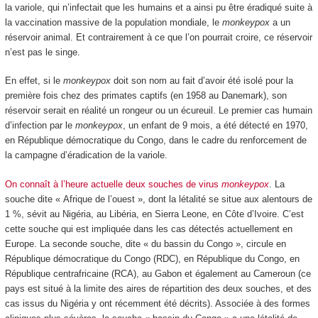
la variole, qui n’infectait que les humains et a ainsi pu être éradiqué suite à
la vaccination massive de la population mondiale, le
monkeypox
a un
réservoir animal. Et contrairement à ce que l’on pourrait croire, ce réservoir
n’est pas le singe.
En effet, si le
monkeypox
doit son nom au fait d’avoir été isolé pour la
première fois chez des primates captifs (en 1958 au Danemark), son
réservoir serait en réalité un rongeur ou un écureuil. Le premier cas humain
d’infection par le
monkeypox
, un enfant de 9 mois, a été détecté en 1970,
en République démocratique du Congo, dans le cadre du renforcement de
la campagne d’éradication de la variole.
On connaît à l’heure actuelle deux souches de virus
monkeypox
. La
souche dite « Afrique de l’ouest », dont la létalité se situe aux alentours de
1 %, sévit au Nigéria, au Libéria, en Sierra Leone, en Côte d’Ivoire. C’est
cette souche qui est impliquée dans les cas détectés actuellement en
Europe. La seconde souche, dite « du bassin du Congo », circule en
République démocratique du Congo (RDC), en République du Congo, en
République centrafricaine (RCA), au Gabon et également au Cameroun (ce
pays est situé à la limite des aires de répartition des deux souches, et des
cas issus du Nigéria y ont récemment été décrits). Associée à des formes