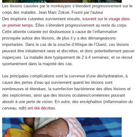
Les lésions causées par le monkeypox s’étendent progressivement sur le
corps des malades.
Jean Marc Zokoé
,
Fourni par l'auteur
Des éruptions cutanées surviennent ensuite,
souvent sur le visage dans
un premier temps
. Elles s’étendent progressivement au reste du corps.
Cette atteinte cutanée est douloureuse à cause de l’inflammation
provoquée autour des lésions, de plus il y a des démangeaisons
importantes. Dans le cas de la souche d’Afrique de l’Ouest, ces lésions
peuvent être initialement rares et discrètes, et donc potentiellement passer
inaperçues. La maladie dure typiquement de 2 à 4 semaines, et se résout
spontanément dans la majorité des cas.
Les principales complications sont la survenue d’une déshydratation, à
cause des pertes d’eau qui surviennent quand les lésions sont
nombreuses et étendues, la surinfection bactérienne des dites lésions et
des septicémies, ainsi que des lésions oculaires/cornéennes pouvant
aboutir à une perte de vision. En outre, des encéphalites (
inflammation du
cerveau, ndlr
)
ont été décrites
.