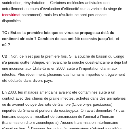
surinfection, réhydratation… Certaines molécules antivirales sont
actuellement en cours d’évaluation d’efficacité sur la variole du singe (le
tecovirimat
notamment), mais les résultats ne sont pas encore
disponibles.
TC : Est-ce la première fois que ce virus se propage au-delà du
continent africain ? Combien de cas ont été recensés jusqu’ici, et
où ?
CB :
Non, ce n’est pas la première fois. Si la souche du bassin du Congo
n’a jamais quitté l’Afrique, en revanche la souche ouest-africaine a déjà fait
une incursion aux États-Unis en 2003, suite à l’importation d’animaux
infectés. Plus récemment, plusieurs cas humains importés ont également
été déclarés dans divers pays.
En 2003, les malades américains avaient été contaminés suite à un
contact avec des chiens de prairie infectés, achetés dans des animaleries
où ils avaient côtoyé des rats de Gambie (
Cricetomys gambianus
)
importés du Ghana et porteurs du
monkeypox
. On avait dénombré 47 cas
humains suspects, résultant de transmission de l’animal à l’humain
(transmission dite « zoonotique »). Aucune transmission interhumaine
n’avait eu lieu. À l’époque, les autorités américaines s’étaient inquiétées