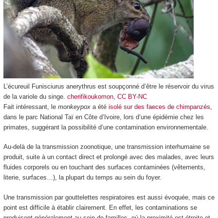
L’écureuil Funisciurus anerythrus est soupçonné d’être le réservoir du virus
de la variole du singe.
cherifikoukomon
,
CC BY-NC
Fait intéressant, le
monkeypox
a été
isolé sur des faeces de chimpanzés
,
dans le parc National Taï en Côte d’Ivoire, lors d’une épidémie chez les
primates, suggérant la possibilité d’une contamination environnementale.
Au-delà de la transmission zoonotique, une transmission interhumaine se
produit, suite à un contact direct et prolongé avec des malades, avec leurs
fluides corporels ou en touchant des surfaces contaminées (vêtements,
literie, surfaces…), la plupart du temps au sein du foyer.
Une transmission par gouttelettes respiratoires est aussi évoquée, mais ce
point est difficile à établir clairement. En effet, les contaminations se
produisent généralement au sein de familles, où la proximité est étroite et