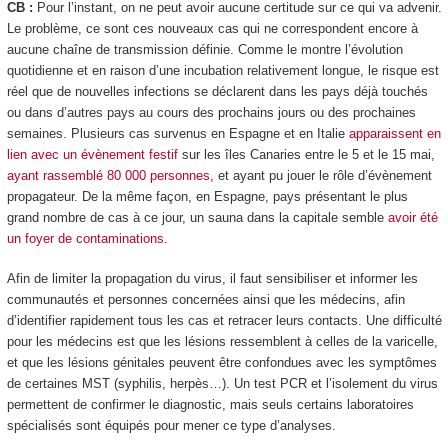
CB :
Pour l’instant, on ne peut avoir aucune certitude sur ce qui va advenir.
Le problème, ce sont ces nouveaux cas qui ne correspondent encore à
aucune chaîne de transmission définie. Comme le montre l’évolution
quotidienne et en raison d’une incubation relativement longue, le risque est
réel que de nouvelles infections se déclarent dans les pays déjà touchés
ou dans d’autres pays au cours des prochains jours ou des prochaines
semaines. Plusieurs cas survenus en Espagne et en Italie
apparaissent en
lien avec un évènement festif
sur les îles Canaries entre le 5 et le 15 mai,
ayant rassemblé 80 000 personnes
, et ayant pu jouer le rôle d’évènement
propagateur. De la même façon, en Espagne, pays présentant le plus
grand nombre de cas à ce jour, un sauna dans la capitale semble
avoir été
un foyer de contaminations
.
Afin de limiter la propagation du virus, il faut sensibiliser et informer les
communautés et personnes concernées ainsi que les médecins, afin
d’identifier rapidement tous les cas et retracer leurs contacts. Une difficulté
pour les médecins est que les lésions ressemblent à celles de la varicelle,
et que les lésions génitales peuvent être confondues avec les symptômes
de certaines MST (syphilis, herpès…). Un test PCR et l’isolement du virus
permettent de confirmer le diagnostic, mais seuls certains laboratoires
spécialisés sont équipés pour mener ce type d’analyses.