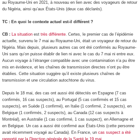
au Royaume-Uni en 2021, à nouveau en lien avec des voyageurs de retour
du Nigéria, ainsi qu’aux États-Unis (deux cas déclarés).
TC : En quoi le contexte actuel est-il différent ?
CB :
La situation
est
très différente
. Certes, le premier cas de l’épidémie
actuelle, survenu le 7 mai au Royaume-Uni, était un voyageur de retour du
Nigéria. Mais depuis, plusieurs autres cas ont été confirmés au Royaume-
Uni sans qu’on puisse établir de lien ni avec le cas du 7 mai ni entre eux.
Aucun voyage à l’étranger compatible avec une contamination n’a pu être
mis en évidence, et les chaînes de transmission directes n’ont pu être
établies. Cette situation suggère qu’il existe plusieurs chaînes de
transmission et une circulation autochtone du virus.
Depuis le 18 mai, des cas ont aussi été détectés en Espagne (7 cas
confirmés, 16 cas suspects), au Portugal (5 cas confirmés et 15 cas
suspects), en Suède (1 confirmé), en Italie (1 confirmé, 2 suspects), en
Belgique (1 confirmés, 2 suspects), au Canada (12 cas suspects à
Montréal), en Australie (1 cas confirmé, 1 cas suspect), en Allemagne et
en Belgique. Un cas a aussi été confirmé aux États-Unis (cette personne
avait récemment voyagé au Canada). En France, un
cas suspect a été
rapporté par la Direction générale de la Santé le 19 mai
.