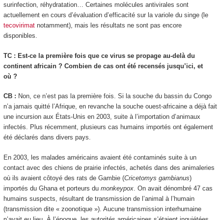
surinfection, réhydratation… Certaines molécules antivirales sont
actuellement en cours d’évaluation d’efficacité sur la variole du singe (le
tecovirimat
notamment), mais les résultats ne sont pas encore
disponibles.
TC : Est-ce la première fois que ce virus se propage au-delà du
continent africain ? Combien de cas ont été recensés jusqu’ici, et
où ?
CB :
Non, ce n’est pas la première fois. Si la souche du bassin du Congo
n’a jamais quitté l’Afrique, en revanche la souche ouest-africaine a déjà fait
une incursion aux États-Unis en 2003, suite à l’importation d’animaux
infectés. Plus récemment, plusieurs cas humains importés ont également
été déclarés dans divers pays.
En 2003, les malades américains avaient été contaminés suite à un
contact avec des chiens de prairie infectés, achetés dans des animaleries
où ils avaient côtoyé des rats de Gambie (
Cricetomys gambianus
)
importés du Ghana et porteurs du
monkeypox
. On avait dénombré 47 cas
humains suspects, résultant de transmission de l’animal à l’humain
(transmission dite « zoonotique »). Aucune transmission interhumaine
n’avait eu lieu. À l’époque, les autorités américaines s’étaient inquiétées