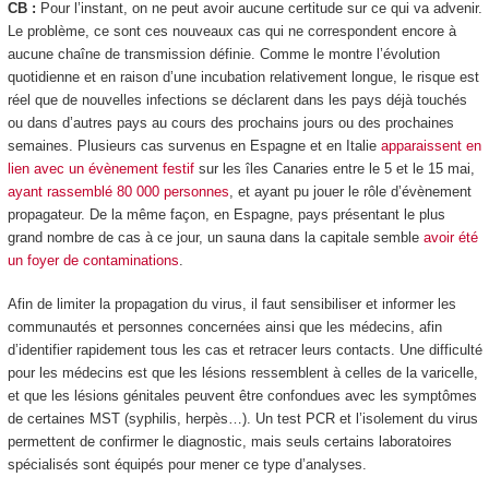
CB :
Pour l’instant, on ne peut avoir aucune certitude sur ce qui va advenir.
Le problème, ce sont ces nouveaux cas qui ne correspondent encore à
aucune chaîne de transmission définie. Comme le montre l’évolution
quotidienne et en raison d’une incubation relativement longue, le risque est
réel que de nouvelles infections se déclarent dans les pays déjà touchés
ou dans d’autres pays au cours des prochains jours ou des prochaines
semaines. Plusieurs cas survenus en Espagne et en Italie
apparaissent en
lien avec un évènement festif
sur les îles Canaries entre le 5 et le 15 mai,
ayant rassemblé 80 000 personnes
, et ayant pu jouer le rôle d’évènement
propagateur. De la même façon, en Espagne, pays présentant le plus
grand nombre de cas à ce jour, un sauna dans la capitale semble
avoir été
un foyer de contaminations
.
Afin de limiter la propagation du virus, il faut sensibiliser et informer les
communautés et personnes concernées ainsi que les médecins, afin
d’identifier rapidement tous les cas et retracer leurs contacts. Une difficulté
pour les médecins est que les lésions ressemblent à celles de la varicelle,
et que les lésions génitales peuvent être confondues avec les symptômes
de certaines MST (syphilis, herpès…). Un test PCR et l’isolement du virus
permettent de confirmer le diagnostic, mais seuls certains laboratoires
spécialisés sont équipés pour mener ce type d’analyses.