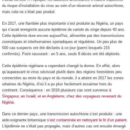
du risque d’installation du virus au sein d’un réservoir animal autochtone,
mais cela ne s’était pas produit.
En 2017, une flambée plus importante s’est produite au Nigéria, un pays
qui n’avait enregistré aucune épidémie de
variole du singe
depuis 40 ans.
Cette épidémie dure encore aujourd’hui, alimentée par des transmissions
zoonotiques et interhumaines sporadiques et régulières. Un peu plus de
500 cas suspects ont été déclarés à ce jour (parmi lesquels 215
confirmés). Point rassurant : en 5 ans, seuls 8 décès ont été déplorés.
Cette épidémie nigériane a cependant changé la donne. En effet, alors
qu’auparavant le virus sévissait plutôt dans des régions forestières peu
connectées au reste du pays et du monde, il a atteint en 2017 les zones
urbaines du Nigéria, d’où il a pu plus facilement essaimer hors du
continent. Conséquence : en 2018 plusieurs cas sont survenus
à
Singapour, en Israël, et en Angleterre, chez des voyageurs revenant du
Nigéria
.
Dans ce dernier pays, une transmission autochtone s’est produite : une
aide-soignante britannique
s’est contaminée en nettoyant le lit d’un patient
.
L’épidémie ne s’était pas propagée, mais d’autres cas ont ensuite émergé