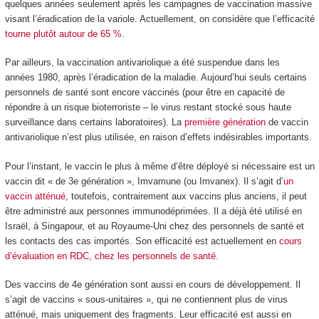
quelques années seulement après les campagnes de vaccination massive
visant l’éradication de la variole. Actuellement, on considère que l’efficacité
tourne plutôt autour de 65 %
.
Par ailleurs, la vaccination antivariolique a été suspendue dans les
années 1980, après l’éradication de la maladie. Aujourd’hui seuls certains
personnels de santé sont encore vaccinés (pour être en capacité de
répondre à un risque bioterroriste – le virus restant stocké sous haute
surveillance dans certains laboratoires). La
première génération
de vaccin
antivariolique n’est plus utilisée, en raison d’effets indésirables importants.
Pour l’instant, le vaccin le plus à même d’être déployé si nécessaire est un
vaccin dit « de 3
e
génération », Imvamune (ou Imvanex). Il s’agit d’
un
vaccin atténué
, toutefois, contrairement aux vaccins plus anciens, il peut
être administré aux personnes immunodéprimées. Il a déjà été utilisé en
Israël, à Singapour, et au Royaume-Uni chez des personnels de santé et
les contacts des cas importés. Son efficacité est actuellement en
cours
d’évaluation en RDC, chez les personnels de santé
.
Des vaccins de 4
e
génération sont aussi en cours de développement. Il
s’agit de vaccins « sous-unitaires », qui ne contiennent plus de virus
atténué, mais uniquement des fragments. Leur efficacité est aussi en