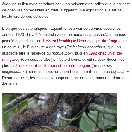
évoquer un lien avec certaines activités saisonnières, telles que la collecte
de chenilles comestibles en forêt, suggérant une exposition à la faune
locale lors de ces collectes.
Bien que des scientifiques traquent le réservoir de ce virus depuis les
années 1970, il n’a été isolé chez des animaux sauvages qu’à 5 reprises
jusqu’à aujourd’hui : en
1985 en République Démocratique du Congo
chez
un écureuil, le Funisciure à dos rayé (
Funisciurus anerythrus
, que l’on
suspecte être le réservoir du
monkeypox
), puis en
1992 chez un singe
mangabey
(
Cercocebus atys
) en Côte d’Ivoire, et enfin, deux décennies
plus tard,
chez le rat de Gambie et un autre rongeur
(
Stochomys
longicaudatus
), ainsi que chez un autre Funisciure (Funisciurus
bayonii)
. À
l’heure actuelle, les principaux suspects sont donc les rongeurs, dont les
écureuils.