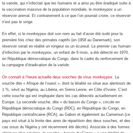
la variole, qui n’infectait que les humains et a ainsi pu être éradiqué suite à
la vaccination massive de la population mondiale, le
monkeypox
a un
réservoir animal. Et contrairement à ce que l’on pourrait croire, ce réservoir
n’est pas le singe.
En effet, si le
monkeypox
doit son nom au fait d’avoir été isolé pour la
première fois chez des primates captifs (en 1958 au Danemark), son
réservoir serait en réalité un rongeur ou un écureuil. Le premier cas humain
d’infection par le
monkeypox
, un enfant de 9 mois, a été détecté en 1970,
en République démocratique du Congo, dans le cadre du renforcement de
la campagne d’éradication de la variole.
On connaît à l’heure actuelle deux souches de virus
monkeypox
. La
souche dite « Afrique de l’ouest », dont la létalité se situe aux alentours de
1 %, sévit au Nigéria, au Libéria, en Sierra Leone, en Côte d’Ivoire. C’est
cette souche qui est impliquée dans les cas détectés actuellement en
Europe. La seconde souche, dite « du bassin du Congo », circule en
République démocratique du Congo (RDC), en République du Congo, en
République centrafricaine (RCA), au Gabon et également au Cameroun (ce
pays est situé à la limite des aires de répartition des deux souches, et des
cas issus du Nigéria y ont récemment été décrits). Associée à des formes