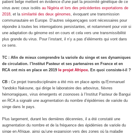
patient belge mettent en évidence d’une part la proximité génétique de ce
virus avec ceux isolés
au Nigéria et lors des précédentes exportations de
2018
, et la
similarité des deux génomes
, évoquant une transmission
communautaire en Europe. D’autres séquençages sont nécessaires pour
répondre à toutes les interrogations persistantes, et notamment pour voir si
une adaptation du génome est en cours et cela vers une transmissibilité
plus grande du virus. Pour l’instant, il n’y a pas d’éléments qui vont dans
ce sens.
TC : Afin de mieux comprendre la variole du singe et ses dynamiques
de circulation. l’Institut Pasteur et ses partenaires en France et en
RCA ont mis en place en 2019
le projet Afripox
. En quoi consiste-t-il ?
CB :
Ce projet transdisciplinaire a été mis en place après qu’Emmanuel
Yandoko Nakoune, qui dirige le laboratoire des arbovirus, fièvres
hémorragiques, virus émergents et zoonoses à l’Institut Pasteur de Bangui
en RCA a signalé une augmentation du nombre d’épidémies de variole du
singe dans le pays.
Plus largement, durant les dernières décennies, il a été constaté une
augmentation du nombre et de la fréquence des épidémies de variole du
singe en Afrique, ainsi qu’une expansion vers des zones où la maladie