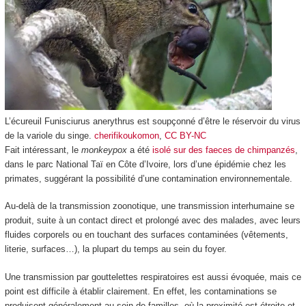
L’écureuil Funisciurus anerythrus est soupçonné d’être le réservoir du virus
de la variole du singe.
cherifikoukomon
,
CC BY-NC
Fait intéressant, le
monkeypox
a été
isolé sur des faeces de chimpanzés
,
dans le parc National Taï en Côte d’Ivoire, lors d’une épidémie chez les
primates, suggérant la possibilité d’une contamination environnementale.
Au-delà de la transmission zoonotique, une transmission interhumaine se
produit, suite à un contact direct et prolongé avec des malades, avec leurs
fluides corporels ou en touchant des surfaces contaminées (vêtements,
literie, surfaces…), la plupart du temps au sein du foyer.
Une transmission par gouttelettes respiratoires est aussi évoquée, mais ce
point est difficile à établir clairement. En effet, les contaminations se
produisent généralement au sein de familles, où la proximité est étroite et