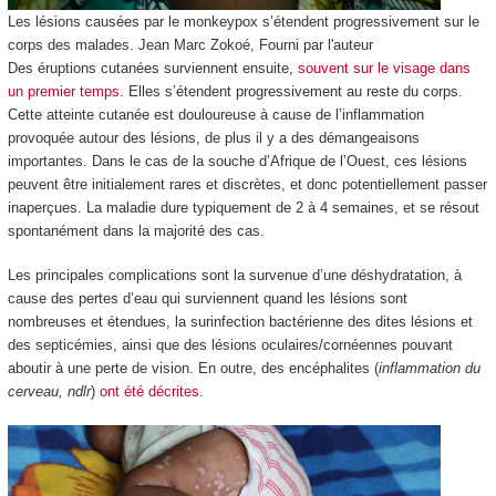
Les lésions causées par le monkeypox s’étendent progressivement sur le
corps des malades.
Jean Marc Zokoé
,
Fourni par l'auteur
Des éruptions cutanées surviennent ensuite,
souvent sur le visage dans
un premier temps
. Elles s’étendent progressivement au reste du corps.
Cette atteinte cutanée est douloureuse à cause de l’inflammation
provoquée autour des lésions, de plus il y a des démangeaisons
importantes. Dans le cas de la souche d’Afrique de l’Ouest, ces lésions
peuvent être initialement rares et discrètes, et donc potentiellement passer
inaperçues. La maladie dure typiquement de 2 à 4 semaines, et se résout
spontanément dans la majorité des cas.
Les principales complications sont la survenue d’une déshydratation, à
cause des pertes d’eau qui surviennent quand les lésions sont
nombreuses et étendues, la surinfection bactérienne des dites lésions et
des septicémies, ainsi que des lésions oculaires/cornéennes pouvant
aboutir à une perte de vision. En outre, des encéphalites (
inflammation du
cerveau, ndlr
)
ont été décrites
.