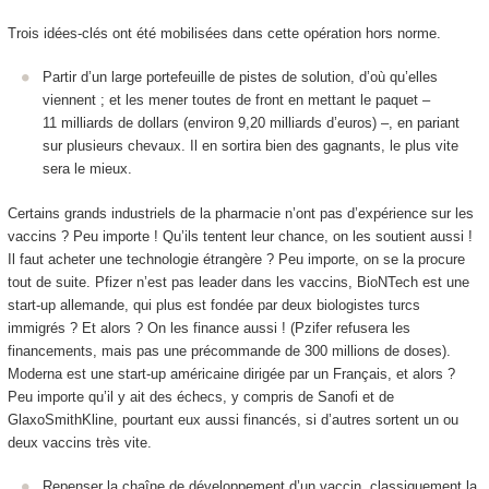
Trois idées-clés ont été mobilisées dans cette opération hors norme.
Partir d’un large portefeuille de pistes de solution, d’où qu’elles
viennent ; et les mener toutes de front en mettant le paquet –
11 milliards de dollars (environ 9,20 milliards d’euros) –, en pariant
sur plusieurs chevaux. Il en sortira bien des gagnants, le plus vite
sera le mieux.
Certains grands industriels de la pharmacie n’ont pas d’expérience sur les
vaccins ? Peu importe ! Qu’ils tentent leur chance, on les soutient aussi !
Il faut acheter une technologie étrangère ? Peu importe, on se la procure
tout de suite. Pfizer n’est pas leader dans les vaccins, BioNTech est une
start-up allemande, qui plus est fondée par deux biologistes turcs
immigrés ? Et alors ? On les finance aussi ! (Pzifer refusera les
financements, mais pas une précommande de 300 millions de doses).
Moderna est une start-up américaine dirigée par un Français, et alors ?
Peu importe qu’il y ait des échecs, y compris de Sanofi et de
GlaxoSmithKline, pourtant eux aussi financés, si d’autres sortent un ou
deux vaccins très vite.
Repenser la chaîne de développement d’un vaccin, classiquement la