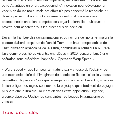
recherche. Cette vision est très imparfaite, voire erronée. Il y a bien eu
outre-Atlantique un effort exceptionnel d’innovation pour développer un
vaccin en douze mois, mais cet effort n’a pas concerné la recherche et
développement : il a surtout concerné la gestion d’une opération
exceptionnelle articulant compétences organisationnelles publiques et
privées pour accélérer tous les processus de décision.
Devant la flambée des contaminations et du nombre de morts, et malgré la
posture d’abord sceptique de Donald Trump, de hauts responsables de
l’administration américaine de la santé, considérés aujourd’hui aux Etats-
Unis comme des héros vivants, ont, dès avril 2020, conçu et lancé une
opération sans précédent, baptisée « Operation Warp Speed ».
« Warp Speed », que l’on pourrait traduire par « vitesse de l’éclair », est
une expression tirée de l’imaginaire de la science-fiction : c’est la vitesse
permettant de passer d’un espace-temps à un autre, en faisant fi, science-
fiction oblige, des règles connues de la physique qui interdisent de voyager
plus vite que la lumière. Tout est dit dans cette appellation. Urgence,
urgence absolue. Oublier les contraintes, se bouger. Pragmatisme et
vitesse.
Trois idées-clés