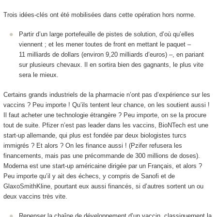
Trois idées-clés ont été mobilisées dans cette opération hors norme.
Partir d’un large portefeuille de pistes de solution, d’où qu’elles
viennent ; et les mener toutes de front en mettant le paquet –
11 milliards de dollars (environ 9,20 milliards d’euros) –, en pariant
sur plusieurs chevaux. Il en sortira bien des gagnants, le plus vite
sera le mieux.
Certains grands industriels de la pharmacie n’ont pas d’expérience sur les
vaccins ? Peu importe ! Qu’ils tentent leur chance, on les soutient aussi !
Il faut acheter une technologie étrangère ? Peu importe, on se la procure
tout de suite. Pfizer n’est pas leader dans les vaccins, BioNTech est une
start-up allemande, qui plus est fondée par deux biologistes turcs
immigrés ? Et alors ? On les finance aussi ! (Pzifer refusera les
financements, mais pas une précommande de 300 millions de doses).
Moderna est une start-up américaine dirigée par un Français, et alors ?
Peu importe qu’il y ait des échecs, y compris de Sanofi et de
GlaxoSmithKline, pourtant eux aussi financés, si d’autres sortent un ou
deux vaccins très vite.
Repenser la chaîne de développement d’un vaccin, classiquement la