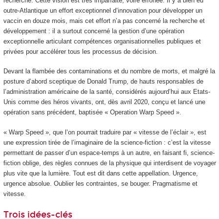
recherche. Cette vision est très imparfaite, voire erronée. Il y a bien eu
outre-Atlantique un effort exceptionnel d’innovation pour développer un
vaccin en douze mois, mais cet effort n’a pas concerné la recherche et
développement : il a surtout concerné la gestion d’une opération
exceptionnelle articulant compétences organisationnelles publiques et
privées pour accélérer tous les processus de décision.
Devant la flambée des contaminations et du nombre de morts, et malgré la
posture d’abord sceptique de Donald Trump, de hauts responsables de
l’administration américaine de la santé, considérés aujourd’hui aux Etats-
Unis comme des héros vivants, ont, dès avril 2020, conçu et lancé une
opération sans précédent, baptisée « Operation Warp Speed ».
« Warp Speed », que l’on pourrait traduire par « vitesse de l’éclair », est
une expression tirée de l’imaginaire de la science-fiction : c’est la vitesse
permettant de passer d’un espace-temps à un autre, en faisant fi, science-
fiction oblige, des règles connues de la physique qui interdisent de voyager
plus vite que la lumière. Tout est dit dans cette appellation. Urgence,
urgence absolue. Oublier les contraintes, se bouger. Pragmatisme et
vitesse.
Trois idées-clés