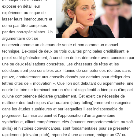
exposer en détail leur
expérience, au risque de
lasser leurs interlocuteurs et
de ne pas être comprises
par des non-spécialistes. Un
argumentaire doit se
concevoir comme un discours de vente et non comme un manuel
technique. L’exposé de deux ou trois qualités principales crédibilisant le
projet suffit généralement, à condition de les démontrer avec concision par
une ou deux réalisations concrètes. Les chasseurs de têtes et les
décideurs sont peu sensibles aux litanies de compétences récitées sans
preuve, contrairement aux conseils donnés par certains pour rédiger des
lettres dites de « motivation ». Que l’on soit débutant ou expérimenté, une
courte histoire se terminant par un résultat significatif a bien plus d’impact
qu’une compétence déclarée gratuitement. Cet exercice nécessite de
maîtriser des techniques d’art oratoire (story telling) rarement enseignées
dans les études supérieures et sur lesquelles il est indispensable de
progresser. La mise au point et l’appropriation d’un argumentaire
synthétique, alliant compétences clés (souvent comportementales ou soft
skills) et histoires convaincantes, sont fondamentales pour se présenter
rapidement (elevator pitch), répondre à une annonce, rédiger un CV ou