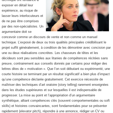
exposer en détail leur
expérience, au risque de
lasser leurs interlocuteurs et
de ne pas être comprises
par des non-spécialistes. Un
argumentaire doit se
concevoir comme un discours de vente et non comme un manuel
technique. L’exposé de deux ou trois qualités principales crédibilisant le
projet suffit généralement, à condition de les démontrer avec concision par
une ou deux réalisations concrètes. Les chasseurs de têtes et les
décideurs sont peu sensibles aux litanies de compétences récitées sans
preuve, contrairement aux conseils donnés par certains pour rédiger des
lettres dites de « motivation ». Que l’on soit débutant ou expérimenté, une
courte histoire se terminant par un résultat significatif a bien plus d’impact
qu’une compétence déclarée gratuitement. Cet exercice nécessite de
maîtriser des techniques d’art oratoire (story telling) rarement enseignées
dans les études supérieures et sur lesquelles il est indispensable de
progresser. La mise au point et l’appropriation d’un argumentaire
synthétique, alliant compétences clés (souvent comportementales ou soft
skills) et histoires convaincantes, sont fondamentales pour se présenter
rapidement (elevator pitch), répondre à une annonce, rédiger un CV ou