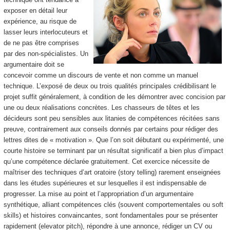
exposer en détail leur
expérience, au risque de
lasser leurs interlocuteurs et
de ne pas être comprises
par des non-spécialistes. Un
argumentaire doit se
concevoir comme un discours de vente et non comme un manuel
technique. L’exposé de deux ou trois qualités principales crédibilisant le
projet suffit généralement, à condition de les démontrer avec concision par
une ou deux réalisations concrètes. Les chasseurs de têtes et les
décideurs sont peu sensibles aux litanies de compétences récitées sans
preuve, contrairement aux conseils donnés par certains pour rédiger des
lettres dites de « motivation ». Que l’on soit débutant ou expérimenté, une
courte histoire se terminant par un résultat significatif a bien plus d’impact
qu’une compétence déclarée gratuitement. Cet exercice nécessite de
maîtriser des techniques d’art oratoire (story telling) rarement enseignées
dans les études supérieures et sur lesquelles il est indispensable de
progresser. La mise au point et l’appropriation d’un argumentaire
synthétique, alliant compétences clés (souvent comportementales ou soft
skills) et histoires convaincantes, sont fondamentales pour se présenter
rapidement (elevator pitch), répondre à une annonce, rédiger un CV ou