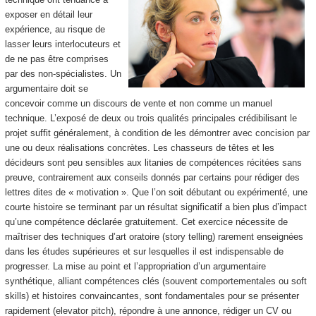
exposer en détail leur
expérience, au risque de
lasser leurs interlocuteurs et
de ne pas être comprises
par des non-spécialistes. Un
argumentaire doit se
concevoir comme un discours de vente et non comme un manuel
technique. L’exposé de deux ou trois qualités principales crédibilisant le
projet suffit généralement, à condition de les démontrer avec concision par
une ou deux réalisations concrètes. Les chasseurs de têtes et les
décideurs sont peu sensibles aux litanies de compétences récitées sans
preuve, contrairement aux conseils donnés par certains pour rédiger des
lettres dites de « motivation ». Que l’on soit débutant ou expérimenté, une
courte histoire se terminant par un résultat significatif a bien plus d’impact
qu’une compétence déclarée gratuitement. Cet exercice nécessite de
maîtriser des techniques d’art oratoire (story telling) rarement enseignées
dans les études supérieures et sur lesquelles il est indispensable de
progresser. La mise au point et l’appropriation d’un argumentaire
synthétique, alliant compétences clés (souvent comportementales ou soft
skills) et histoires convaincantes, sont fondamentales pour se présenter
rapidement (elevator pitch), répondre à une annonce, rédiger un CV ou