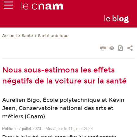
le
bl
o
g
Santé
Santé publique
Accueil
Nous sous-estimons les effets
négatifs de la voiture sur la santé
Aurélien Bigo, École polytechnique et Kévin
Jean, Conservatoire national des arts et
métiers (Cnam)
Publié le 7 juillet 2023
–
Mis à jour le 11 juillet 2023
Depuis le trajet court pour aller à la boulangerie