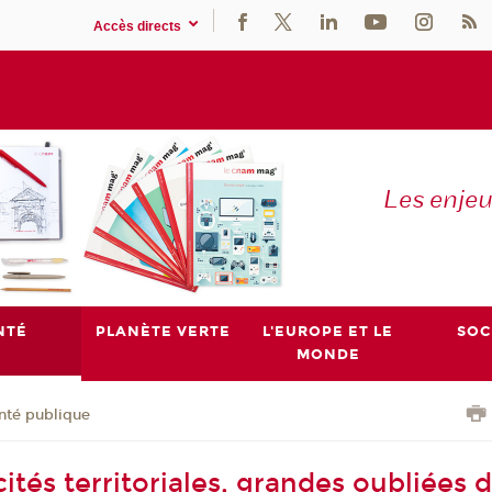
Accès directs
Les enje
NTÉ
PLANÈTE VERTE
L'EUROPE ET LE
SOC
MONDE
nté publique
cités territoriales, grandes oubliées 