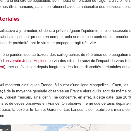
ment à la densité de population, son impact en fonction de l’âge, la discipline 
mes êtres humains, sans lien rationnel avec la nationalité des individus con
toriales
llective à y remédier, et donc à prévenir/guérir l’épidémie, si elle nécessite 
nationale qu’il faut prendre en compte, cela semble peu contestable, procède-t
tion de proximité tant le virus se propage et agit très vite.
mène pandémique au travers des cartographies de référence de propagation d
 l’
université Johns-Hopkins
ou via des sites de suivi de l’impact du virus te
ent
), met en évidence depuis longtemps les fortes disparités territoriales qui 
ril montrent ainsi qu’en France, à l’ouest d’une ligne Montpellier – Caen, les 
deçà de la moyenne générale observée en France alors qu’ils sont du même o
. L’ouest français, ainsi défini, ne concentre, en effet, à cette date, que 10 
ions et de décès observés en France. On observe même que certains départ
 Creuse, la Lozère, le Tarn-et-Garonne, Les Landes… comptabilisent moins de
ire.