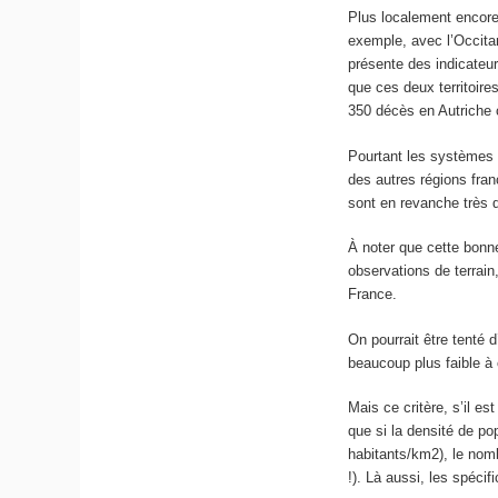
Plus localement encore, 
exemple, avec l’Occitan
présente des indicateu
que ces deux territoire
350 décès en Autriche 
Pourtant les systèmes 
des autres régions fra
sont en revanche très d
À noter que cette bonn
observations de terrain
France.
On pourrait être tenté d
beaucoup plus faible à
Mais ce critère, s’il es
que si la densité de po
habitants/km
2
), le no
!). Là aussi, les spécif