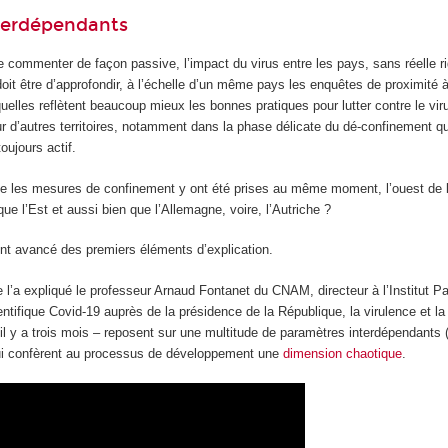
terdépendants
de commenter de façon passive, l’impact du virus entre les pays, sans réelle r
 doit être d’approfondir, à l’échelle d’un même pays les enquêtes de proximité à
squelles reflètent beaucoup mieux les bonnes pratiques pour lutter contre le viru
ur d’autres territoires, notamment dans la phase délicate du dé-confinement q
toujours actif.
ue les mesures de confinement y ont été prises au même moment, l’ouest de 
ue l’Est et aussi bien que l’Allemagne, voire, l’Autriche ?
nt avancé des premiers éléments d’explication.
l’a expliqué le professeur Arnaud Fontanet du CNAM, directeur à l’Institut Pa
tifique Covid-19 auprès de la présidence de la République, la virulence et la 
il y a trois mois – reposent sur une multitude de paramètres interdépendants 
ui confèrent au processus de développement une
dimension chaotique
.