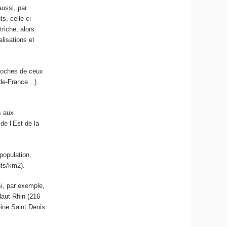
aussi, par
s, celle-ci
riche, alors
lisations et
proches de ceux
s-de-France…)
s aux
de l’Est de la
 population,
nts/km
2
).
si, par exemple,
Haut Rhin (216
ine Saint Denis