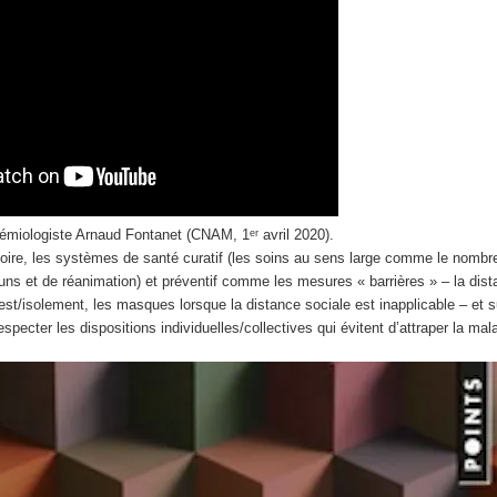
démiologiste Arnaud Fontanet (CNAM, 1ᵉʳ avril 2020).
toire, les systèmes de santé curatif (les soins au sens large comme le nombre
ns et de réanimation) et préventif comme les mesures « barrières » – la dist
 test/isolement, les masques lorsque la distance sociale est inapplicable – et 
especter les dispositions individuelles/collectives qui évitent d’attraper la ma