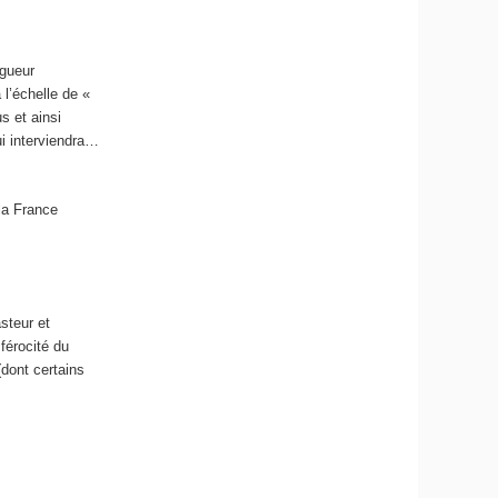
igueur
 l’échelle de «
s et ainsi
ui interviendra…
la France
steur et
férocité du
(dont certains