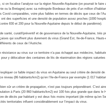
si on focalise l’analyse sur la région Nouvelle-Aquitaine (on pourrait le faire 
ie ou la Bretagne) avec sa métropole Bordeaux de près d’un million d’habitant
rs Covid comparables, voire plus faibles en termes de décès que ceux de l’Aut
s ont des superficies et une densité de population assez proches (1000 hospita
contre 830 et 200 pour la Nouvelle-Aquitaine depuis le début de pandémie).
de santé, curatif/préventif et de gouvernance de la Nouvelle-Aquitaine, très 
nçaises qui souffrent plus durement du virus (Grand Est, Ile-de-France, Haut
ifférents de ceux de l’Autriche.
e résistance au virus sur ce territoire n’a pas échappé aux médecins, habitué
, pour y délocaliser des centaines de lits de réanimation des régions saturées 
’expliquer ce faible impact du virus en Aquitaine au seul critère de densité de
 ce niveau (86 habitants/km
2
) qu’en l’Ile-de-France par exemple (1 017 habita
t bien sûr un critère de propagation, n’est pas toujours prépondérant. C’est ain
pulation à Paris (20 860 habitants/km
2
) est 100 fois plus grande que dans le 
mbre de décès par habitant y est deux fois moins important (de même qu’en Se
icités territoriales influent considérablement sur l’impact du virus.