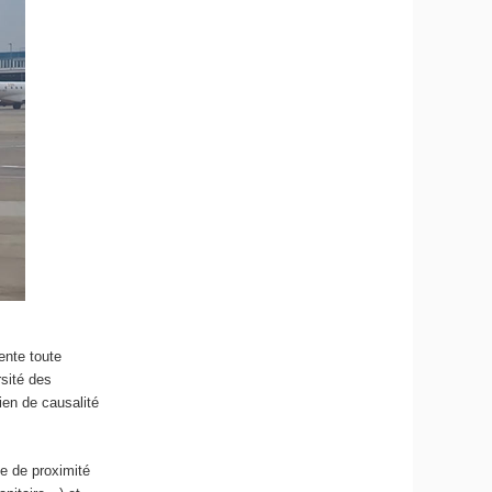
ente toute
rsité des
lien de causalité
ue de proximité