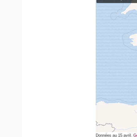
Données au 15 avril.
G