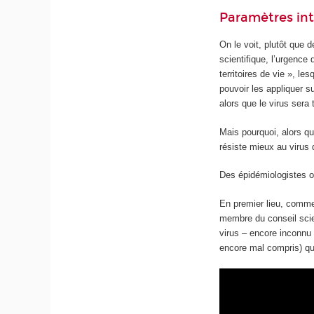
Paramètres in
On le voit, plutôt que 
scientifique, l’urgence
territoires de vie », le
pouvoir les appliquer s
alors que le virus sera 
Mais pourquoi, alors q
résiste mieux au virus q
Des épidémiologistes o
En premier lieu, comme 
membre du conseil scien
virus – encore inconnu 
encore mal compris) q