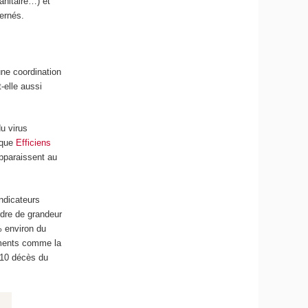
sanitaire…) et
cernés.
une coordination
-elle aussi
u virus
l que
Efficiens
apparaissent au
indicateurs
rdre de grandeur
% environ du
ements comme la
 10 décès du