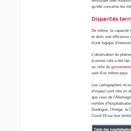
territoriale (liée notam
qu’elle concerne les mê
Disparités terri
De même, la capacité co
et donc une efficience 
d’une logique d’interven
L’observation du phéno
(comme cela a été fait à
ou celui du
gouvernem
sein d’un même pays.
Les cartographies mi-av
d’impact sont très en 
que ceux de l’Allemagne
nombre d’hospitalisat
Dordogne, l’Ariège, la
Covid-19 sur leur territo