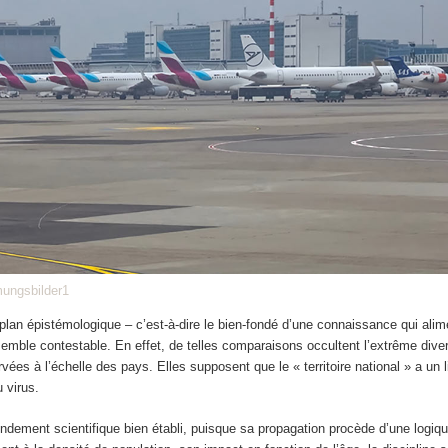
ungsbilder1
plan épistémologique – c’est-à-dire le bien-fondé d’une connaissance qui alim
emble contestable. En effet, de telles comparaisons occultent l’extrême dive
vées à l’échelle des pays. Elles supposent que le « territoire national » a un 
 virus.
ondement scientifique bien établi, puisque sa propagation procède d’une logiq