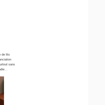
 de lits
anciation
surtout sans
ladie…