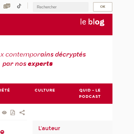
le
bl
o
g
ux contempor
ains décryptés
par nos
expert
s
IÉTÉ
CULTURE
QUID - LE
PODCAST
L'auteur
de