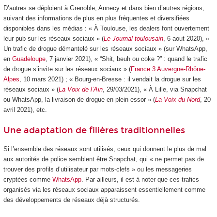
D’autres se déploient à Grenoble, Annecy et dans bien d’autres régions,
suivant des informations de plus en plus fréquentes et diversifiées
disponibles dans les médias : « À Toulouse, les dealers font ouvertement
leur pub sur les réseaux sociaux » (
Le Journal toulousain
, 6 aout 2020), «
Un trafic de drogue démantelé sur les réseaux sociaux » (sur WhatsApp,
en
Guadeloupe
, 7 janvier 2021), « “Shit, beuh ou coke ?” : quand le trafic
de drogue s’invite sur les réseaux sociaux » (
France 3 Auvergne-Rhône-
Alpes
, 10 mars 2021) ; « Bourg-en-Bresse : il vendait la drogue sur les
réseaux sociaux » (
La Voix de l’Ain
, 29/03/2021), « À Lille, via Snapchat
ou WhatsApp, la livraison de drogue en plein essor » (
La Voix du Nord
, 20
avril 2021), etc.
Une adaptation de filières traditionnelles
Si l’ensemble des réseaux sont utilisés, ceux qui donnent le plus de mal
aux autorités de police semblent être Snapchat, qui « ne permet pas de
trouver des profils d’utilisateur par mots-clefs » ou les messageries
cryptées comme
WhatsApp
. Par ailleurs, il est à noter que ces trafics
organisés via les réseaux sociaux apparaissent essentiellement comme
des développements de réseaux déjà structurés.