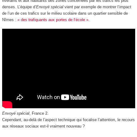
riverains et aux habitants des zones concernées par les trafics les plus
denses. L’équipe d’
Envoyé spécial
vient par exemple de montrer l’impact
de l’un de ces trafics sur le milieu scolaire dans un quartier sensible de
Nîmes :
« des trafiquants aux portes de l’école »
.
Envoyé spécial
, France 2.
Cependant, au-delà de l’aspect technique qui focalise l’attention, le recours
aux réseaux sociaux est-il vraiment nouveau ?