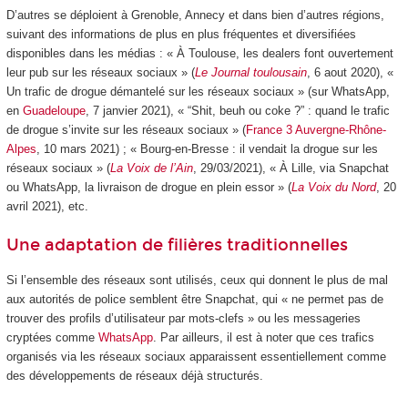
D’autres se déploient à Grenoble, Annecy et dans bien d’autres régions,
suivant des informations de plus en plus fréquentes et diversifiées
disponibles dans les médias : « À Toulouse, les dealers font ouvertement
leur pub sur les réseaux sociaux » (
Le Journal toulousain
, 6 aout 2020), «
Un trafic de drogue démantelé sur les réseaux sociaux » (sur WhatsApp,
en
Guadeloupe
, 7 janvier 2021), « “Shit, beuh ou coke ?” : quand le trafic
de drogue s’invite sur les réseaux sociaux » (
France 3 Auvergne-Rhône-
Alpes
, 10 mars 2021) ; « Bourg-en-Bresse : il vendait la drogue sur les
réseaux sociaux » (
La Voix de l’Ain
, 29/03/2021), « À Lille, via Snapchat
ou WhatsApp, la livraison de drogue en plein essor » (
La Voix du Nord
, 20
avril 2021), etc.
Une adaptation de filières traditionnelles
Si l’ensemble des réseaux sont utilisés, ceux qui donnent le plus de mal
aux autorités de police semblent être Snapchat, qui « ne permet pas de
trouver des profils d’utilisateur par mots-clefs » ou les messageries
cryptées comme
WhatsApp
. Par ailleurs, il est à noter que ces trafics
organisés via les réseaux sociaux apparaissent essentiellement comme
des développements de réseaux déjà structurés.