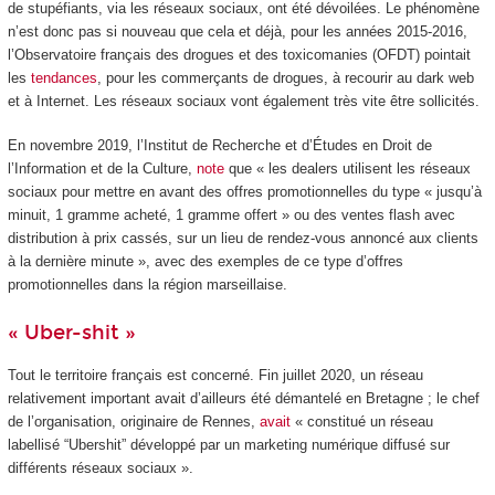
de stupéfiants, via les réseaux sociaux, ont été dévoilées. Le phénomène
n’est donc pas si nouveau que cela et déjà, pour les années 2015-2016,
l’Observatoire français des drogues et des toxicomanies (OFDT) pointait
les
tendances
, pour les commerçants de drogues, à recourir au dark web
et à Internet. Les réseaux sociaux vont également très vite être sollicités.
En novembre 2019, l’Institut de Recherche et d’Études en Droit de
l’Information et de la Culture,
note
que « les dealers utilisent les réseaux
sociaux pour mettre en avant des offres promotionnelles du type « jusqu’à
minuit, 1 gramme acheté, 1 gramme offert » ou des ventes flash avec
distribution à prix cassés, sur un lieu de rendez-vous annoncé aux clients
à la dernière minute », avec des exemples de ce type d’offres
promotionnelles dans la région marseillaise.
« Uber-shit »
Tout le territoire français est concerné. Fin juillet 2020, un réseau
relativement important avait d’ailleurs été démantelé en Bretagne ; le chef
de l’organisation, originaire de Rennes,
avait
« constitué un réseau
labellisé “Ubershit” développé par un marketing numérique diffusé sur
différents réseaux sociaux ».