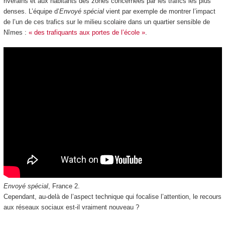
riverains et aux habitants des zones concernées par les trafics les plus
denses. L’équipe d’
Envoyé spécial
vient par exemple de montrer l’impact
de l’un de ces trafics sur le milieu scolaire dans un quartier sensible de
Nîmes :
« des trafiquants aux portes de l’école »
.
Envoyé spécial
, France 2.
Cependant, au-delà de l’aspect technique qui focalise l’attention, le recours
aux réseaux sociaux est-il vraiment nouveau ?