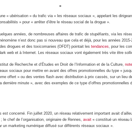
 une « ubérisation » du trafic via « les réseaux sociaux », appelant les dirige
onsabilités » pour « arrêter d’être le réseau social de la drogue ».
quelques années, de nombreuses affaires de trafic de stupéfiants, via les rés
phénomène n’est donc pas si nouveau que cela et déjà, pour les années 2015-
s des drogues et des toxicomanies (OFDT) pointait les
tendances
, pour les c
dark web et à Internet. Les réseaux sociaux vont également très vite être solli
titut de Recherche et d’Études en Droit de l’Information et de la Culture,
not
éseaux sociaux pour mettre en avant des offres promotionnelles du type « jusqu
e offert » ou des ventes flash avec distribution à prix cassés, sur un lieu 
la dernière minute », avec des exemples de ce type d’offres promotionnelles d
ais est concerné. Fin juillet 2020, un réseau relativement important avait d’aille
 le chef de l’organisation, originaire de Rennes,
avait
« constitué un réseau l
r un marketing numérique diffusé sur différents réseaux sociaux ».