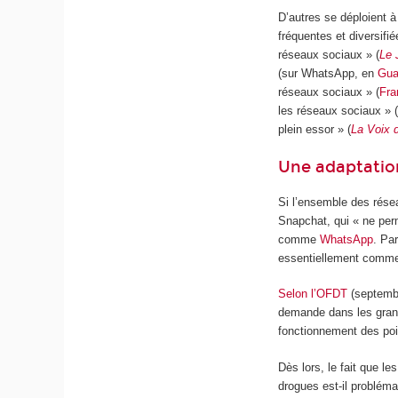
D’autres se déploient à
fréquentes et diversifi
réseaux sociaux » (
Le 
(sur WhatsApp, en
Gua
réseaux sociaux » (
Fra
les réseaux sociaux » 
plein essor » (
La Voix 
Une adaptation 
Si l’ensemble des résea
Snapchat, qui « ne perm
comme
WhatsApp
. Pa
essentiellement comme
Selon l’OFDT
(septembre
demande dans les grand
fonctionnement des poi
Dès lors, le fait que l
drogues est-il problémat