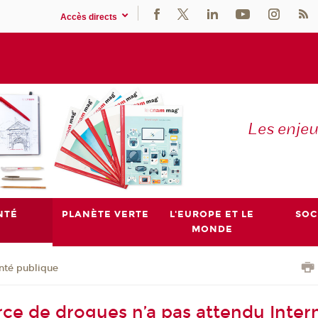
Accès directs
Les enje
NTÉ
PLANÈTE VERTE
L'EUROPE ET LE
SOC
MONDE
nté publique
e de drogues n’a pas attendu Inter