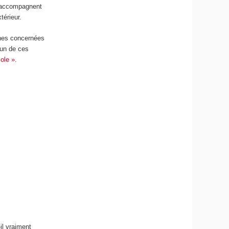
s’accompagnent
térieur.
ones concernées
’un de ces
cole »
.
il vraiment