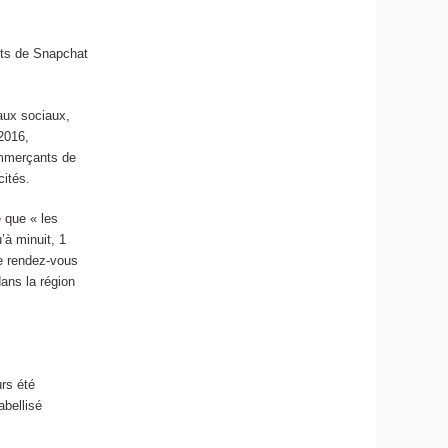
ants de Snapchat
eaux sociaux,
2016,
ommerçants de
cités.
e
que « les
’à minuit, 1
de rendez-vous
ans la région
urs été
abellisé