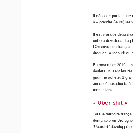
Il dénonce par la suite
à « prendre (leurs) resp
Il est vrai que depuis 
ont été dévoilées. Le 
l’Observatoire françai
drogues, à recourir au 
En novembre 2019, l’Ins
dealers utilisent les r
gramme acheté, 1 gramm
annoncé aux clients à 
marseillaise.
« Uber-shit »
Tout le territoire franç
démantelé en Bretagne ;
“Ubershit” développé pa