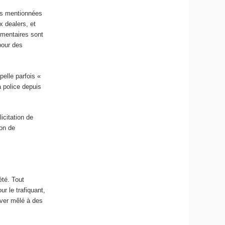
res mentionnées
x dealers, et
lémentaires sont
pour des
pelle parfois «
a police depuis
icitation de
ion de
été. Tout
r le trafiquant,
uver mêlé à des