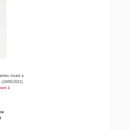
tantes visant à
s (19/05/2021)
ment à
mme
t