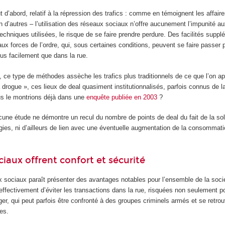
t d’abord, relatif à la répression des trafics : comme en témoignent les affai
d’autres – l’utilisation des réseaux sociaux n’offre aucunement l’impunité au
techniques utilisées, le risque de se faire prendre perdure. Des facilités supp
ux forces de l’ordre, qui, sous certaines conditions, peuvent se faire passer 
us facilement que dans la rue.
s, ce type de méthodes assèche les trafics plus traditionnels de ce que l’on ap
drogue », ces lieux de deal quasiment institutionnalisés, parfois connus de l
 le montrions déjà dans une
enquête publiée en 2003
?
ne étude ne démontre un recul du nombre de points de deal du fait de la soll
gies, ni d’ailleurs de lien avec une éventuelle augmentation de la consommat
ciaux offrent confort et sécurité
ux sociaux paraît présenter des avantages notables pour l’ensemble de la soci
 effectivement d’éviter les transactions dans la rue, risquées non seulement pou
ger, qui peut parfois être confronté à des groupes criminels armés et se retro
xes.