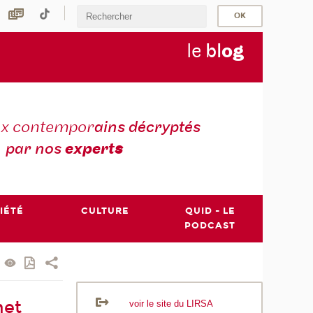
le
bl
o
g
ux contempor
ains décryptés
par nos
expert
s
IÉTÉ
CULTURE
QUID - LE
PODCAST
net
voir le site du LIRSA