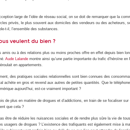
cception large de l’idée de réseau social, on se doit de remarquer que la comm
cles privés, le plus souvent aux domiciles des vendeurs ou des acheteurs, s
le-t-il, l’ensemble des substances.
ous veulent du bien ?
s amis ou à des relations plus ou moins proches offre en effet depuis bien lo
hé.
Aude Lalande
montre ainsi qu’une partie importante du trafic d’héroïne en
éroulait en appartements.
ment, des pratiques sociales relationnelles sont bien connues des consomma
 achète en gros et revend aux autres de petites quantités. Que le téléphone, 
numérique aujourd’hui, est-ce vraiment important ?
ois de plus en matière de drogues et d’addictions, en train de se focaliser sur 
nent que cela ?
e pas être de réduire les nuisances sociales et de rendre plus sûre la vie de t
des usagers de drogues ? L’existence des trafiquants est également mise à mal