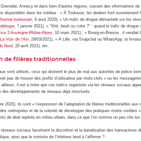
 Grenoble, Annecy et dans bien d’autres régions, suivant des informations de
ées disponibles dans les médias : « À Toulouse, les dealers font ouvertement l
Journal toulousain
, 6 aout 2020), « Un trafic de drogue démantelé sur les rés
deloupe
, 7 janvier 2021), « “Shit, beuh ou coke ?” : quand le trafic de drogue s
nce 3 Auvergne-Rhône-Alpes
, 10 mars 2021) ; « Bourg-en-Bresse : il vendait 
(
La Voix de l’Ain
, 29/03/2021), « À Lille, via Snapchat ou WhatsApp, la livrai
du Nord
, 20 avril 2021), etc.
de filières traditionnelles
ux sont utilisés, ceux qui donnent le plus de mal aux autorités de police sem
et pas de trouver des profils d’utilisateur par mots-clefs » ou les messageri
r ailleurs, il est à noter que ces trafics organisés via les réseaux sociaux app
 des développements de réseaux déjà structurés.
 2020), ils sont « l’expression de l’adaptation de filières traditionnelles aux r
es métropoles et de la volonté de développer des pratiques moins visibles »
nts de deal repérés en milieu urbain, dans ce que l’on nomme un peu vite
les
es réseaux sociaux favorisent la discrétion et la banalisation des transaction
ique, ainsi que le ministre de l’Intérieur tend à l’affirmer ?