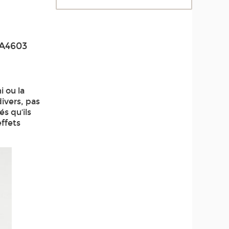
EA4603
i ou la
divers, pas
s qu’ils
effets