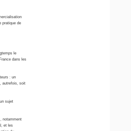
ercialisation
e pratique de
ngtemps le
 France dans les
teurs : un
autrefois, soit
un sujet
ous, notamment
, et les