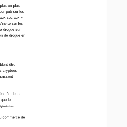
 plus en plus
eur pub sur les
eaux sociaux »
’invite sur les
la drogue sur
son de drogue en
blent être
es cryptées
araissent
éalités de la
 que le
 quartiers
.
s du commerce de