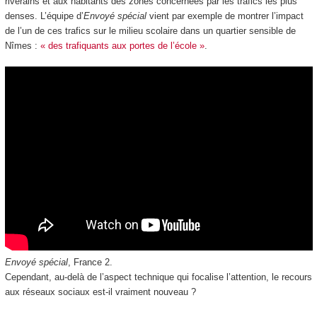
riverains et aux habitants des zones concernées par les trafics les plus
denses. L’équipe d’
Envoyé spécial
vient par exemple de montrer l’impact
de l’un de ces trafics sur le milieu scolaire dans un quartier sensible de
Nîmes :
« des trafiquants aux portes de l’école »
.
Envoyé spécial
, France 2.
Cependant, au-delà de l’aspect technique qui focalise l’attention, le recours
aux réseaux sociaux est-il vraiment nouveau ?