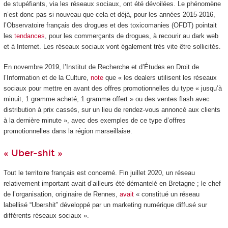
de stupéfiants, via les réseaux sociaux, ont été dévoilées. Le phénomène
n’est donc pas si nouveau que cela et déjà, pour les années 2015-2016,
l’Observatoire français des drogues et des toxicomanies (OFDT) pointait
les
tendances
, pour les commerçants de drogues, à recourir au dark web
et à Internet. Les réseaux sociaux vont également très vite être sollicités.
En novembre 2019, l’Institut de Recherche et d’Études en Droit de
l’Information et de la Culture,
note
que « les dealers utilisent les réseaux
sociaux pour mettre en avant des offres promotionnelles du type « jusqu’à
minuit, 1 gramme acheté, 1 gramme offert » ou des ventes flash avec
distribution à prix cassés, sur un lieu de rendez-vous annoncé aux clients
à la dernière minute », avec des exemples de ce type d’offres
promotionnelles dans la région marseillaise.
« Uber-shit »
Tout le territoire français est concerné. Fin juillet 2020, un réseau
relativement important avait d’ailleurs été démantelé en Bretagne ; le chef
de l’organisation, originaire de Rennes,
avait
« constitué un réseau
labellisé “Ubershit” développé par un marketing numérique diffusé sur
différents réseaux sociaux ».