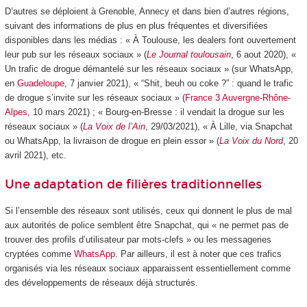
D’autres se déploient à Grenoble, Annecy et dans bien d’autres régions,
suivant des informations de plus en plus fréquentes et diversifiées
disponibles dans les médias : « À Toulouse, les dealers font ouvertement
leur pub sur les réseaux sociaux » (
Le Journal toulousain
, 6 aout 2020), «
Un trafic de drogue démantelé sur les réseaux sociaux » (sur WhatsApp,
en
Guadeloupe
, 7 janvier 2021), « “Shit, beuh ou coke ?” : quand le trafic
de drogue s’invite sur les réseaux sociaux » (
France 3 Auvergne-Rhône-
Alpes
, 10 mars 2021) ; « Bourg-en-Bresse : il vendait la drogue sur les
réseaux sociaux » (
La Voix de l’Ain
, 29/03/2021), « À Lille, via Snapchat
ou WhatsApp, la livraison de drogue en plein essor » (
La Voix du Nord
, 20
avril 2021), etc.
Une adaptation de filières traditionnelles
Si l’ensemble des réseaux sont utilisés, ceux qui donnent le plus de mal
aux autorités de police semblent être Snapchat, qui « ne permet pas de
trouver des profils d’utilisateur par mots-clefs » ou les messageries
cryptées comme
WhatsApp
. Par ailleurs, il est à noter que ces trafics
organisés via les réseaux sociaux apparaissent essentiellement comme
des développements de réseaux déjà structurés.