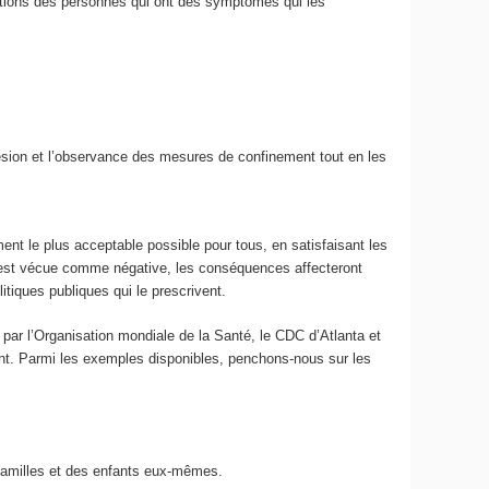
stions des personnes qui ont des symptômes qui les
ésion et l’observance des mesures de confinement tout en les
ment le plus acceptable possible pour tous, en satisfaisant les
nt est vécue comme négative, les conséquences affecteront
itiques publiques qui le prescrivent.
e par l’Organisation mondiale de la Santé, le CDC d’Atlanta et
ement. Parmi les exemples disponibles, penchons-nous sur les
 familles et des enfants eux-mêmes.