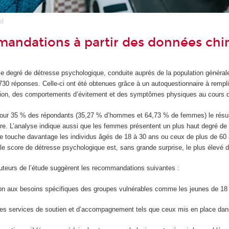
el
andations à partir des données chi
 le degré de détresse psychologique, conduite auprès de la population généra
730 réponses. Celle-ci ont été obtenues grâce à un autoquestionnaire à remplir
ssion, des comportements d’évitement et des symptômes physiques au cours d
our 35 % des répondants (35,27 % d’hommes et 64,73 % de femmes) le résult
re. L’analyse indique aussi que les femmes présentent un plus haut degré 
e touche davantage les individus âgés de 18 à 30 ans ou ceux de plus de 60 an
le score de détresse psychologique est, sans grande surprise, le plus élevé d
teurs de l’étude suggèrent les recommandations suivantes :
ion aux besoins spécifiques des groupes vulnérables comme les jeunes de 18 à
es services de soutien et d’accompagnement tels que ceux mis en place dans