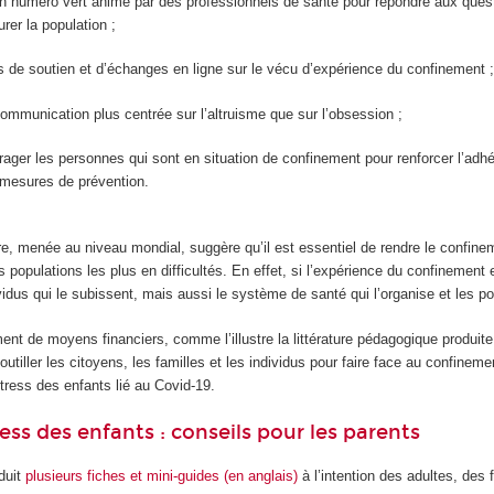
un numéro vert animé par des professionnels de santé pour répondre aux que
urer la population ;
 de soutien et d’échanges en ligne sur le vécu d’expérience du confinement ;
mmunication plus centrée sur l’altruisme que sur l’obsession ;
ager les personnes qui sont en situation de confinement pour renforcer l’adh
 mesures de prévention.
ure, menée au niveau mondial, suggère qu’il est essentiel de rendre le confine
s populations les plus en difficultés. En effet, si l’expérience du confineme
idus qui le subissent, mais aussi le système de santé qui l’organise et les pol
ment de moyens financiers, comme l’illustre la littérature pédagogique produit
’outiller les citoyens, les familles et les individus pour faire face au confin
stress des enfants lié au Covid-19.
tress des enfants : conseils pour les parents
duit
plusieurs fiches et mini-guides (en anglais)
à l’intention des adultes, des