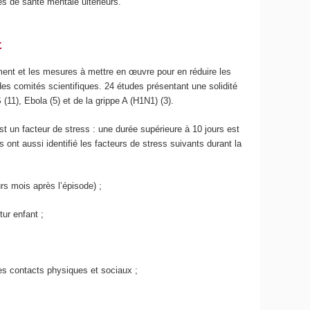
es de santé mentale ultérieurs.
t
ent et les mesures à mettre en œuvre pour en réduire les
 des comités scientifiques. 24 études présentant une solidité
(11), Ebola (5) et de la grippe A (H1N1) (3).
 un facteur de stress : une durée supérieure à 10 jours est
nt aussi identifié les facteurs de stress suivants durant la
urs mois après l’épisode) ;
tur enfant ;
 des contacts physiques et sociaux ;