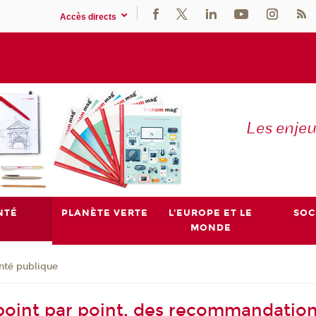
Accès directs
Les enje
NTÉ
PLANÈTE VERTE
L'EUROPE ET LE
SOC
MONDE
nté publique
 point par point, des recommandation