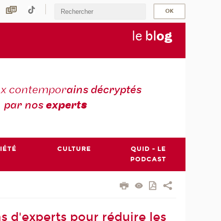
le
bl
o
g
ux contempor
ains décryptés
par nos
expert
s
IÉTÉ
CULTURE
QUID - LE
PODCAST
s d'experts pour réduire les