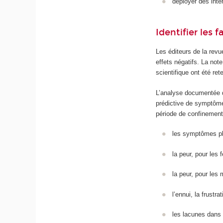
déployer des inte
Identifier les
Les éditeurs de la rev
effets négatifs. La not
scientifique ont été re
L’analyse documentée d
prédictive de symptôme
période de confinement
les symptômes phys
la peur, pour les 
la peur, pour les 
l’ennui, la frustr
les lacunes dans 