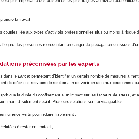
encore plus importante des personnes les plus fragiles au niveau économique et
eprendre le travail ;
es couples liée aux types d’activités professionnelles plus ou moins à risque 
 à l’égard des personnes représentant un danger de propagation ou issues d’u
ations préconisées par les experts
es dans le
Lancet
permettent d’identifier un certain nombre de mesures à mettr
ment de créer des services de soutien afin de venir en aide aux personnes souf
l’esprit que la durée du confinement a un impact sur les facteurs de stress, et 
e sentiment d’isolement social. Plusieurs solutions sont envisageables :
es numéros verts pour réduire l’isolement ;
 éclatées à rester en contact ;