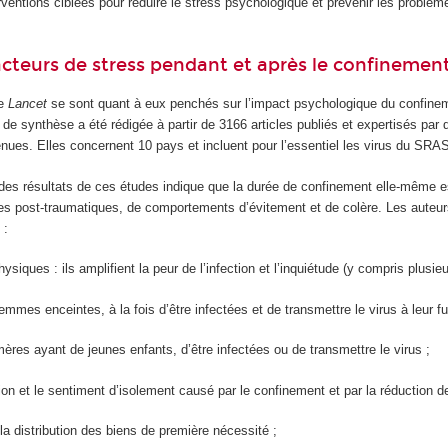
rventions ciblées pour réduire le stress psychologique et prévenir les problèm
 facteurs de stress pendant et après le confinemen
ue
Lancet
se sont quant à eux penchés sur l’impact psychologique du confinem
e de synthèse a été rédigée à partir de 3166 articles publiés et expertisés par
tenues. Elles concernent 10 pays et incluent pour l’essentiel les virus du SRAS 
es résultats de ces études indique que la durée de confinement elle-même est
s post-traumatiques, de comportements d’évitement et de colère. Les auteurs o
 :
iques : ils amplifient la peur de l’infection et l’inquiétude (y compris plusie
femmes enceintes, à la fois d’être infectées et de transmettre le virus à leur fu
mères ayant de jeunes enfants, d’être infectées ou de transmettre le virus ;
ation et le sentiment d’isolement causé par le confinement et par la réduction
la distribution des biens de première nécessité ;