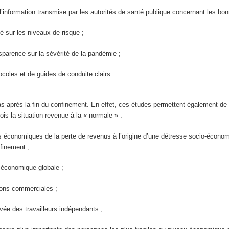
l’information transmise par les autorités de santé publique concernant les bonn
é sur les niveaux de risque ;
sparence sur la sévérité de la pandémie ;
ocoles et de guides de conduite clairs.
as après la fin du confinement. En effet, ces études permettent également de 
ois la situation revenue à la « normale » :
économiques de la perte de revenus à l’origine d’une détresse socio-économi
nfinement ;
-économique globale ;
tions commerciales ;
levée des travailleurs indépendants ;