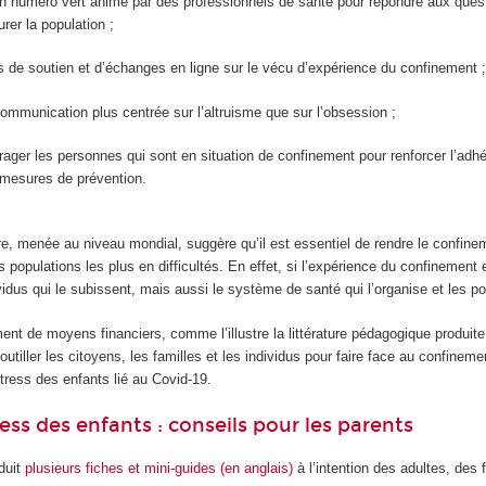
un numéro vert animé par des professionnels de santé pour répondre aux que
urer la population ;
 de soutien et d’échanges en ligne sur le vécu d’expérience du confinement ;
mmunication plus centrée sur l’altruisme que sur l’obsession ;
ager les personnes qui sont en situation de confinement pour renforcer l’adh
 mesures de prévention.
ure, menée au niveau mondial, suggère qu’il est essentiel de rendre le confine
s populations les plus en difficultés. En effet, si l’expérience du confineme
idus qui le subissent, mais aussi le système de santé qui l’organise et les pol
ment de moyens financiers, comme l’illustre la littérature pédagogique produit
’outiller les citoyens, les familles et les individus pour faire face au confin
stress des enfants lié au Covid-19.
tress des enfants : conseils pour les parents
duit
plusieurs fiches et mini-guides (en anglais)
à l’intention des adultes, des