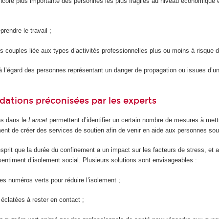
encore plus importante des personnes les plus fragiles au niveau économique et
eprendre le travail ;
es couples liée aux types d’activités professionnelles plus ou moins à risque 
 à l’égard des personnes représentant un danger de propagation ou issues d’u
ations préconisées par les experts
es dans le
Lancet
permettent d’identifier un certain nombre de mesures à mettr
ment de créer des services de soutien afin de venir en aide aux personnes souf
l’esprit que la durée du confinement a un impact sur les facteurs de stress, et 
e sentiment d’isolement social. Plusieurs solutions sont envisageables :
es numéros verts pour réduire l’isolement ;
 éclatées à rester en contact ;