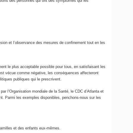
stions des personnes qui ont des symptômes qui les
ésion et l’observance des mesures de confinement tout en les
ment le plus acceptable possible pour tous, en satisfaisant les
nt est vécue comme négative, les conséquences affecteront
itiques publiques qui le prescrivent.
e par l’Organisation mondiale de la Santé, le CDC d’Atlanta et
ement. Parmi les exemples disponibles, penchons-nous sur les
 familles et des enfants eux-mêmes.