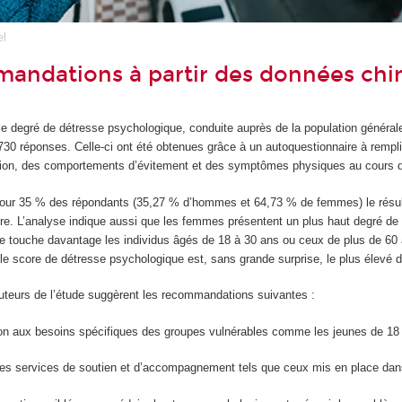
el
andations à partir des données chi
 le degré de détresse psychologique, conduite auprès de la population généra
730 réponses. Celle-ci ont été obtenues grâce à un autoquestionnaire à remplir
ssion, des comportements d’évitement et des symptômes physiques au cours d
our 35 % des répondants (35,27 % d’hommes et 64,73 % de femmes) le résult
re. L’analyse indique aussi que les femmes présentent un plus haut degré 
e touche davantage les individus âgés de 18 à 30 ans ou ceux de plus de 60 an
le score de détresse psychologique est, sans grande surprise, le plus élevé d
teurs de l’étude suggèrent les recommandations suivantes :
ion aux besoins spécifiques des groupes vulnérables comme les jeunes de 18 à
es services de soutien et d’accompagnement tels que ceux mis en place dans