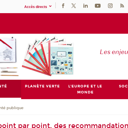
Accès directs
Les enje
NTÉ
PLANÈTE VERTE
L'EUROPE ET LE
SOC
MONDE
nté publique
 point par point, des recommandation