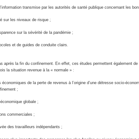
l’information transmise par les autorités de santé publique concernant les bonn
é sur les niveaux de risque ;
sparence sur la sévérité de la pandémie ;
ocoles et de guides de conduite clairs.
as après la fin du confinement. En effet, ces études permettent également de 
ois la situation revenue à la « normale » :
économiques de la perte de revenus à l’origine d’une détresse socio-économi
nfinement ;
-économique globale ;
tions commerciales ;
levée des travailleurs indépendants ;