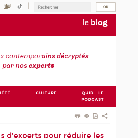
le
bl
o
g
ux contempor
ains décryptés
par nos
expert
s
IÉTÉ
CULTURE
QUID - LE
PODCAST
s d'experts pour réduire les