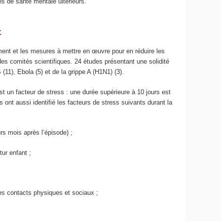
es de santé mentale ultérieurs.
t
ent et les mesures à mettre en œuvre pour en réduire les
 des comités scientifiques. 24 études présentant une solidité
(11), Ebola (5) et de la grippe A (H1N1) (3).
 un facteur de stress : une durée supérieure à 10 jours est
nt aussi identifié les facteurs de stress suivants durant la
urs mois après l’épisode) ;
tur enfant ;
 des contacts physiques et sociaux ;