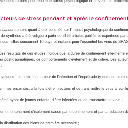
rventions ciblées pour réduire le stress psychologique et prévenir les problèm
 facteurs de stress pendant et après le confinemen
ue
Lancet
se sont quant à eux penchés sur l’impact psychologique du confinem
e de synthèse a été rédigée à partir de 3166 articles publiés et expertisés par
tenues. Elles concernent 10 pays et incluent pour l’essentiel les virus du SRAS 
es résultats de ces études indique que la durée de confinement elle-même est
s post-traumatiques, de comportements d’évitement et de colère. Les auteurs o
 :
iques : ils amplifient la peur de l’infection et l’inquiétude (y compris plusie
femmes enceintes, à la fois d’être infectées et de transmettre le virus à leur fu
mères ayant de jeunes enfants, d’être infectées ou de transmettre le virus ;
ation et le sentiment d’isolement causé par le confinement et par la réduction
la distribution des biens de première nécessité ;