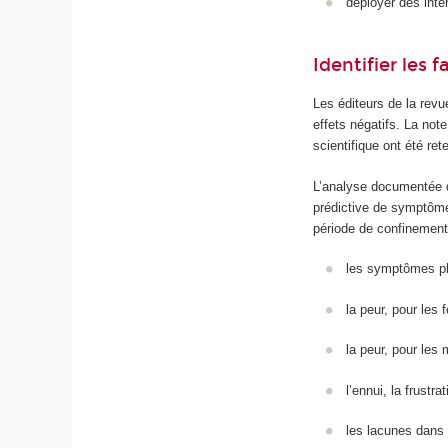
déployer des inte
Identifier les
Les éditeurs de la rev
effets négatifs. La not
scientifique ont été re
L’analyse documentée d
prédictive de symptôme
période de confinement
les symptômes phys
la peur, pour les 
la peur, pour les 
l’ennui, la frustr
les lacunes dans 