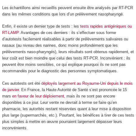
Les échantillons ainsi recueillis peuvent ensuite être analysés par RT-PCR
dans les mêmes conditions que lors d’un prélèvement nasopharyngé.
Enfin, il existe un dernier type de tests : les
tests rapides antigéniques ou
RT-LAMP
. Avantages de ces derniers : ils s’effectuer sous forme
d’autotests facilement réalisables à partir de prélèvements salivaires ou
nasaux (au niveau des narines, donc moins profondément que les
prélèvements naso-pharyngés), leurs résultats sont obtenus rapidement, et
leur coût est bien moindre que celui des tests RT-PCR. Inconvénient : ils
peuvent être moins sensibles, ce qui explique pourquoi ils ne sont pas
recommandés pour le diagnostic des personnes symptomatiques.
Ces autotests ont été
déployés largement au Royaume-Uni
depuis le mois
de janvier
. En France, la Haute Autorité de Santé s’est prononcée le 15
mars
en faveur de leur déploiement
, mais ils ne sont pas encore
disponibles à ce jour. Leur vente ne devrait à terme se faire qu’en
pharmacie, les autorités restant réservées quant à leur mise à disposition
plus large (supermarchés, etc.). Pourtant, les bénéfices à tirer de ces tests
plus simples à mettre en œuvre pourraient largement dépasser leurs
inconvénients.