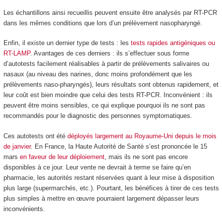
Les échantillons ainsi recueillis peuvent ensuite être analysés par RT-PCR
dans les mêmes conditions que lors d’un prélèvement nasopharyngé.
Enfin, il existe un dernier type de tests : les
tests rapides antigéniques ou
RT-LAMP
. Avantages de ces derniers : ils s’effectuer sous forme
d’autotests facilement réalisables à partir de prélèvements salivaires ou
nasaux (au niveau des narines, donc moins profondément que les
prélèvements naso-pharyngés), leurs résultats sont obtenus rapidement, et
leur coût est bien moindre que celui des tests RT-PCR. Inconvénient : ils
peuvent être moins sensibles, ce qui explique pourquoi ils ne sont pas
recommandés pour le diagnostic des personnes symptomatiques.
Ces autotests ont été
déployés largement au Royaume-Uni
depuis le mois
de janvier
. En France, la Haute Autorité de Santé s’est prononcée le 15
mars
en faveur de leur déploiement
, mais ils ne sont pas encore
disponibles à ce jour. Leur vente ne devrait à terme se faire qu’en
pharmacie, les autorités restant réservées quant à leur mise à disposition
plus large (supermarchés, etc.). Pourtant, les bénéfices à tirer de ces tests
plus simples à mettre en œuvre pourraient largement dépasser leurs
inconvénients.