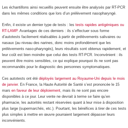
Les échantillons ainsi recueillis peuvent ensuite être analysés par RT-PCR
dans les mêmes conditions que lors d’un prélèvement nasopharyngé.
Enfin, il existe un dernier type de tests : les
tests rapides antigéniques ou
RT-LAMP
. Avantages de ces derniers : ils s’effectuer sous forme
d’autotests facilement réalisables à partir de prélèvements salivaires ou
nasaux (au niveau des narines, donc moins profondément que les
prélèvements naso-pharyngés), leurs résultats sont obtenus rapidement, et
leur coût est bien moindre que celui des tests RT-PCR. Inconvénient : ils
peuvent être moins sensibles, ce qui explique pourquoi ils ne sont pas
recommandés pour le diagnostic des personnes symptomatiques.
Ces autotests ont été
déployés largement au Royaume-Uni
depuis le mois
de janvier
. En France, la Haute Autorité de Santé s’est prononcée le 15
mars
en faveur de leur déploiement
, mais ils ne sont pas encore
disponibles à ce jour. Leur vente ne devrait à terme se faire qu’en
pharmacie, les autorités restant réservées quant à leur mise à disposition
plus large (supermarchés, etc.). Pourtant, les bénéfices à tirer de ces tests
plus simples à mettre en œuvre pourraient largement dépasser leurs
inconvénients.