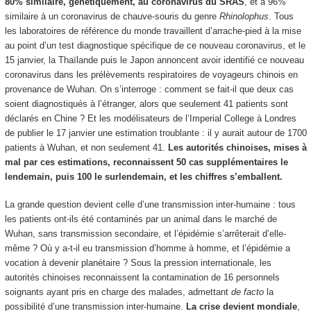
80% similaire, génétiquement, au coronavirus du SRAS
, et à 96%
similaire à un coronavirus de chauve-souris du genre
Rhinolophus
. Tous
les laboratoires de référence du monde travaillent d’arrache-pied à la mise
au point d’un test diagnostique spécifique de ce nouveau coronavirus, et le
15 janvier, la Thaïlande puis le Japon annoncent avoir identifié ce nouveau
coronavirus dans les prélèvements respiratoires de voyageurs chinois en
provenance de Wuhan. On s’interroge : comment se fait-il que deux cas
soient diagnostiqués à l’étranger, alors que seulement 41 patients sont
déclarés en Chine ? Et les modélisateurs de l’Imperial College à Londres
de publier le 17 janvier une estimation troublante : il y aurait autour de 1700
patients à Wuhan, et non seulement 41.
Les autorités chinoises, mises à
mal par ces estimations, reconnaissent 50 cas supplémentaires le
lendemain, puis 100 le surlendemain, et les chiffres s’emballent.
La grande question devient celle d’une transmission inter-humaine : tous
les patients ont-ils été contaminés par un animal dans le marché de
Wuhan, sans transmission secondaire, et l’épidémie s’arrêterait d’elle-
même ? Où y a-t-il eu transmission d’homme à homme, et l’épidémie a
vocation à devenir planétaire ? Sous la pression internationale, les
autorités chinoises reconnaissent la contamination de 16 personnels
soignants ayant pris en charge des malades, admettant
de facto
la
possibilité d’une transmission inter-humaine.
La crise devient mondiale
,