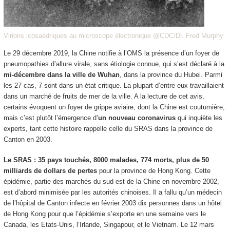
Virions icosaédriques au microscope électronique @CDC/Dr. Fred Murphy
Le 29 décembre 2019, la Chine notifie à l’OMS la présence d’un foyer de
pneumopathies d’allure virale, sans étiologie connue, qui s’est déclaré à la
mi-décembre dans la ville de Wuhan
, dans la province du Hubei. Parmi
les 27 cas, 7 sont dans un état critique. La plupart d’entre eux travaillaient
dans un marché de fruits de mer de la ville. A la lecture de cet avis,
certains évoquent un foyer de grippe aviaire, dont la Chine est coutumière,
mais c’est plutôt l’émergence d’
un nouveau coronavirus
qui inquiète les
experts, tant cette histoire rappelle celle du SRAS dans la province de
Canton en 2003.
Le SRAS : 35 pays touchés, 8000 malades, 774 morts, plus de 50
milliards de dollars de pertes
pour la province de Hong Kong. Cette
épidémie, partie des marchés du sud-est de la Chine en novembre 2002,
est d’abord minimisée par les autorités chinoises. Il a fallu qu’un médecin
de l’hôpital de Canton infecte en février 2003 dix personnes dans un hôtel
de Hong Kong pour que l’épidémie s’exporte en une semaine vers le
Canada, les Etats-Unis, l’Irlande, Singapour, et le Vietnam. Le 12 mars