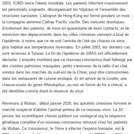
2003, l’OMS lance l’alerte mondiale. Les patients infectent massivement
les personnels soignants, désorganisant les hôpitaux et l’ensemble des
structures sanitaires. L’aéroport de Hong Kong est fermé pendant un mois ;
la compagnie aérienne Cathay Pacific vacille. Des mesures drastiques
d’isolement des patients, de mise en quarantaine de leurs contacts, et de
restriction des déplacements dans les villes chinoises viennent à bout de
l’épidémie, à moins que ce ne soit l’arrivée de l’été qui chasse ce virus
plus habitué aux températures hivernales. En juillet 2003, les derniers cas
sont recensés à Taïwan. La fin de l’épidémie de SRAS est officiellement
déclarée. L’enquête montrera que ce nouveau coronavirus était hébergé par
des civettes palmistes masquées, petits carnivores de la taille d’un chat
vendus dans les marchés du sud-est de la Chine, pour être consommées
dans les restaurants de cuisine exotique. Et en amont de la civette, une
chauve-souris du genre
Rhinolophus
, au nez en forme de fer à cheval, a
été identifiée comme étant le réservoir du virus.
Revenons à Wuhan : début janvier 2020, les autorités chinoises ferment le
marché suspecté d’abriter l’animal porteur de ce nouveau virus. Le 10
janvier, les scientifiques chinois publient sur virological.org la séquence
génétique complète d’un nouveau coronavirus retrouvé chez les patients
de Wuhan. Ce coronavirus, le 7ème à infecter l’espèce humaine, est
à