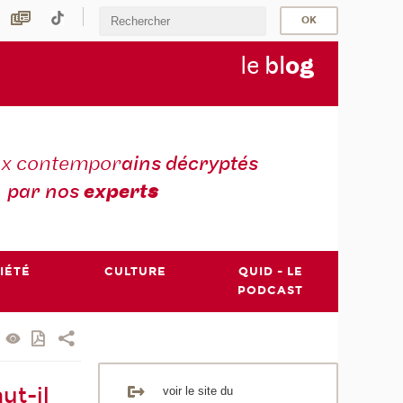
le
bl
o
g
ux contempor
ains décryptés
par nos
expert
s
IÉTÉ
CULTURE
QUID - LE
PODCAST
ut-il
voir le site du