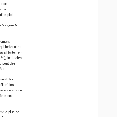
ir de
et de
d’emploi.
e les grands
ngement,
qui indiquaient
avail fortement
 %), insistaient
icipent des
tir.
ement des
élioré les
rise économique
égèrement
nt le plus de