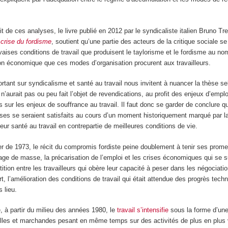
it de ces analyses, le livre publié en 2012 par le syndicaliste italien Bruno Tr
a crise du fordisme
, soutient qu’une partie des acteurs de la critique sociale se
es conditions de travail que produisent le taylorisme et le fordisme au nom
tion économique que ces modes d’organisation procurent aux travailleurs.
rtant sur syndicalisme et santé au travail nous invitent à nuancer la thèse se
l n’aurait pas ou peu fait l’objet de revendications, au profit des enjeux d’emplo
 sur les enjeux de souffrance au travail. Il faut donc se garder de conclure q
leuses se seraient satisfaits au cours d’un moment historiquement marqué par l
ur santé au travail en contrepartie de meilleures conditions de vie.
ier de 1973, le récit du compromis fordiste peine doublement à tenir ses prom
mage de masse, la précarisation de l’emploi et les crises économiques qui se 
ition entre les travailleurs qui obère leur capacité à peser dans les négociati
t, l’amélioration des conditions de travail qui était attendue des progrès tech
 lieu.
, à partir du milieu des années 1980, le
travail s’intensifie
sous la forme d’un
ielles et marchandes pesant en même temps sur des activités de plus en plus 