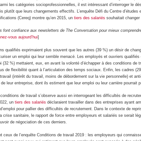
rmi les catégories socioprofessionnelles, il est intéressant d’interroger le dés
s plutôt que leurs changements effectifs. L’enquête Défi du Centre d’études 
lifications (Cereq) montre qu’en 2015, un
tiers des salariés
souhaitait changer 
rs font confiance aux newsletters de The Conversation pour mieux comprendr
nez-vous aujourd’hui
]
ins qualifiés exprimaient plus souvent que les autres (39 %) un désir de cha
uriser un emploi qui leur semble menacé. Les employés et ouvriers qualifiés 
i (32 %) mettaient, eux, en avant la volonté d’échapper à des conditions de tr
lus de flexibilité quant à l’articulation des temps sociaux. Enfin, les cadres (29
travail (intérêt du travail, moins de débordement sur la vie personnelle) et ant
de leur entreprise, dont ils estiment que leur emploi ou leur carrière pourrait pâ
onditions de travail s’observe aussi en interrogeant les difficultés de recrut
2022, un
tiers des salariés
déclaraient travailler dans des entreprises ayant am
t d’emploi pour pallier des difficultés de recrutement. Dans le contexte de rep
 la crise sanitaire, le rapport de force entre employeurs et salariés se serait l
ouvoir de négociation de ces derniers.
t ceux de l’enquête Conditions de travail 2019 : les employeurs qui connaisse