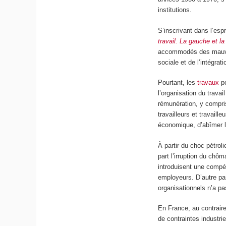
institutions.
S’inscrivant dans l’espr
travail. La gauche et l
accommodés des mauvais
sociale et de l’intégra
Pourtant, les
travaux
po
l’organisation du travai
rémunération, y compris
travailleurs et travail
économique, d’abîmer le
À partir du choc pétrol
part l’irruption du chô
introduisent une compét
employeurs. D’autre par
organisationnels n’a pas
En France, au contraire
de contraintes industr