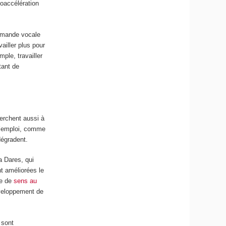
oaccélération
ommande vocale
vailler plus pour
mple, travailler
tant de
erchent aussi à
 d’emploi, comme
dégradent.
a Dares, qui
nt améliorées le
te de
sens au
développement de
 sont