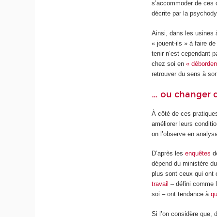
s’accommoder de ces co
décrite par la psychody
Ainsi, dans les usines
« jouent-ils » à faire d
tenir n’est cependant pa
chez soi en
« déborde
retrouver du sens à son
… ou changer d
À côté de ces pratiqu
améliorer leurs conditi
on l’observe en analysa
D’après les
enquêtes
de
dépend du ministère du 
plus sont ceux qui ont 
travail
– défini comme l’
soi – ont tendance à
qu
Si l’on considère que, 