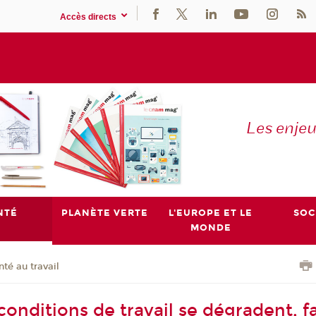
Accès directs
Les enje
NTÉ
PLANÈTE VERTE
L'EUROPE ET LE
SOC
MONDE
nté au travail
onditions de travail se dégradent, fa