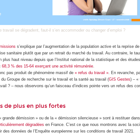
e travail se dégradent, faut-il s’en accommoder ou changer d’emploi ?
missions
s’explique par l’augmentation de la population active et la reprise de 
se sanitaire plutôt que par un retrait du marché du travail. Au contraire, le ta
n plus haut niveau depuis que l’Institut national de la statistique et des étu
ec
68,3 % des 15-64 exerçant une activité rémunérée
.
 donc pas produit de phénomène massif de
« refus du travail »
. En revanche, p
e du Groupe de recherche sur le travail et la santé au travail (
GIS Gestes
) – «
ravail ? – nous observons qu’un faisceau d’indices pointe vers un refus des co
s de plus en plus fortes
« grande démission » ou de la « démission silencieuse » sont à restituer dan
articulièrement dégradées
en France. C’est ce que nous montrons avec la soc
r des données de l’Enquête européenne sur les conditions de travail 2021.