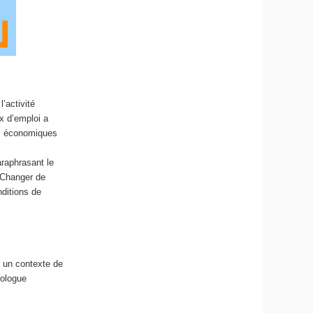
l’activité
ux d’emploi a
des économiques
araphrasant le
 Changer de
nditions de
s un contexte de
iologue