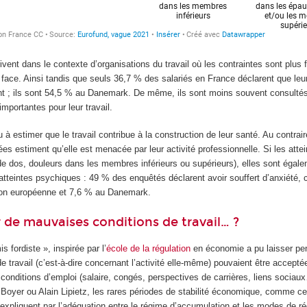
ivent dans le contexte d’organisations du travail où les contraintes sont plus 
 face. Ainsi tandis que seuls 36,7 % des salariés en France déclarent que leu
ent ; ils sont 54,5 % au Danemark. De même, ils sont moins souvent consulté
importantes pour leur travail.
u à estimer que le travail contribue à la construction de leur santé. Au contrai
es estiment qu’elle est menacée par leur activité professionnelle. Si les atte
de dos, douleurs dans les membres inférieurs ou supérieurs), elles sont égale
tteintes psychiques : 49 % des enquêtés déclarent avoir souffert d’anxiété, 
on européenne et 7,6 % au Danemark.
de mauvaises conditions de travail… ?
 fordiste », inspirée par l’
école de la régulation
en économie a pu laisser pe
 travail (c’est-à-dire concernant l’activité elle-même) pouvaient être accepté
conditions d’emploi (salaire, congés, perspectives de carrières, liens sociau
oyer ou Alain Lipietz, les rares périodes de stabilité économique, comme ce
xpliquent par l’adéquation entre le régime d’accumulation et les modes de rég