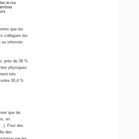
fortes que les
rs collègues les
s ou informés
re, près de 39 %
intes physiques
ment très
contre 30,4 %
nser que de
es, en
x…). Pour des
lle des
ulation par les