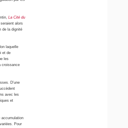
entin,
La Cité du
 seraient alors
 de la dignité
lon laquelle
i et de
ue les
a croissance
esses. D’une
succèdent
ons avec les
niques et
e accumulation
variées. Pour