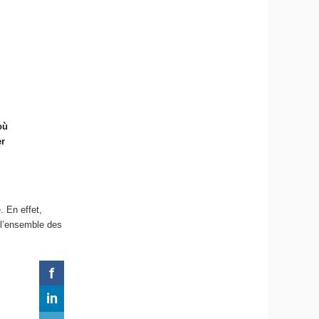
où
er
. En effet,
 l’ensemble des