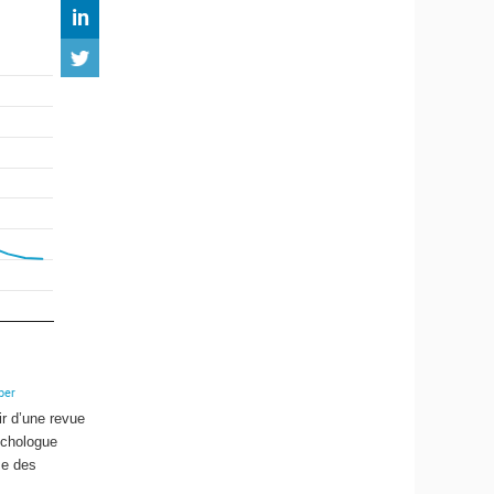
ir d’une revue
ychologue
se des