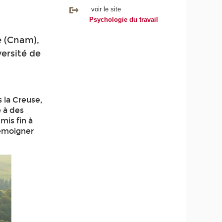
voir le site
Psychologie du travail
e (Cnam),
ersité de
 la Creuse,
é à des
mis fin à
témoigner