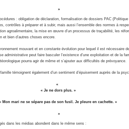
cédures : obligation de déclaration, formalisation de dossiers PAC (Politique
s, contrôles à préparer et à subir, mais aussi l’ensemble des normes à respe
ction agroalimentaire, la mise en œuvre d’un processus de traçabilité, les réf
n et bien d’autres choses encore.
ironnement mouvant et en constante évolution pour lequel il est nécessaire de
sse administrative peut faire basculer l’existence d’une exploitation et de la fami
éorologique pourra agir de même et s’ajouter aux difficultés de prévoyance.
ur famille témoignent également d’un sentiment d’épuisement auprès de la psy
« Je ne dors plus. »
« Mon mari ne se sépare pas de son fusil. Je pleure en cachette. »
rogés dans les médias abondent dans le même sens :