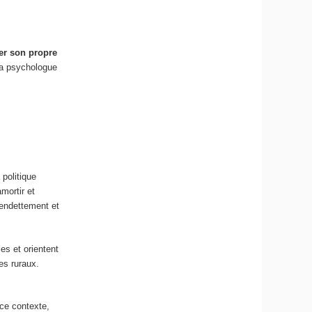
er son propre
 la psychologue
politique
mortir et
e endettement et
es et orientent
es ruraux.
ce contexte,