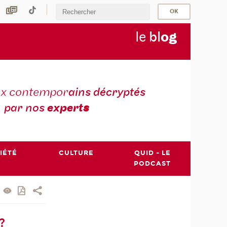
le
bl
o
g
ux contempor
ains décryptés
par nos
expert
s
IÉTÉ
CULTURE
QUID - LE
PODCAST
?