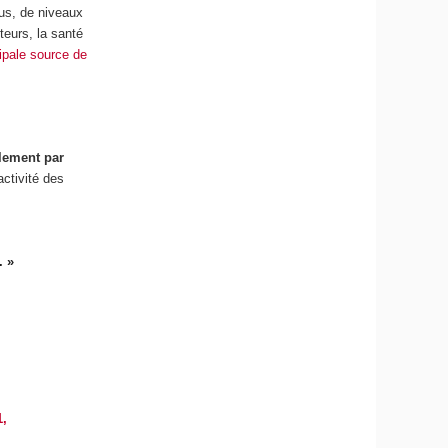
nus, de niveaux
teurs, la santé
cipale source de
lement par
activité des
. »
,