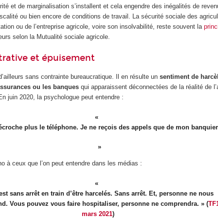
ité et de marginalisation s’installent et cela engendre des inégalités de reve
iscalité ou bien encore de conditions de travail. La sécurité sociale des agricul
tion ou de l’entreprise agricole, voire son insolvabilité, reste souvent la
prin
urs selon la Mutualité sociale agricole.
trative et épuisement
’ailleurs sans contrainte bureaucratique. Il en résulte un
sentiment de harcè
 assurances ou les banques
qui apparaissent déconnectées de la réalité de l’
En juin 2020, la psychologue peut entendre :
écroche plus le téléphone. Je ne reçois des appels que de mon banquier
ho à ceux que l’on peut entendre dans les médias :
est sans arrêt en train d’être harcelés. Sans arrêt. Et, personne ne nous
d. Vous pouvez vous faire hospitaliser, personne ne comprendra. » (
TF1
mars 2021
)