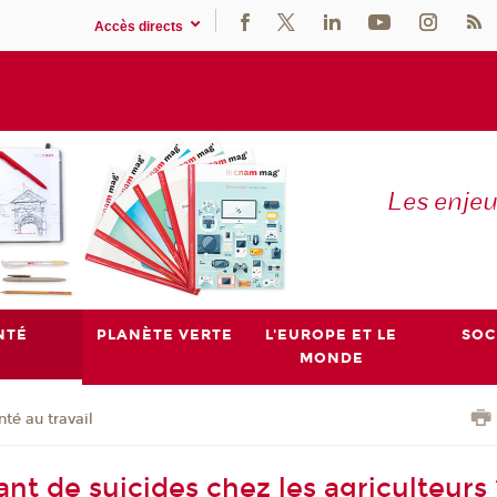
Accès directs
Les enje
NTÉ
PLANÈTE VERTE
L'EUROPE ET LE
SOC
MONDE
nté au travail
nt de suicides chez les agriculteurs 