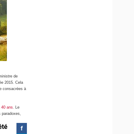
inistre de
née 2015. Cela
ge consacrées à
a 40 ans
. Le
s paradoxes,