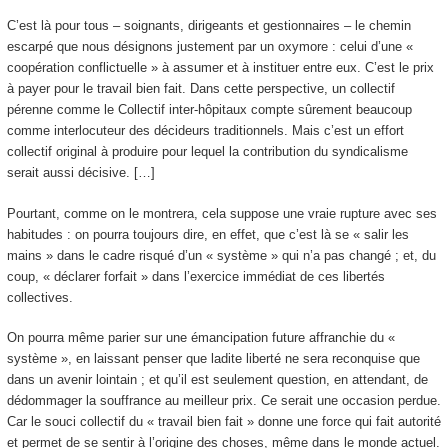
C’est là pour tous – soignants, dirigeants et gestionnaires – le chemin
escarpé que nous désignons justement par un oxymore : celui d’une «
coopération conflictuelle » à assumer et à instituer entre eux. C’est le prix
à payer pour le travail bien fait. Dans cette perspective, un collectif
pérenne comme le Collectif inter-hôpitaux compte sûrement beaucoup
comme interlocuteur des décideurs traditionnels. Mais c’est un effort
collectif original à produire pour lequel la contribution du syndicalisme
serait aussi décisive. […]
Pourtant, comme on le montrera, cela suppose une vraie rupture avec ses
habitudes : on pourra toujours dire, en effet, que c’est là se « salir les
mains » dans le cadre risqué d’un « système » qui n’a pas changé ; et, du
coup, « déclarer forfait » dans l’exercice immédiat de ces libertés
collectives.
On pourra même parier sur une émancipation future affranchie du «
système », en laissant penser que ladite liberté ne sera reconquise que
dans un avenir lointain ; et qu’il est seulement question, en attendant, de
dédommager la souffrance au meilleur prix. Ce serait une occasion perdue.
Car le souci collectif du « travail bien fait » donne une force qui fait autorité
et permet de se sentir à l’origine des choses, même dans le monde actuel.