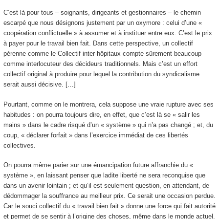
C’est là pour tous – soignants, dirigeants et gestionnaires – le chemin
escarpé que nous désignons justement par un oxymore : celui d’une «
coopération conflictuelle » à assumer et à instituer entre eux. C’est le prix
à payer pour le travail bien fait. Dans cette perspective, un collectif
pérenne comme le Collectif inter-hôpitaux compte sûrement beaucoup
comme interlocuteur des décideurs traditionnels. Mais c’est un effort
collectif original à produire pour lequel la contribution du syndicalisme
serait aussi décisive. […]
Pourtant, comme on le montrera, cela suppose une vraie rupture avec ses
habitudes : on pourra toujours dire, en effet, que c’est là se « salir les
mains » dans le cadre risqué d’un « système » qui n’a pas changé ; et, du
coup, « déclarer forfait » dans l’exercice immédiat de ces libertés
collectives.
On pourra même parier sur une émancipation future affranchie du «
système », en laissant penser que ladite liberté ne sera reconquise que
dans un avenir lointain ; et qu’il est seulement question, en attendant, de
dédommager la souffrance au meilleur prix. Ce serait une occasion perdue.
Car le souci collectif du « travail bien fait » donne une force qui fait autorité
et permet de se sentir à l’origine des choses, même dans le monde actuel.