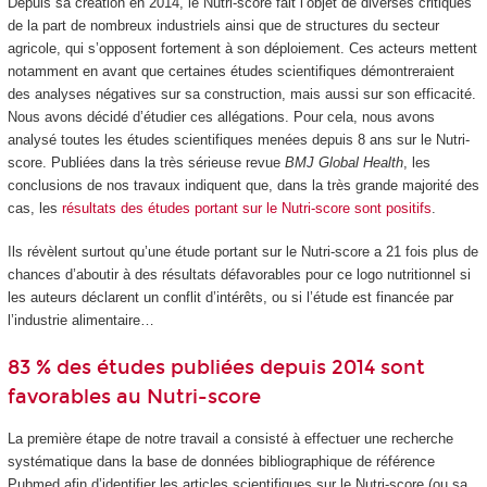
Depuis sa création en 2014, le Nutri-score fait l’objet de diverses critiques
de la part de nombreux industriels ainsi que de structures du secteur
agricole, qui s’opposent fortement à son déploiement. Ces acteurs mettent
notamment en avant que certaines études scientifiques démontreraient
des analyses négatives sur sa construction, mais aussi sur son efficacité.
Nous avons décidé d’étudier ces allégations. Pour cela, nous avons
analysé toutes les études scientifiques menées depuis 8 ans sur le Nutri-
score. Publiées dans la très sérieuse revue
BMJ Global Health
, les
conclusions de nos travaux indiquent que, dans la très grande majorité des
cas, les
résultats des études portant sur le Nutri-score sont positifs
.
Ils révèlent surtout qu’une étude portant sur le Nutri-score a 21 fois plus de
chances d’aboutir à des résultats défavorables pour ce logo nutritionnel si
les auteurs déclarent un conflit d’intérêts, ou si l’étude est financée par
l’industrie alimentaire…
83 % des études publiées depuis 2014 sont
favorables au Nutri-score
La première étape de notre travail a consisté à effectuer une recherche
systématique dans la base de données bibliographique de référence
Pubmed afin d’identifier les articles scientifiques sur le Nutri-score (ou sa