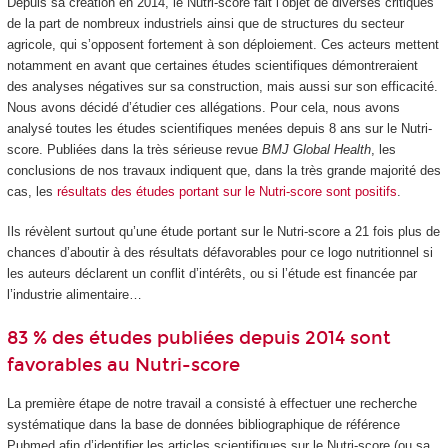
Depuis sa création en 2014, le Nutri-score fait l’objet de diverses critiques
de la part de nombreux industriels ainsi que de structures du secteur
agricole, qui s’opposent fortement à son déploiement. Ces acteurs mettent
notamment en avant que certaines études scientifiques démontreraient
des analyses négatives sur sa construction, mais aussi sur son efficacité.
Nous avons décidé d’étudier ces allégations. Pour cela, nous avons
analysé toutes les études scientifiques menées depuis 8 ans sur le Nutri-
score. Publiées dans la très sérieuse revue
BMJ Global Health
, les
conclusions de nos travaux indiquent que, dans la très grande majorité des
cas, les
résultats des études portant sur le Nutri-score sont positifs
.
Ils révèlent surtout qu’une étude portant sur le Nutri-score a 21 fois plus de
chances d’aboutir à des résultats défavorables pour ce logo nutritionnel si
les auteurs déclarent un conflit d’intérêts, ou si l’étude est financée par
l’industrie alimentaire…
83 % des études publiées depuis 2014 sont
favorables au Nutri-score
La première étape de notre travail a consisté à effectuer une recherche
systématique dans la base de données bibliographique de référence
Pubmed afin d’identifier les articles scientifiques sur le Nutri-score (ou sa