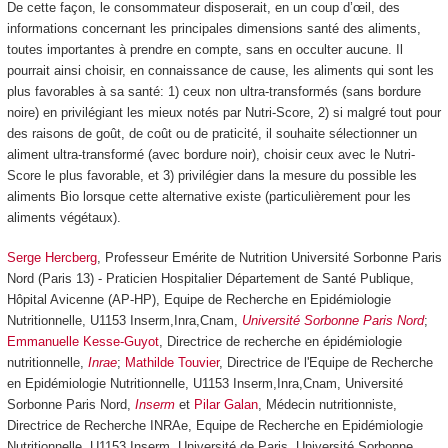
De cette façon, le consommateur disposerait, en un coup d’œil, des
informations concernant les principales dimensions santé des aliments,
toutes importantes à prendre en compte, sans en occulter aucune. Il
pourrait ainsi choisir, en connaissance de cause, les aliments qui sont les
plus favorables à sa santé: 1) ceux non ultra-transformés (sans bordure
noire) en privilégiant les mieux notés par Nutri-Score, 2) si malgré tout pour
des raisons de goût, de coût ou de praticité, il souhaite sélectionner un
aliment ultra-transformé (avec bordure noir), choisir ceux avec le Nutri-
Score le plus favorable, et 3) privilégier dans la mesure du possible les
aliments Bio lorsque cette alternative existe (particulièrement pour les
aliments végétaux).
Serge Hercberg
, Professeur Emérite de Nutrition Université Sorbonne Paris
Nord (Paris 13) - Praticien Hospitalier Département de Santé Publique,
Hôpital Avicenne (AP-HP), Equipe de Recherche en Epidémiologie
Nutritionnelle, U1153 Inserm,Inra,Cnam,
Université Sorbonne Paris Nord
;
Emmanuelle Kesse-Guyot
, Directrice de recherche en épidémiologie
nutritionnelle,
Inrae
;
Mathilde Touvier
, Directrice de l'Equipe de Recherche
en Epidémiologie Nutritionnelle, U1153 Inserm,Inra,Cnam, Université
Sorbonne Paris Nord,
Inserm
et
Pilar Galan
, Médecin nutritionniste,
Directrice de Recherche INRAe, Equipe de Recherche en Epidémiologie
Nutritionnelle, U1153 Inserm, Université de Paris, Université Sorbonne