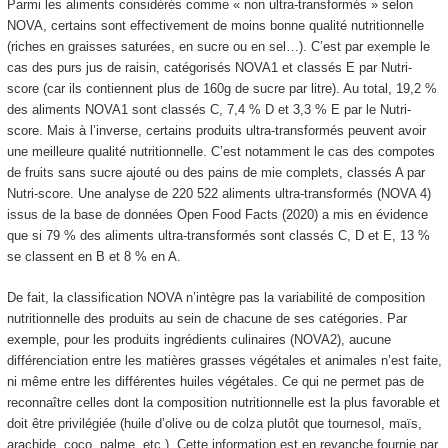
Parmi les aliments considérés comme « non ultra-transformés » selon
NOVA, certains sont effectivement de moins bonne qualité nutritionnelle
(riches en graisses saturées, en sucre ou en sel…). C’est par exemple le
cas des purs jus de raisin, catégorisés NOVA1 et classés E par Nutri-
score (car ils contiennent plus de 160g de sucre par litre). Au total, 19,2 %
des aliments NOVA1 sont classés C, 7,4 % D et 3,3 % E par le Nutri-
score. Mais à l’inverse, certains produits ultra-transformés peuvent avoir
une meilleure qualité nutritionnelle. C’est notamment le cas des compotes
de fruits sans sucre ajouté ou des pains de mie complets, classés A par
Nutri-score. Une analyse de 220 522 aliments ultra-transformés (NOVA 4)
issus de la base de données Open Food Facts (2020) a mis en évidence
que si 79 % des aliments ultra-transformés sont classés C, D et E, 13 %
se classent en B et 8 % en A.
De fait, la classification NOVA n’intègre pas la variabilité de composition
nutritionnelle des produits au sein de chacune de ses catégories. Par
exemple, pour les produits ingrédients culinaires (NOVA2), aucune
différenciation entre les matières grasses végétales et animales n’est faite,
ni même entre les différentes huiles végétales. Ce qui ne permet pas de
reconnaître celles dont la composition nutritionnelle est la plus favorable et
doit être privilégiée (huile d’olive ou de colza plutôt que tournesol, maïs,
arachide, coco, palme, etc.). Cette information est en revanche fournie par