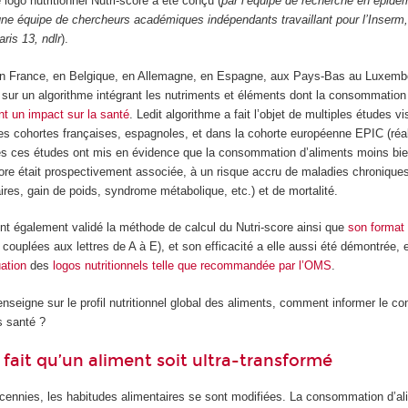
logo nutritionnel Nutri-score a été conçu (
par l’équipe de recherche en épidé
une équipe de chercheurs académiques indépendants travaillant pour l’Inserm, l
ris 13, ndlr
).
 en France, en Belgique, en Allemagne, en Espagne, aux Pays-Bas au Luxemb
 sur un algorithme intégrant les nutriments et éléments dont la consommation
 un impact sur la santé
. Ledit algorithme a fait l’objet de multiples études vi
es cohortes françaises, espagnoles, et dans la cohorte européenne EPIC (réa
s ces études ont mis en évidence que la consommation d’aliments moins bie
core était prospectivement associée, à un risque accru de maladies chronique
res, gain de poids, syndrome métabolique, etc.) et de mortalité.
t également validé la méthode de calcul du Nutri-score ainsi que
son format
 couplées aux lettres de A à E), et son efficacité a elle aussi été démontrée,
ation
des
logos nutritionnels
telle que recommandée par l’OMS
.
renseigne sur le profil nutritionnel global des aliments, comment informer le 
s santé ?
 fait qu’un aliment soit ultra-transformé
écennies, les habitudes alimentaires se sont modifiées. La consommation d’ali