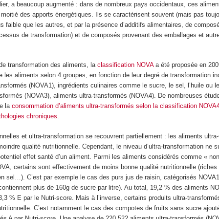
ulier, a beaucoup augmenté : dans de nombreux pays occidentaux, ces alimen
a moitié des apports énergétiques. Ils se caractérisent souvent (mais pas touj
plus faible que les autres, et par la présence d’additifs alimentaires, de comp
rocessus de transformation) et de composés provenant des emballages et autr
 de transformation des aliments, la
classification NOVA
a été proposée en 200
e les aliments selon 4 groupes, en fonction de leur degré de transformation ind
nsformés (NOVA1), ingrédients culinaires comme le sucre, le sel, l’huile ou l
nsformés (NOVA3), aliments ultra-transformés (NOVA4). De nombreuses étude
re la
consommation d’aliments ultra-transformés
selon la classification NOVA
athologies chroniques
.
nnelles et ultra-transformation se recouvrent partiellement : les aliments ultr
indre qualité nutritionnelle. Cependant, le niveau d’ultra-transformation ne suf
potentiel effet santé d’un aliment. Parmi les aliments considérés comme « non 
A, certains sont effectivement de moins bonne qualité nutritionnelle (riches
en sel…). C’est par exemple le cas des purs jus de raisin, catégorisés NOVA
s contiennent plus de 160g de sucre par litre). Au total, 19,2 % des aliments 
,3 % E par le Nutri-score. Mais à l’inverse, certains produits ultra-transform
utritionnelle. C’est notamment le cas des compotes de fruits sans sucre ajout
és A par Nutri-score. Une analyse de 220 522 aliments ultra-transformés (NO