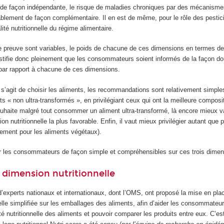
 de façon indépendante, le risque de maladies chroniques par des mécanisme
ablement de façon complémentaire. Il en est de même, pour le rôle des pestic
ité nutritionnelle du régime alimentaire.
 preuve sont variables, le poids de chacune de ces dimensions en termes de
stifie donc pleinement que les consommateurs soient informés de la façon d
 par rapport à chacune de ces dimensions.
 s’agit de choisir les aliments, les recommandations sont relativement simple
« non ultra-transformés », en privilégiant ceux qui ont la meilleure composi
 souhaite malgré tout consommer un aliment ultra-transformé, là encore mieux va
n nutritionnelle la plus favorable. Enfin, il vaut mieux privilégier autant que 
èrement pour les aliments végétaux).
 les consommateurs de façon simple et compréhensibles sur ces trois dimen
a dimension nutritionnelle
experts nationaux et internationaux, dont l’OMS, ont proposé la mise en pl
nelle simplifiée sur les emballages des aliments, afin d’aider les consommateurs
ité nutritionnelle des aliments et pouvoir comparer les produits entre eux. C’e