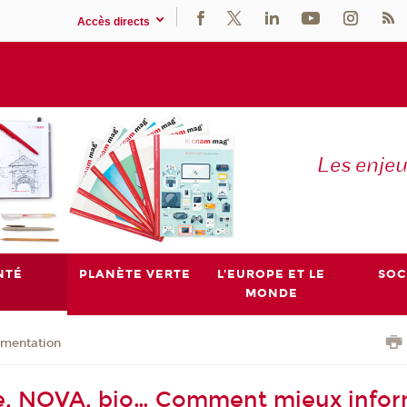
Accès directs
Les enje
NTÉ
PLANÈTE VERTE
L'EUROPE ET LE
SOC
MONDE
imentation
e, NOVA, bio… Comment mieux infor