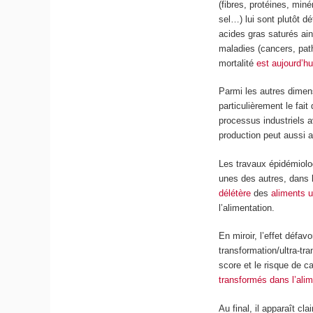
(fibres, protéines, min
sel…) lui sont plutôt dé
acides gras saturés ain
maladies (cancers, path
mortalité
est aujourd’h
Parmi les autres dimens
particulièrement le fait
processus industriels av
production peut aussi 
Les travaux épidémiolo
unes des autres, dans 
délétère
des
aliments u
l’alimentation.
En miroir, l’effet défa
transformation/ultra-tra
score et le risque de 
transformés dans l’alim
Au final, il apparaît cl