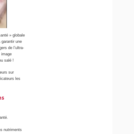
santé » globale
à garantir une
ers de l’ultra-
ne image
ou salé !
eurs sur
icateurs les
ns
anté.
ins nutriments