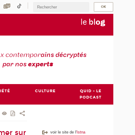
le
bl
o
g
ux contempor
ains décryptés
par nos
expert
s
IÉTÉ
CULTURE
QUID - LE
PODCAST
mer sur
voir le site de l'
Istna