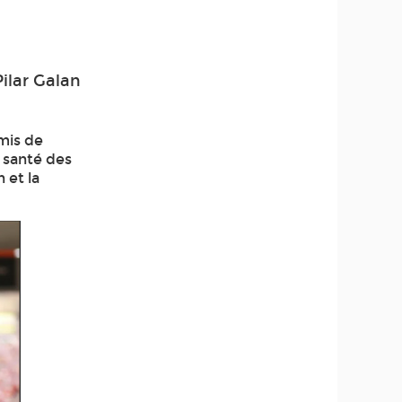
ilar Galan
rmis de
a santé des
 et la