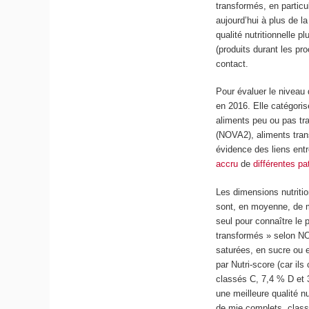
transformés, en partic
aujourd’hui à plus de l
qualité nutritionnelle 
(produits durant les p
contact.
Pour évaluer le niveau
en 2016. Elle catégoris
aliments peu ou pas tra
(NOVA2), aliments tra
évidence des liens ent
accru
de
différentes p
Les dimensions nutritio
sont, en moyenne, de mo
seul pour connaître le 
transformés » selon NOV
saturées, en sucre ou 
par Nutri-score (car il
classés C, 7,4 % D et 3
une meilleure qualité n
de mie complets, class