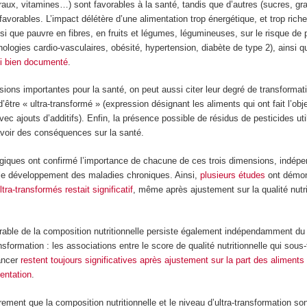
éraux, vitamines…) sont favorables à la santé, tandis que d’autres (sucres, gr
favorables. L’impact délétère d’une alimentation trop énergétique, et trop riche
si que pauvre en fibres, en fruits et légumes, légumineuses, sur le risque de 
ologies cardio-vasculaires, obésité, hypertension, diabète de type 2), ainsi q
ui bien documenté
.
ions importantes pour la santé, on peut aussi citer leur degré de transformati
 d’être « ultra-transformé » (expression désignant les aliments qui ont fait l’obj
ec ajouts d’additifs). Enfin, la présence possible de résidus de pesticides util
avoir des conséquences sur la santé.
giques ont confirmé l’importance de chacune de ces trois dimensions, indé
le développement des maladies chroniques. Ainsi,
plusieurs études
ont démo
ltra-transformés
restait significatif
, même après ajustement sur la qualité nutri
vorable de la composition nutritionnelle persiste également indépendamment du
nsformation : les associations entre le score de qualité nutritionnelle qui sous-
cancer
restent toujours significatives après ajustement sur la part des aliments 
entation
.
airement que la composition nutritionnelle et le niveau d’ultra-transformation so