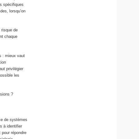
s spécifiques
ides, lorsqu’on
 risque de
ont chaque
s : mieux vaut
tion
ut privilégier
possible les
sions ?
ace de systèmes
 à identifier
st pour répondre