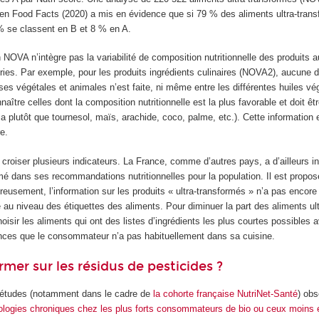
n Food Facts (2020) a mis en évidence que si 79 % des aliments ultra-tran
% se classent en B et 8 % en A.
on NOVA n’intègre pas la variabilité de composition nutritionnelle des produits 
ies. Par exemple, pour les produits ingrédients culinaires (NOVA2), aucune di
ses végétales et animales n’est faite, ni même entre les différentes huiles vé
ître celles dont la composition nutritionnelle est la plus favorable et doit êtr
lza plutôt que tournesol, maïs, arachide, coco, palme, etc.). Cette information
re.
e croiser plusieurs indicateurs. La France, comme d’autres pays, a d’ailleurs in
rmé dans ses recommandations nutritionnelles pour la population. Il est proposé
usement, l’information sur les produits « ultra-transformés » n’a pas encore
au niveau des étiquettes des aliments. Pour diminuer la part des aliments ul
hoisir les aliments qui ont des listes d’ingrédients les plus courtes possibles 
ances que le consommateur n’a pas habituellement dans sa cuisine.
er sur les résidus de pesticides ?
’études (notamment dans le cadre de
la cohorte française NutriNet-Santé
) ob
ologies chroniques
chez les plus forts consommateurs de bio
ou ceux moins