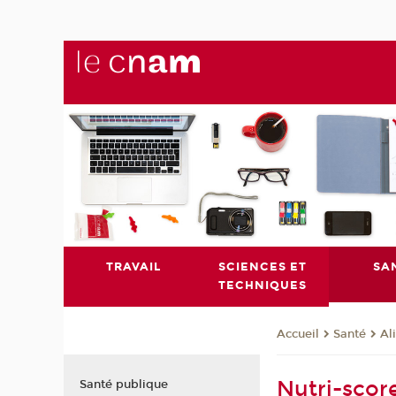
TRAVAIL
SCIENCES ET
SA
TECHNIQUES
Santé
Al
Accueil
Nutri-scor
Santé publique