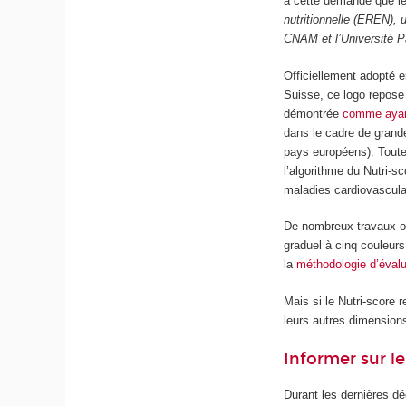
à cette demande que le 
nutritionnelle (EREN), 
CNAM et l’Université Pa
Officiellement adopté
Suisse, ce logo repose
démontrée
comme ayant
dans le cadre de grand
pays européens). Toute
l’algorithme du Nutri-s
maladies cardiovasculai
De nombreux travaux on
graduel à cinq couleurs
la
méthodologie d’évalu
Mais si le Nutri-score 
leurs autres dimension
Informer sur le
Durant les dernières d