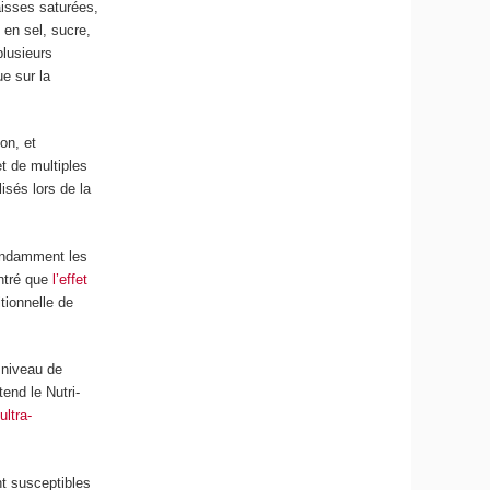
aisses saturées,
 en sel, sucre,
plusieurs
ue sur la
on, et
et de multiples
isés lors de la
pendamment les
ntré que
l’effet
tionnelle de
 niveau de
tend le Nutri-
ultra-
nt susceptibles