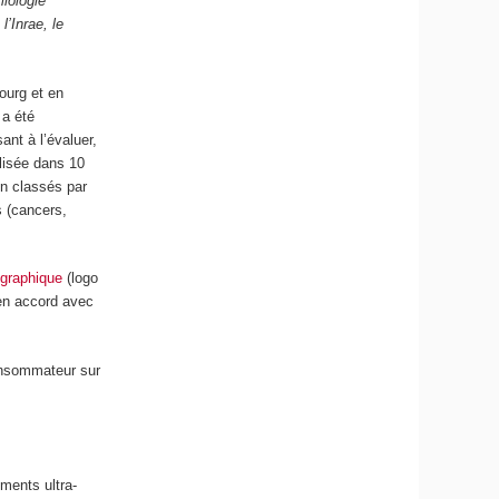
miologie
’Inrae, le
ourg et en
 a été
sant à l’évaluer,
lisée dans 10
n classés par
s (cancers,
 graphique
(logo
 en accord avec
consommateur sur
ments ultra-