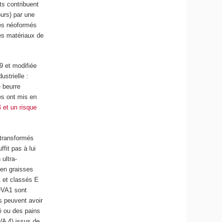
ts contribuent
ours) par une
osés néoformés
es matériaux de
9 et modifiée
ustrielle :
e beurre
s ont mis en
4
et un risque
a-transformés
fit pas à lui
ultra-
 en graisses
1 et classés E
NOVA1 sont
és peuvent avoir
é ou des pains
VA 4) issus de