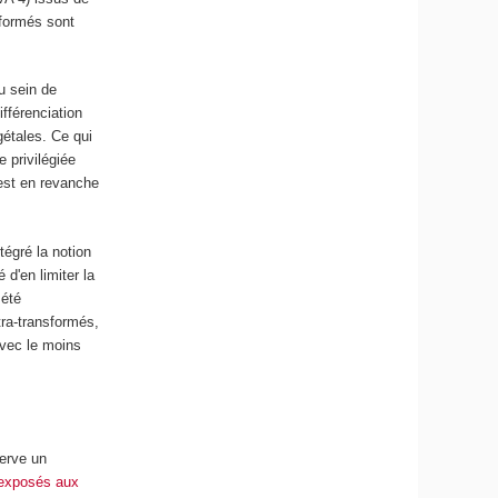
sformés sont
au sein de
fférenciation
gétales. Ce qui
e privilégiée
 est en revanche
tégré la notion
 d'en limiter la
 été
tra-transformés,
avec le moins
serve un
 exposés
aux