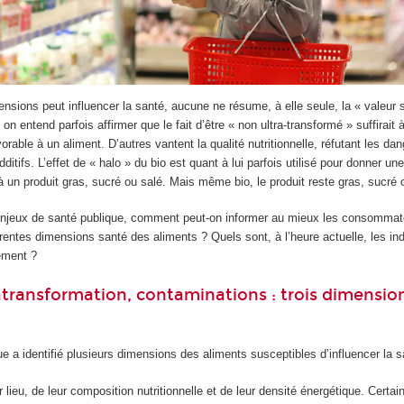
sions peut influencer la santé, aucune ne résume, à elle seule, la « valeur 
on entend parfois affirmer que le fait d’être « non ultra-transformé » suffirait 
vorable à un aliment. D’autres vantent la qualité nutritionnelle, réfutant les dang
ditifs. L’effet de « halo » du bio est quant à lui parfois utilisé pour donner u
 un produit gras, sucré ou salé. Mais même bio, le produit reste gras, sucré 
enjeux de santé publique, comment peut-on informer au mieux les consommat
rentes dimensions santé des aliments ? Quels sont, à l’heure actuelle, les ind
uement ?
ratransformation, contaminations : trois dimensio
ue a identifié plusieurs dimensions des aliments susceptibles d’influencer la s
 lieu, de leur composition nutritionnelle et de leur densité énergétique. Certa