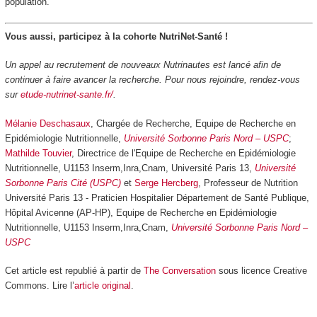
population.
Vous aussi, participez à la cohorte NutriNet-Santé !
Un appel au recrutement de nouveaux Nutrinautes est lancé afin de
continuer à faire avancer la recherche. Pour nous rejoindre, rendez-vous
sur
etude-nutrinet-sante.fr/
.
Mélanie Deschasaux
, Chargée de Recherche, Equipe de Recherche en
Epidémiologie Nutritionnelle,
Université Sorbonne Paris Nord – USPC
;
Mathilde Touvier
, Directrice de l'Equipe de Recherche en Epidémiologie
Nutritionnelle, U1153 Inserm,Inra,Cnam, Université Paris 13,
Université
Sorbonne Paris Cité (USPC)
et
Serge Hercberg
, Professeur de Nutrition
Université Paris 13 - Praticien Hospitalier Département de Santé Publique,
Hôpital Avicenne (AP-HP), Equipe de Recherche en Epidémiologie
Nutritionnelle, U1153 Inserm,Inra,Cnam,
Université Sorbonne Paris Nord –
USPC
Cet article est republié à partir de
The Conversation
sous licence Creative
Commons. Lire l’
article original
.