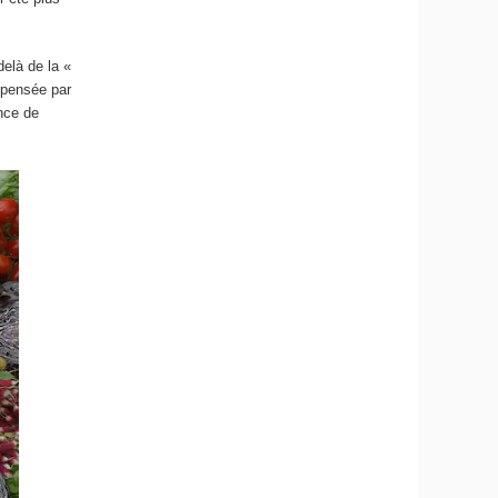
elà de la «
dépensée par
nce de