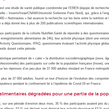
 est une étude de santé publique coordonnée par l’EREN (équipe de recherch
nelle – Inserm/Inrae/CNAM/Université Sorbonne Paris Nord), qui, grâce à l’en
000 « Nutrinautes » fait avancer la recherche sur les liens entre la nutrition et 
 a déjà donné lieu à plus de 200 publications scientifiques internationales.
 participants de la cohorte NutriNet-Santé de répondre à des questionnaires r
3 enregistrements alimentaires de 24h), leur activité physique (dont une versio
l Activity Questionnaire, IPAQ, questionnaire évaluant l’activité physique globa
poids durant cette période.
istique permettant de « caler » la distribution sociodémographique (sexe, âge
ofessionnelle) des participants sur celle de la population française (Insee), u
sur les réponses d’un peu plus de 37 000 adultes résidant en France métropoli
plus de 37 000 adultes, fournit un tour d’horizon de l’évolution des comport
corpulence pendant le confinement lié à l’épidémie de Covid-19 en France.
alimentaires dégradées pour une partie de la pop
, sur une période d’environ deux mois, 35 % des participants avaient pris du
 ailleurs, 53 % ont déclaré avoir diminué leur activité physique et 63 % avoi