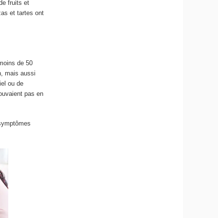
e fruits et
as et tartes ont
 moins de 50
n, mais aussi
iel ou de
rouvaient pas en
e symptômes