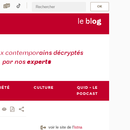
le
bl
o
g
ux contempor
ains décryptés
par nos
expert
s
IÉTÉ
CULTURE
QUID - LE
PODCAST
voir le site de l'
Istna