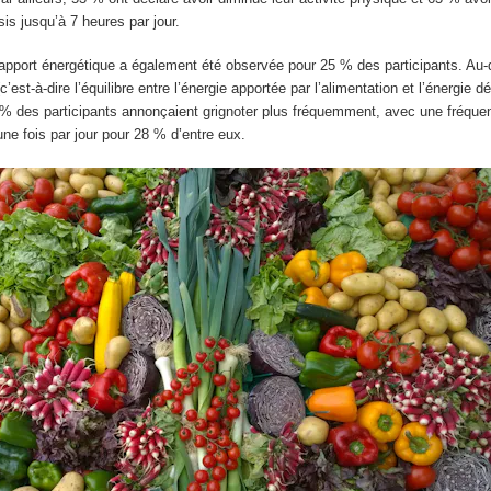
sis jusqu’à 7 heures par jour.
apport énergétique a également été observée pour 25 % des participants. Au-d
’est-à-dire l’équilibre entre l’énergie apportée par l’alimentation et l’énergie 
21 % des participants annonçaient grignoter plus fréquemment, avec une fréque
ne fois par jour pour 28 % d’entre eux.