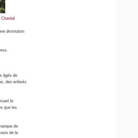
.
Chantal
une diminution
ress.
ts âgés de
us, des enfants
Avant le
és que les
 manque de
cours de la