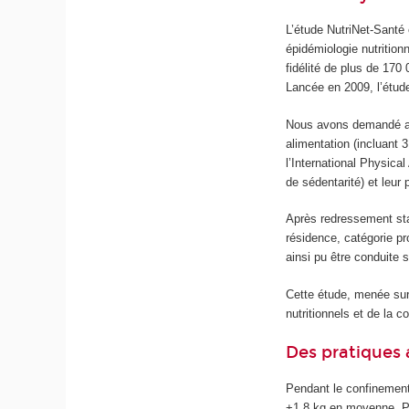
L’étude NutriNet-Santé
épidémiologie nutrition
fidélité de plus de 170 
Lancée en 2009, l’étude
Nous avons demandé aux
alimentation (incluant 
l’International Physica
de sédentarité) et leur 
Après redressement stat
résidence, catégorie pr
ainsi pu être conduite 
Cette étude, menée sur 
nutritionnels et de la 
Des pratiques 
Pendant le confinement
+1,8 kg en moyenne. Par