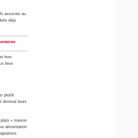
ifs associés au
uits déjà
mentaires
er hors
aux lieux
s plutôt
t diminué leurs
 plats « maison
eur alimentation
daptations