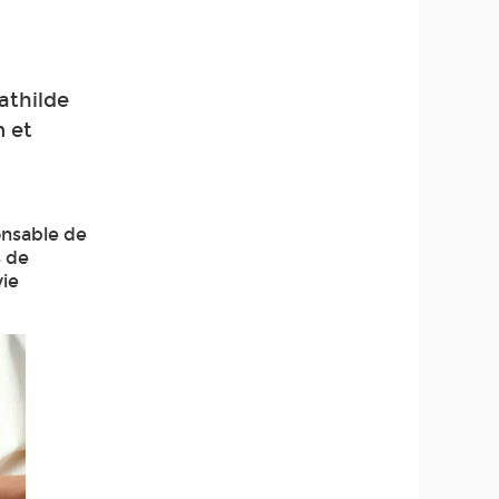
athilde
m et
onsable de
s de
vie