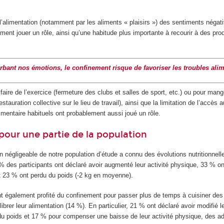
’alimentation (notamment par les aliments « plaisirs ») des sentiments négat
ent jouer un rôle, ainsi qu’une habitude plus importante à recourir à des prod
rbant nos émotions, le confinement risque de favoriser les troubles ali
 faire de l’exercice (fermeture des clubs et salles de sport, etc.) ou pour mang
estauration collective sur le lieu de travail), ainsi que la limitation de l’accès 
mentaire habituels ont probablement aussi joué un rôle.
pour une partie de la population
on négligeable de notre population d’étude a connu des évolutions nutritionnelle
 % des participants ont déclaré avoir augmenté leur activité physique, 33 % on
t 23 % ont perdu du poids (-2 kg en moyenne).
ont également profité du confinement pour passer plus de temps à cuisiner des
ibrer leur alimentation (14 %). En particulier, 21 % ont déclaré avoir modifié l
 du poids et 17 % pour compenser une baisse de leur activité physique, des a