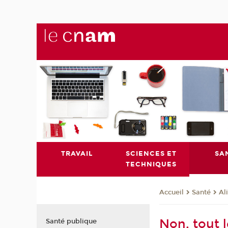
TRAVAIL
SCIENCES ET
SA
TECHNIQUES
Santé
Al
Accueil
Non, tout 
Santé publique