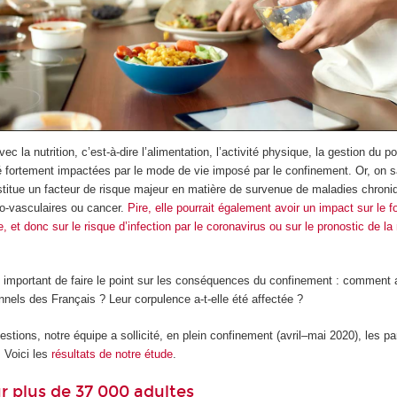
ec la nutrition, c’est-à-dire l’alimentation, l’activité physique, la gestion du p
é fortement impactées par le mode de vie imposé par le confinement. Or, on s
stitue un facteur de risque majeur en matière de survenue de maladies chroni
io-vasculaires ou cancer.
Pire, elle pourrait également avoir un impact sur le 
 et donc sur le risque d’infection par le coronavirus ou sur le pronostic de la
st important de faire le point sur les conséquences du confinement : comment a-
nels des Français ? Leur corpulence a-t-elle été affectée ?
stions, notre équipe a sollicité, en plein confinement (avril–mai 2020), les par
 Voici les
résultats de notre étude
.
r plus de 37 000 adultes