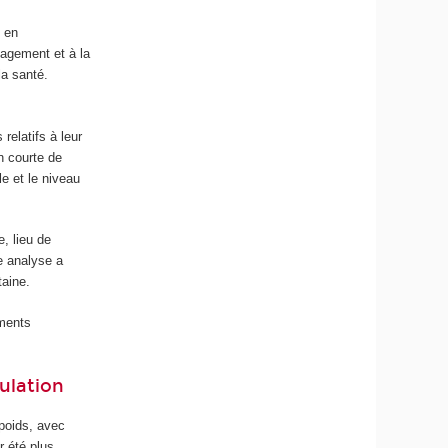
e en
gagement et à la
la santé.
elatifs à leur
n courte de
le et le niveau
, lieu de
ne analyse a
taine.
ements
ulation
 poids, avec
r été plus