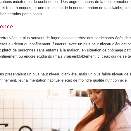
cations induites par le confinement. Des augmentations de la consommation d
et fruits à coques, et une diminution de la consommation de sandwichs, pizz
hez certains participants.
ience
 retrouvées le plus souvent de façon conjointe chez des participants âgés de
èses au début du confinement, fumeurs, avec un plus haut niveau d’éducatio
it plutôt de personnes sans enfants à la maison, en situation de chômage part
confinement ou encore étudiants (mais vraisemblablement ici ceux qui ne se t
idus présentaient un plus haut niveau d’anxiété, mais un plus faible niveau d
finement, leur alimentation habituelle était de moindre qualité nutritionnelle.