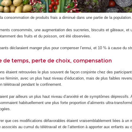
la consommation de produits frais a diminué dans une partie de la population
iments consommés, une augmentation des sucreries, biscuits et gâteaux, et 
notamment des fruits et du poisson, ont été observées.
ipants déclaraient manger plus pour compenser l’ennui, et 10 % à cause du st
e de temps, perte de choix, compensation
ons étaient retrouvées le plus souvent de façon conjointe chez des participan
xe féminin, avec un plus haut niveau d’éducation, mais de plus faibles reven
n télétravail pendant le confinement.
ient par ailleurs un plus haut niveau d’anxiété et de symptômes dépressifs. 
ommaient habituellement une plus forte proportion d’aliments ultra-transform
rogées.
rer que ces modifications défavorables étaient vraisemblablement liées à un
associés au cumul du télétravail et de l’attention à apporter aux enfants au 