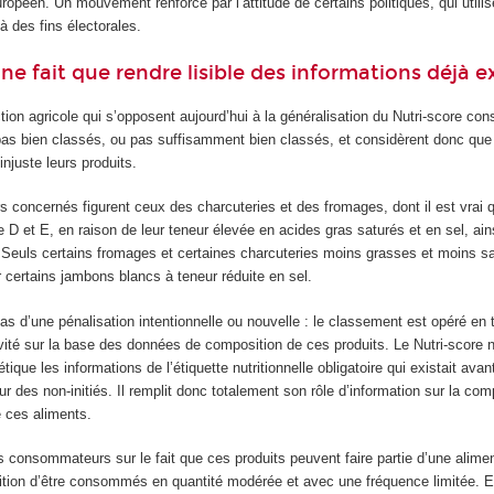
uropéen. Un mouvement renforcé par l’attitude de certains politiques, qui utilis
à des fins électorales.
ne fait que rendre lisible des informations déjà e
ion agricole qui s’opposent aujourd’hui à la généralisation du Nutri-score con
 pas bien classés, ou pas suffisamment bien classés, et considèrent donc que
injuste leurs produits.
 concernés figurent ceux des charcuteries et des fromages, dont il est vrai 
e D et E, en raison de leur teneur élevée en acides gras saturés et en sel, ain
. Seuls certains fromages et certaines charcuteries moins grasses et moins s
 certains jambons blancs à teneur réduite en sel.
pas d’une pénalisation intentionnelle ou nouvelle : le classement est opéré en 
vité sur la base des données de composition de ces produits. Le Nutri-score n
tique les informations de l’étiquette nutritionnelle obligatoire qui existait avant
 des non-initiés. Il remplit donc totalement son rôle d’information sur la com
e ces aliments.
es consommateurs sur le fait que ces produits peuvent faire partie d’une alime
ition d’être consommés en quantité modérée et avec une fréquence limitée. En