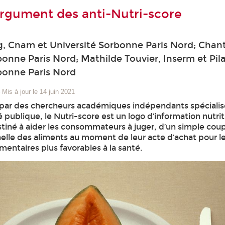
argument des anti-Nutri-score
, Cnam et Université Sorbonne Paris Nord; Chanta
bonne Paris Nord; Mathilde Touvier, Inserm et Pila
bonne Paris Nord
–
Mis à jour le 14 juin 2021
par des chercheurs académiques indépendants spécialis
é publique, le Nutri-score est un logo d’information nutrit
tiné à aider les consommateurs à juger, d’un simple coup 
nelle des aliments au moment de leur acte d’achat pour le
imentaires plus favorables à la santé.