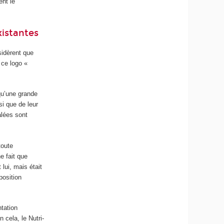
ent le
xistantes
sidèrent que
 ce logo «
qu’une grande
si que de leur
alées sont
toute
e fait que
 lui, mais était
position
ntation
 cela, le Nutri-