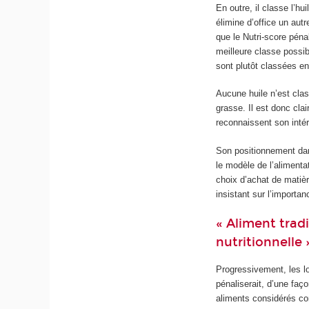
En outre, il classe l’h
élimine d’office un aut
que le Nutri-score pénal
meilleure classe possi
sont plutôt classées e
Aucune huile n’est clas
grasse. Il est donc clai
reconnaissent son intér
Son positionnement dan
le modèle de l’alimenta
choix d’achat de matièr
insistant sur l’importa
« Aliment trad
nutritionnelle 
Progressivement, les lob
pénaliserait, d’une faço
aliments considérés com