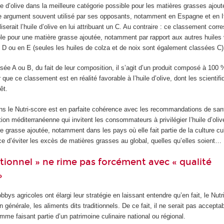
uile d’olive dans la meilleure catégorie possible pour les matières grasses ajou
re argument souvent utilisé par ses opposants, notamment en Espagne et en Ital
iserait l’huile d’olive en lui attribuant un C. Au contraire : ce classement corr
ble pour une matière grasse ajoutée, notamment par rapport aux autres huiles 
n D ou en E (seules les huiles de colza et de noix sont également classées C)
sée A ou B, du fait de leur composition, il s’agit d’un produit composé à 100
r que ce classement est en réalité favorable à l’huile d’olive, dont les scientif
êt.
s le Nutri-score est en parfaite cohérence avec les recommandations de sant
tion méditerranéenne qui invitent les consommateurs à privilégier l’huile d’oli
e grasse ajoutée, notamment dans les pays où elle fait partie de la culture cul
nce d’éviter les excès de matières grasses au global, quelles qu’elles soient…
itionnel » ne rime pas forcément avec « qualité
»
bys agricoles ont élargi leur stratégie en laissant entendre qu’en fait, le Nutr
n générale, les aliments dits traditionnels. De ce fait, il ne serait pas accepta
me faisant partie d’un patrimoine culinaire national ou régional.