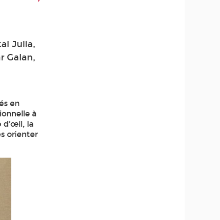
l Julia,
r Galan,
és en
ionnelle à
d’œil, la
s orienter