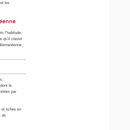
et les
néenne
is l’habitude,
e qu’il classe
diterranéenne,
s,
dont le
ortées par
 et riches en
x de