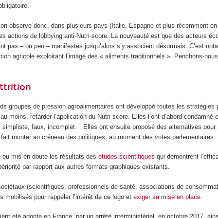
bligatoire.
on observe donc, dans plusieurs pays (Italie, Espagne et plus récemment en
es actions de lobbying anti-Nutri-score. La nouveauté est que des acteurs é
ient pas – ou peu – manifestés jusqu’alors s’y associent désormais. C’est no
ion agricole exploitant l’image des « aliments traditionnels ». Penchons-nous
ttrition
ds groupes de pression agroalimentaires ont développé toutes les stratégies 
au moins, retarder l’application du Nutri-score. Elles l’ont d’abord condamné e
, simpliste, faux, incomplet… Elles ont ensuite proposé des alternatives pour 
t fait monter au créneau des politiques, au moment des votes parlementaires.
é ou mis en doute les résultats des
études scientifiques
qui démontrent l’effica
périorité par rapport aux autres formats graphiques existants.
 sociétaux (scientifiques, professionnels de santé, associations de consomma
s mobilisés pour rappeler l’intérêt de ce logo et
exiger sa mise en place
.
ment été adopté en France, par un arrêté interministériel, en octobre 2017, ains