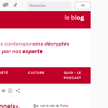
le
bl
o
g
ux contempor
ains décryptés
par nos
expert
s
IÉTÉ
CULTURE
QUID - LE
PODCAST
nnels»,
voir le site de l'
Istna