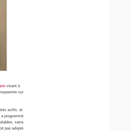
aire
visant à
ansparente sur
rès actifs, et
ne a programmé
uitables, sains
soit pas adopté