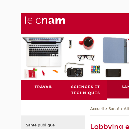
TRAVAIL
SCIENCES ET
SA
TECHNIQUES
Santé
Al
Accueil
Lobbying et
Santé publique