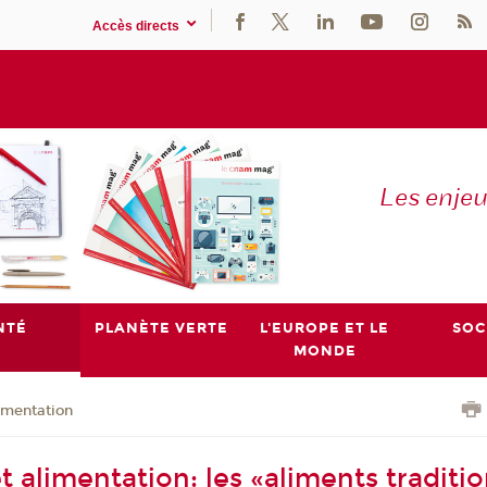
Accès directs
Les enje
NTÉ
PLANÈTE VERTE
L'EUROPE ET LE
SOC
MONDE
imentation
 alimentation: les «aliments traditio