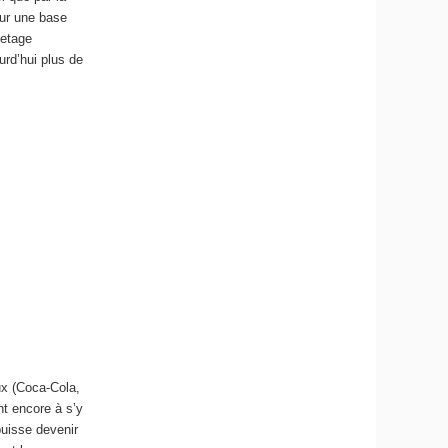
sur une base
uetage
urd’hui plus de
ux (Coca-Cola,
t encore à s’y
puisse devenir