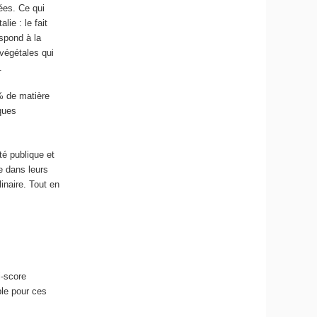
tées. Ce qui
ie : le fait
espond à la
végétales qui
.
 % de matière
iques
é publique et
ve dans leurs
inaire. Tout en
i-score
ble pour ces