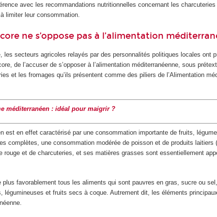
hérence avec les recommandations nutritionnelles concernant les charcuteries 
à limiter leur consommation.
score ne s’oppose pas à l’alimentation méditerra
, les secteurs agricoles relayés par des personnalités politiques locales ont pr
score, de l’accuser de s’opposer à l’alimentation méditerranéenne, sous prétext
ies et les fromages qu’ils présentent comme des piliers de l’Alimentation mé
e méditerranéen : idéal pour maigrir ?
n est en effet caractérisé par une consommation importante de fruits, légume
es complètes, une consommation modérée de poisson et de produits laitiers (
e rouge et de charcuteries, et ses matières grasses sont essentiellement app
e plus favorablement tous les aliments qui sont pauvres en gras, sucre ou sel,
es, légumineuses et fruits secs à coque. Autrement dit, les éléments principau
anéenne.