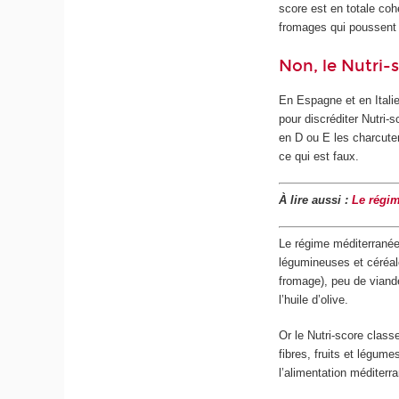
score est en totale co
fromages qui poussent 
Non, le Nutri-
En Espagne et en Italie
pour discréditer Nutri-
en D ou E les charcuter
ce qui est faux.
À lire aussi :
Le régim
Le régime méditerranée
légumineuses et céréal
fromage), peu de viand
l’huile d’olive.
Or le Nutri-score class
fibres, fruits et légum
l’alimentation méditerr