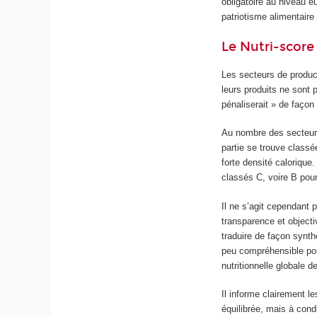
obligatoire au niveau e
patriotisme alimentaire 
Le Nutri-score 
Les secteurs de product
leurs produits ne sont
pénaliserait » de façon 
Au nombre des secteurs
partie se trouve classé
forte densité calorique
classés C, voire B pour
Il ne s’agit cependant 
transparence et objecti
traduire de façon synthé
peu compréhensible pour
nutritionnelle globale d
Il informe clairement l
équilibrée, mais à cond