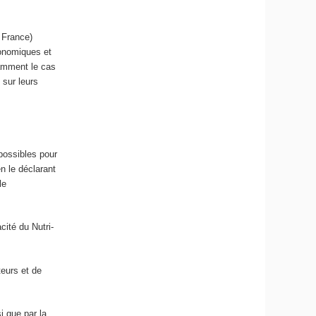
 France)
conomiques et
tamment le cas
 sur leurs
possibles pour
n le déclarant
le
cité du Nutri-
teurs et de
i que par la