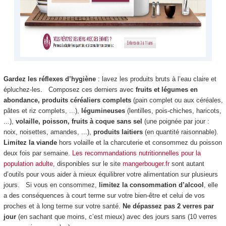
Gardez les réflexes d’hygiène
: lavez les produits bruts à l’eau claire et
épluchez-les. Composez ces derniers avec
fruits et légumes en
abondance, produits céréaliers complets
(pain complet ou aux céréales,
pâtes et riz complets, ...),
légumineuses
(lentilles, pois-chiches, haricots,
...),
volaille, poisson, fruits à coque sans sel
(une poignée par jour :
noix, noisettes, amandes, ...),
produits laitiers
(en quantité raisonnable).
Limitez la viande
hors volaille et la charcuterie et consommez du poisson
deux fois par semaine.
Les recommandations nutritionnelles pour la
population adulte
, disponibles sur le site
mangerbouger.fr
sont autant
d’outils pour vous aider à mieux équilibrer votre alimentation sur plusieurs
jours. Si vous en consommez,
limitez la consommation d’alcool
, elle
a des conséquences à court terme sur votre bien-être et celui de vos
proches et à long terme sur votre santé.
Ne dépassez pas 2 verres par
jour
(en sachant que moins, c’est mieux) avec des jours sans (10 verres