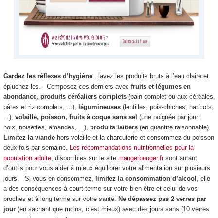
Gardez les réflexes d’hygiène
: lavez les produits bruts à l’eau claire et
épluchez-les. Composez ces derniers avec
fruits et légumes en
abondance, produits céréaliers complets
(pain complet ou aux céréales,
pâtes et riz complets, ...),
légumineuses
(lentilles, pois-chiches, haricots,
...),
volaille, poisson, fruits à coque sans sel
(une poignée par jour :
noix, noisettes, amandes, ...),
produits laitiers
(en quantité raisonnable).
Limitez la viande
hors volaille et la charcuterie et consommez du poisson
deux fois par semaine.
Les recommandations nutritionnelles pour la
population adulte
, disponibles sur le site
mangerbouger.fr
sont autant
d’outils pour vous aider à mieux équilibrer votre alimentation sur plusieurs
jours. Si vous en consommez,
limitez la consommation d’alcool
, elle
a des conséquences à court terme sur votre bien-être et celui de vos
proches et à long terme sur votre santé.
Ne dépassez pas 2 verres par
jour
(en sachant que moins, c’est mieux) avec des jours sans (10 verres