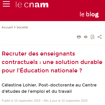
le
bl
o
g
Société
Accueil
Recruter des enseignants
contractuels : une solution durable
pour l’Éducation nationale ?
Célestine Lohier, Post-doctorante au Centre
d'études de l'emploi et du travail
Publié le 10 septembre 2024
–
Mis à jour le 10 septembre 2024