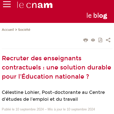
le
bl
o
g
Société
Accueil
Recruter des enseignants
contractuels : une solution durable
pour l’Éducation nationale ?
Célestine Lohier, Post-doctorante au Centre
d'études de l'emploi et du travail
Publié le 10 septembre 2024
–
Mis à jour le 10 septembre 2024