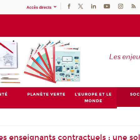
Accès directs
Les enje
NTÉ
PLANÈTE VERTE
L'EUROPE ET LE
SOC
MONDE
es enseignants contractuels : une so