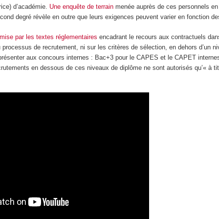
trice) d’académie.
Une enquête de terrain
menée auprès de ces personnels en c
cond degré révèle en outre que leurs exigences peuvent varier en fonction de
ermise par les textes réglementaires
encadrant le recours aux contractuels dans
 processus de recrutement, ni sur les critères de sélection, en dehors d’un n
présenter aux concours internes : Bac+3 pour le CAPES et le CAPET internes
rutements en dessous de ces niveaux de diplôme ne sont autorisés qu’« à tit