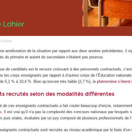
Pixabay
ne amélioration de la situation par rapport aux deux années précédentes, il s
ts du primaire et autant du secondaire n’étaient pas pourvus.
 de candidats est le recours croissant à des personnels contractuels, c’est-à
ns les corps enseignants par rapport à d’autres corps de l’Éducation national
de 5,1 % à 10,4 %. Bien qu’encore très faible (2,7 %), le
phénomène s’étend 
s recrutés selon des modalités différentes
 de ces enseignants contractuels a fait couler beaucoup d’encre, notamment 
s
. Il est vrai qu’il n’a pas la complexité des concours nationaux par lesquels 
s puis orales, évaluées par un jury composé de plusieurs professionnels de l’é
eignants contractuels sont recrutés au niveau académique par le biais d’un e