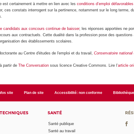
e est certainement à mettre en lien avec les
conditions d’emploi défavorables 
tier, ces constats interrogent sur la pertinence, notamment sur le long term
s.
e candidats aux concours continue de baisser
, les réponses apportées ne por
 recours aux contractuels. Cette dualité dans la profession pose des questions 
organisation des établissements scolaires.
doctorante au Centre d'études de l'emploi et du travail,
Conservatoire national
 à partir de
The Conversation
sous licence Creative Commons. Lire l’
article or
nfos site
Plan de site
Accessibilité: non conforme
Bibliothèqu
 TECHNIQUES
SANTÉ
RÉS
Santé publique
Santé au travail