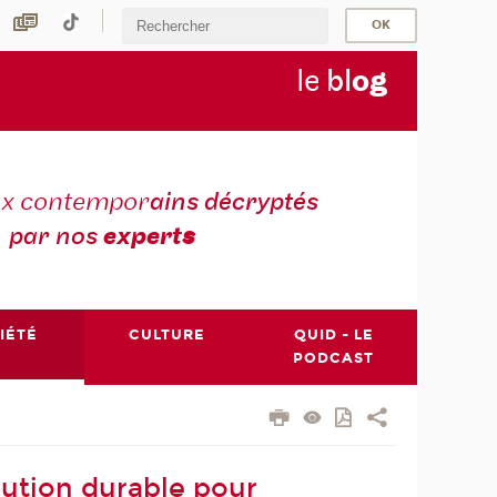
le
bl
o
g
ux contempor
ains décryptés
par nos
expert
s
IÉTÉ
CULTURE
QUID - LE
PODCAST
lution durable pour