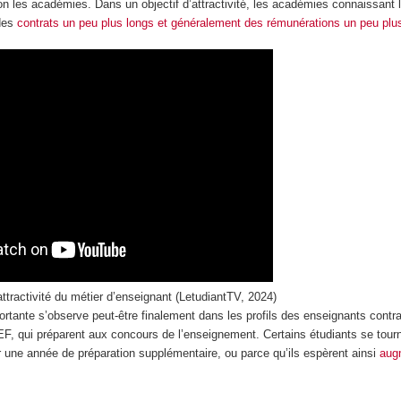
on les académies. Dans un objectif d’attractivité, les académies connaissant 
 des
contrats un peu plus longs et généralement des rémunérations un peu plus
ttractivité du métier d’enseignant (LetudiantTV, 2024)
portante s’observe peut-être finalement dans les profils des enseignants contr
, qui préparent aux concours de l’enseignement. Certains étudiants se tourne
r une année de préparation supplémentaire, ou parce qu’ils espèrent ainsi
aug