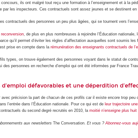
le concours, ils ont malgré tout reçu une formation à l’enseignement et à la p
e par les inspecteurs. Ces contractuels sont assez jeunes et se destinent en 
les contractuels des personnes un peu plus âgées, qui se tournent vers l’ense
 reconversion
, de plus en plus nombreuses à rejoindre l’Éducation nationale, 
ce qu’il permet d’éviter les règles d’affectation auxquelles sont soumis les 
e est prise en compte dans la
rémunération des enseignants contractuels de l’
fils types, on trouve également des personnes voyant dans le statut de contr
i des personnes en recherche d’emploi qui ont été informées par France Trava
.
 d’emploi défavorables et une déperdition d’effec
frer avec précision la part de chacun de ces profils car il existe encore trop pe
s l’entrée dans l’Éducation nationale. Pour ce qui est de
leur trajectoire u
contractuels du second degré recrutés en 2010, la
moitié n’enseigne plus huit
 abonnements aux newsletters
The Conversation.
Et vous ?
Abonnez-vous aujo