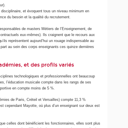
ur).
e disciplinaire, et évoquent tous un niveau minimum en
ence du besoin et la qualité du recrutement.
i responsables de masters Métiers de l’Enseignement, de
 contractuels eux-mêmes). Ils craignent que le recours aux
qu’ils représentent aujourd’hui un rouage indispensable au
r part au sein des corps enseignants ces quinze dernières
adémies, et des profils variés
isciplines technologiques et professionnelles ont beaucoup
ères, l’éducation musicale compte dans les rangs de ses
 sportive en compte moins de 5 %.
démies de Paris, Créteil et Versailles) compte 11,3 %
st cependant Mayotte, où plus d’un enseignant sur deux est
ue celles dont bénéficient les fonctionnaires, elles sont plus