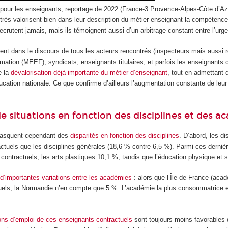
 pour les enseignants, reportage de 2022 (France-3 Provence-Alpes-Côte d’Az
trés valorisent bien dans leur description du métier enseignant la compétenc
ecrutent jamais, mais ils témoignent aussi d’un arbitrage constant entre l’urg
ement dans le discours de tous les acteurs rencontrés (inspecteurs mais auss
rmation (MEEF), syndicats, enseignants titulaires, et parfois les enseignants
e la
dévalorisation déjà importante du métier d’enseignant
, tout en admettant 
cation nationale. Ce que confirme d’ailleurs l’augmentation constante de leu
e situations en fonction des disciplines et des ac
masquent cependant des
disparités en fonction des disciplines
. D’abord, les d
actuels que les disciplines générales (18,6 % contre 6,5 %). Parmi ces derni
contractuels, les arts plastiques 10,1 %, tandis que l’éducation physique et
t
d’importantes variations entre les académies
: alors que l’Île-de-France (aca
uels, la Normandie n’en compte que 5 %. L’académie la plus consommatrice e
ons d’emploi de ces enseignants contractuels
sont toujours moins favorables q