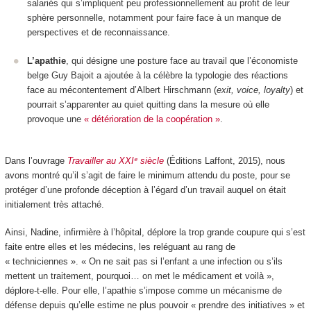
salariés qui s’impliquent peu professionnellement au profit de leur
sphère personnelle, notamment pour faire face à un manque de
perspectives et de reconnaissance.
L’apathie
, qui désigne une posture face au travail que l’économiste
belge Guy Bajoit a ajoutée à la célèbre la typologie des réactions
face au mécontentement d’Albert Hirschmann (
exit, voice, loyalty
) et
pourrait s’apparenter au quiet quitting dans la mesure où elle
provoque une
« détérioration de la coopération »
.
Dans l’ouvrage
Travailler au XXIᵉ siècle
(Éditions Laffont, 2015), nous
avons montré qu’il s’agit de faire le minimum attendu du poste, pour se
protéger d’une profonde déception à l’égard d’un travail auquel on était
initialement très attaché.
Ainsi, Nadine, infirmière à l’hôpital, déplore la trop grande coupure qui s’est
faite entre elles et les médecins, les reléguant au rang de
« techniciennes ». « On ne sait pas si l’enfant a une infection ou s’ils
mettent un traitement, pourquoi… on met le médicament et voilà »,
déplore-t-elle. Pour elle, l’apathie s’impose comme un mécanisme de
défense depuis qu’elle estime ne plus pouvoir « prendre des initiatives » et