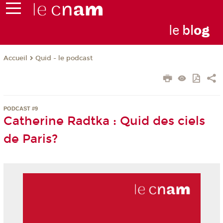
le
bl
o
g
Quid - le podcast
Accueil
PODCAST #9
Catherine Radtka : Quid des ciels
de Paris?