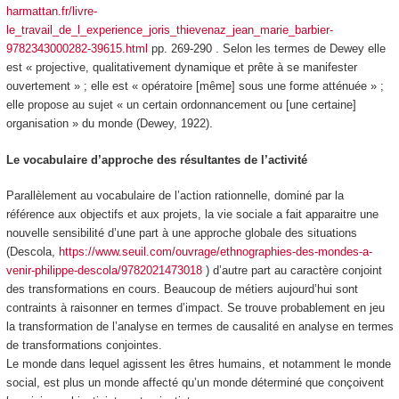
harmattan.fr/livre-
le_travail_de_l_experience_joris_thievenaz_jean_marie_barbier-
9782343000282-39615.html
pp. 269-290 . Selon les termes de Dewey elle
est « projective, qualitativement dynamique et prête à se manifester
ouvertement » ; elle est « opératoire [même] sous une forme atténuée » ;
elle propose au sujet « un certain ordonnancement ou [une certaine]
organisation » du monde (Dewey, 1922).
Le vocabulaire d’approche des résultantes de l’activité
Parallèlement au vocabulaire de l’action rationnelle, dominé par la
référence aux objectifs et aux projets, la vie sociale a fait apparaitre une
nouvelle sensibilité d’une part à une approche globale des situations
(Descola,
https://www.seuil.com/ouvrage/ethnographies-des-mondes-a-
venir-philippe-descola/9782021473018
) d’autre part au
caractère conjoint
des transformations en cours.
Beaucoup de métiers aujourd’hui sont
contraints à raisonner en termes d’
impact
. Se trouve probablement en jeu
la transformation de l’analyse en termes de causalité en analyse en termes
de transformations conjointes.
Le monde dans lequel agissent les êtres humains, et notamment le monde
social, est plus un
monde affecté
qu’un monde déterminé que conçoivent