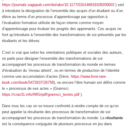
https://journals.sagepub.com/doi/abs/10.1177/016146819109200603
) sert
à introduire la désignation de
l’ensemble des acquis d’un étudiant ou d’un
élève au terme d’un processus d’apprentissage par opposition à
l’évaluation formative
utilisée de façon interne comme moyen
d’apprentissage pour évaluer les
progrès
des apprenants. Ces acquis ne
font qu’introduire à l’ensemble des transformations de soi présentés par les
étudiants et les élèves.
C’est si vrai que selon les orientations politiques et sociales des auteurs,
on parle pour désigner l’ensemble des transformations de soi
accompagnant les processus de transformation du monde en termes
d’évaluation du ‘niveau atteint’, ou en termes de production de l’identité
comme une
accumulation d’actes
(Sève,
https://www.livre-rare-
book.com/book/5472637/26758
), ou encore l’être humain est défini comme
le « processus de ses actes » (Gramsci,
https://cras31.info/IMG/pdf/gramsci_textes.pdf
).
Dans tous les cas on se trouve confronté à rendre compte de ce qu’on
peut appeler
la résultante
des processus de transformation de soi
accompagnant les processus de transformation du monde.
La
résultante
est la conséquence conjuguée de plusieurs processus en jeu dans